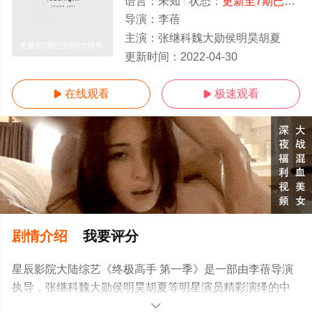
语言：
未知
状态：
更新至7期已完结
导演：
李蓓
主演：
张继科魏大勋侯明昊胡夏
更新至7期已完结/大结局
更新时间：
2022-04-30
在线观看
极速观看


剧情介绍
我要评分
星辰影院大陆综艺《终极高手 第一季》是一部由李蓓导演
执导，张继科魏大勋侯明昊胡夏等明星演员精彩演绎的中
国大陆综艺，大结局剧情已揭晓（更新至7期已完结），手
