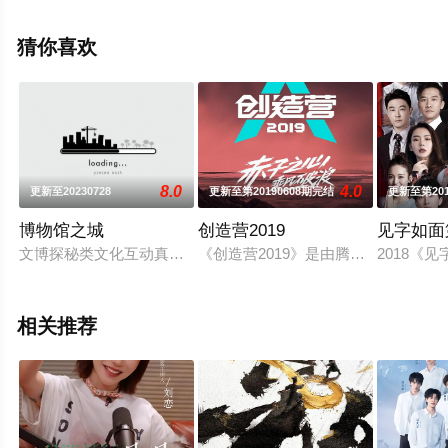
机免费观看高清无删减完整版综艺节目就上星辰电影网，
更多剧情信息可移步至豆瓣综艺、电视猫或剧情网等平台
猜你喜欢
了解。
8.0
4.0
更新至20230728
更新至第20190608期完结
更新至第201
博物馆之城
创造营2019
见字如面
文博探秘类文化互动真人秀，通过极具代入感的第一人称规角，
《创造营2019》是由腾讯视频出品
2018
相关推荐