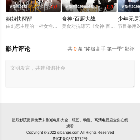
7.0
1.0
更新至01期
更新至20260805期
更新至2026
姐姐快醒醒
食神·百厨大战
少年无尽
由刘恋主理的一档女性向视频播客节目，每期邀请一位有故事女
美食对抗综艺《食神·百厨大战》是
节目采用
影片评论
共
0
条 “终极高手 第一季” 影评
星辰影院
提供免费未删减电影大全、综艺、动漫、高清电视剧全集在线
观看
Copyright © 2022 qibange.com All Rights Reserved
鲁ICP备03315772号