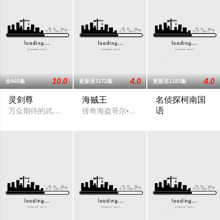
10.0
4.0
4.0
全660集
更新至1172集
更新至1183集
灵剑尊
海贼王
名侦探柯南国
语
万众期待的武府选拔终于开始！比赛风波四起，天才云集，无数
传奇海盗哥尔•D•罗杰在临死前曾留下关于
工藤新一是全国著