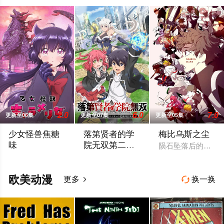
2.0
6.0
7.0
更新至06集
更新至07集
更新至05集
少女怪兽焦糖
落第贤者的学
梅比乌斯之尘
味
院无双第二回
陨石坠落后的第十年
转生，S等级作
恋か、破壊か――。 原因不明の病に悩まされている女子高生・
由绝望中转生的最强贤者，到400年后的
弊魔术师冒险
记
欧美动漫
更多
换一换

