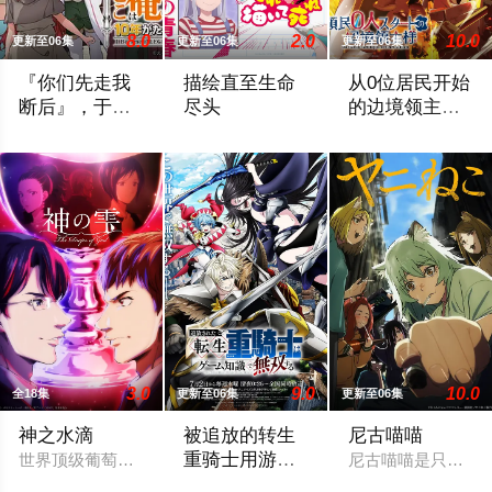
8.0
2.0
10.0
更新至06集
更新至06集
更新至06集
『你们先走我
描绘直至生命
从0位居民开始
断后』，于是
尽头
的边境领主大
10年后我成为
人
面对庞大的魔神大军，为了回避全灭危机，勒库对伙伴们说出「这
女高中生安海相非常喜欢看漫画，尤其是 
因长期在战争中活跃
了传说
3.0
9.0
10.0
全18集
更新至06集
更新至06集
神之水滴
被追放的转生
尼古喵喵
重骑士用游戏
世界顶级葡萄酒评论家神咲丰多香去世以后，留下了价值20亿日
尼古喵喵是只超爱
知识开无双
“重骑士”——那是一个以防御为主，吸引