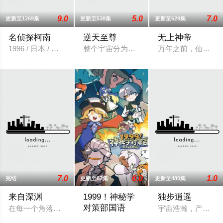
9.0
5.0
7.0
更新至1269集
更新至538集
更新至629集
名侦探柯南
逆天至尊
无上神帝
1996 / 日本 / 高山南,山崎和佳奈,神谷明,小山力也,林原惠美
整个宇宙分为域内宇宙和域外宇宙，两个
万年之前，仙王牧
7.0
6.0
1.0
完结
更新至02集
更新至480集
来自深渊
1999！神秘学
独步逍遥
对策部国语
在每一个角落都被探索完毕的世界中，唯一残留的秘境——大洞穴
宇宙浩瀚，产生无
不擅长与人交流、性格腼腆的马库斯在一场