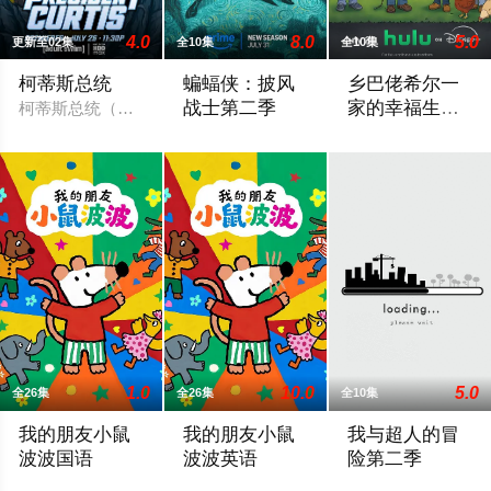
4.0
8.0
5.0
更新至02集
全10集
全10集
柯蒂斯总统
蝙蝠侠：披风
乡巴佬希尔一
战士第二季
家的幸福生活
柯蒂斯总统（凯斯·大卫 Keith David 配音）及其古怪的
第十五季
暂无剧情简介
Hank and Peggy settl
1.0
10.0
5.0
全26集
全26集
全10集
我的朋友小鼠
我的朋友小鼠
我与超人的冒
波波国语
波波英语
险第二季
《我的朋友小鼠波波》是一个风靡全球、深受学龄前儿童及家长喜
《我的朋友小鼠波波》是一个风靡全球、深
内详