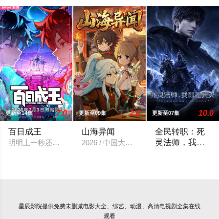
7.0
2.0
10.0
更新至14集
更新至09集
更新至07集
百日成王
山海异闻
全民转职：死
灵法师，我即
明明上一秒还其乐融融的餐厅，下一秒竟然血流成河……明明是爱
2026 / 中国大陆 / 动漫,国产动漫
是天灾
改编自飞卢小说网
星辰影院
提供免费未删减电影大全、综艺、动漫、高清电视剧全集在线
观看