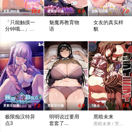
10.0
6.0
7.0
更新至08集
更新至02集
更新至02集
「只能触摸一
魅魔再教育物
女友的真实样
分钟哦...」合
语
貌
租房的秘密规
2025 / 日本 / 动画,里番动漫
2025 / 日本 / 动画,里番动漫
2025 / 日本 / 动
则。
7.0
4.0
5.0
更新至02集
更新至02集
2集全
极限痴汉特异
明明说过要用
黑暗未来
点3
套套了...
黑暗未來 / 哭泣未來
2024 / 日本 / 动画,里番动漫
2024 / 日本 / 动画,里番动漫