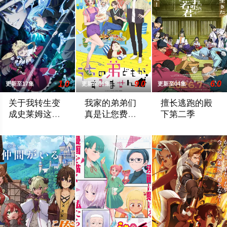
1.0
9.0
6.0
更新至17集
更新至06集
更新至04集
关于我转生变
我家的弟弟们
擅长逃跑的殿
成史莱姆这档
真是让您费心
下第二季
事第四季
了
举办开国祭并与各国缔结邦交的魔国联邦，开始朝着实现人类与
高一结束的春假，糸因为母亲再婚而搬家。
公元1333年，为