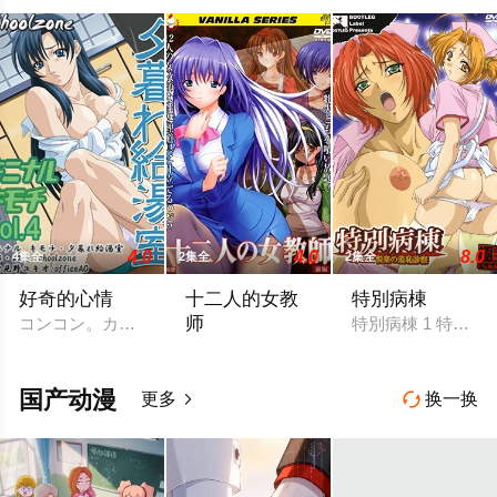
4.0
4.0
8.0
4集全
2集全
2集全
好奇的心情
十二人的女教
特別病棟
师
コンコン。カチャ…「失礼します。」ビルの一室のドアを開け
特別病棟 1 特別病棟 
十二人的女教師 1 十二人の女教師 前編
国产动漫
更多
换一换

