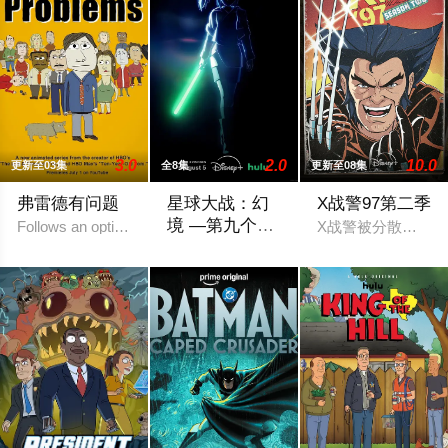
3.0
2.0
10.0
更新至03集
全8集
更新至08集
弗雷德有问题
星球大战：幻
X战警97第二季
境 —第九个绝
Follows an optimistic man who tries to keep up with the times by d
X战警被分散到了各
地武士
该剧延续《星球大战：幻境》的世界观，