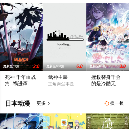
2.0
6.0
3.0
更新至02集
更新至680集
更新至05集
死神 千年血战
武神主宰
拯救替身千金
篇 -祸进谭-
的是冷酷无情
主角秦尘本是武域中最顶尖的天才强者，
冰之王子的爱
即使死神与灭却师历经千年的血战尽头，毁灭的未来已隐约可见─
被诅咒的边境王子。
日本动漫
更多
换一换

