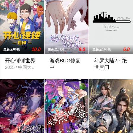
10.0
9.0
6.0
更新至66集
更新至09集
更新至165集
开心锤锤世界
游戏BUG修复
斗罗大陆2：绝
中
世唐门
2025 / 中国大陆 / 动画,国产动漫
当游戏策划江城突然被拉进自己精心打造
你我皆唐门，生在