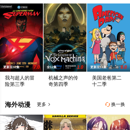
7.0
1.0
9.0
更新至02集
全12集
更新至11集
我与超人的冒
机械之声的传
美国老爸第二
险第三季
奇第四季
十二季
During Friday’s panel, Ouweleen also revealed that “My Adventure
Prime Video续订第四季。
《美国老爸》被一次
海外动漫
更多
换一换

