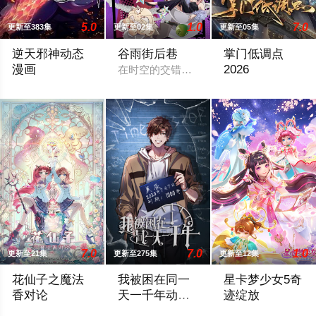
5.0
1.0
7.0
更新至383集
更新至02集
更新至05集
逆天邪神动态
谷雨街后巷
掌门低调点
漫画
2026
在时空的交错点开着一间酒馆——谷雨街后
暂别苍风帝国，云澈来到神皇帝国开始新的冒险，意外与凤凰神
暂无剧情简介
7.0
7.0
1.0
更新至21集
更新至275集
更新至12集
花仙子之魔法
我被困在同一
星卡梦少女5奇
香对论
天一千年动态
迹绽放
漫画
东映动画与腾讯宣布将联手打造『花仙子』全新动画 新作将继承
2024 / 大陆 / 内详
2026 / 国产 / 国产