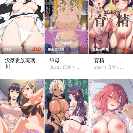
10.0
7.0
9.0
全1集
更新至02集
更新至02集
没落贵族琉璃
继母
育精
川
2023 / 日本 / 里番动漫
2024 / 日本 / 动
2016 / 日本 / 里番动漫