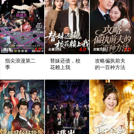
4.0
4.0
9.0
第1集
全集完结
全集完结
指尖浪漫第二
替妹还债，校
攻略偏执前夫
季
花赖上我
的一百种方法
在看什么啊，GEL BOY，是在想念彼此吗？
暂无简介
暂无简介