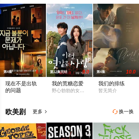
6.0
9.0
10.0
第4集
第12集完结
第4集
现在不是出轨
我的荒糖恋爱
我们的排练
的问题
野心勃勃的女检察官高恩世（贺营 饰）意
暂无简介
以“贩卖幸福家庭形象”赚钱的网红夫妇，与他们正陷入泥淖般离
欧美剧
更多
换一换

