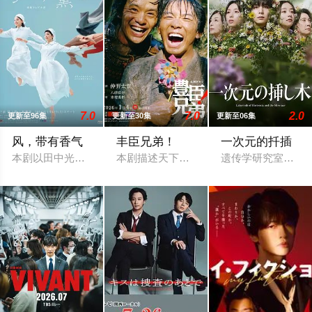
7.0
7.0
2.0
更新至96集
更新至30集
更新至06集
风，带有香气
丰臣兄弟！
一次元的扦插
本剧以田中光著作《明治的南丁格尔 大关和物语》为原案，取材
本剧描述天下人丰臣秀吉之弟，武将丰臣
遗传学研究室的博士