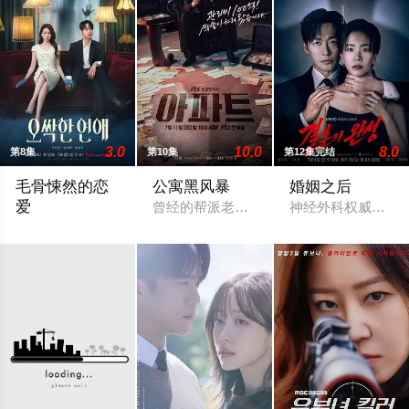
3.0
10.0
8.0
第8集
第10集
第12集完结
毛骨悚然的恋
公寓黑风暴
婚姻之后
爱
曾经的帮派老大急需现金，于是和有志成
神经外科权威姜泰
一名能看见鬼魂的继承人与一名王牌检察官发现只要轻轻一碰，就