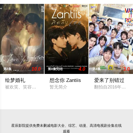
10.0
4.0
3.0
第8集
第8集完结
第4集
绘梦婚礼
想念你 Zantiis
爱来了别错过
被欢笑、笑容和祝福环绕的婚礼仅仅是爱情生活的起点。未来还有许
暂无简介
翻拍自2016年泰
星辰影院
提供免费未删减电影大全、综艺、动漫、高清电视剧全集在线
观看