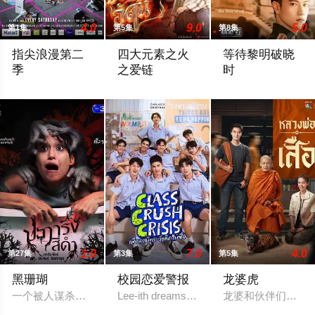
4.0
9.0
5.0
第1集
第5集
第8集
指尖浪漫第二
四大元素之火
等待黎明破晓
季
之爱链
时
在看什么啊，GEL BOY，是在想念彼此吗？
年轻的百万继承人Achima再次与童年时
一段跨越不同阶层与
1.0
7.0
4.0
第27集
第3集
第5集
黑珊瑚
校园恋爱警报
龙婆虎
一个被人谋杀致死的女孩的灵魂附到珊瑚上的故事。
Lee-ith dreams of becoming a cool indie ro
龙婆和伙伴们意外