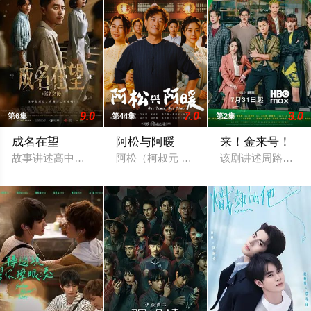
9.0
7.0
3.0
第6集
第44集
第2集
成名在望
阿松与阿暖
来！金来号！
故事讲述高中好友陈志伟（李国毅 饰）、罗冠豪（姚淳耀 饰）
阿松（柯叔元 饰）与阿芬（韩瑜 饰）是
该剧讲述周路勇（周