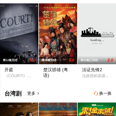
6.0
8.0
2.0
第12集完结
第30集完结
第30集已完结
开庭
楚汉骄雄 (粤
法证先锋2
语)
《COURT!》由3個不同單元故事組成，描繪基於不同觀點角
法政部的高级化验师
秦朝末年，苛捐杂税重如山，民不聊生。
台湾剧
更多
换一换

