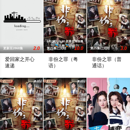
2.0
10.0
3.0
更新至2868集
第25集已完结
第25集已完结
爱回家之开心
非份之罪（粤
非份之罪（普
速递
语）
通话）
處境劇的御用監製羅鎮岳已經準備開拍新一套處境劇，暫定叫《
人類的欲望，可驅使我們超越自我，然而
人類的欲望，可驅