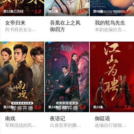
1.0
10.0
10.0
第12集已完结
第12集
第08集
女帝归来
吾凰在上之凤
我的鸵鸟先生
御四方
尚书府庶女云清月重生归来，手撕媂姐媂母洗刷前世屈辱，结识
本剧改编自含胭的
改编自快看漫画作者嗷小泽的独家连载漫
8.0
5.0
7.0
第16集
第24集已完结
第24集
南戏
夜语记
御廷谣
军阀混战的民国奉城，玉佛头离奇失窃，戏班主横尸戏台，将冷
出身贫寒的酿酒师叶小唯遭遇爱人程桉、
改编自行烟烟的同