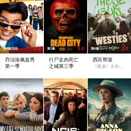
2.0
5.0
1.0
第4集完结
第3集
第6集
乔治洛佩兹秀
行尸走肉死亡
西区帮派
第一季
之城第三季
《毒枭》主创克里斯
Comedian George Lopez stars as a Los Angeles manufacturing p
暂无简介