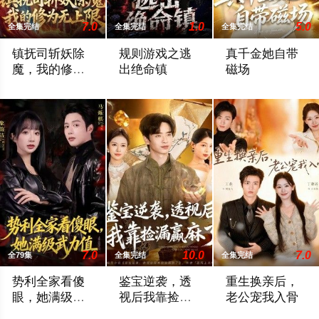
7.0
1.0
5.0
全集完结
全集完结
全集完结
镇抚司斩妖除
规则游戏之逃
真千金她自带
魔，我的修为
出绝命镇
磁场
无上限
暂无简介
暂无简介
暂无简介
7.0
10.0
7.0
全79集
全集完结
全集完结
势利全家看傻
鉴宝逆袭，透
重生换亲后，
眼，她满级武
视后我靠捡漏
老公宠我入骨
力值
赢麻了
暂无简介
暂无简介
暂无简介