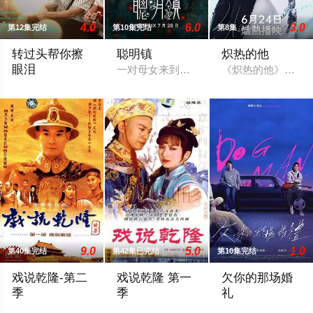
4.0
6.0
3.0
第12集完结
第10集完结
第8集
转过头帮你擦
聪明镇
炽热的他
眼泪
一对母女来到以高升学率闻名的偏远小镇
《炽热的他》讲述
暂无简介
9.0
5.0
1.0
第40集完结
第42集已完结
第10集完结
戏说乾隆-第二
戏说乾隆 第一
欠你的那场婚
季
季
礼
皇太后寿诞前夕，福建湄洲妈祖庙准备进献的贺寿礼――无价之宝
三次出行，三段邂逅，三段传奇。以戏说
曾经凭一张帅脸与