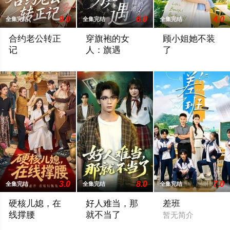
9.0
6.0
4.0
全集完结
全集完结
全集完结
合约老公转正
穿旗袍的女
顾小姐她不装
记
人：旗遇
了
暂无简介
暂无简介
暂无简介
3.0
8.0
7.0
全集完结
全集完结
全集完结
硬核儿媳，在
好人难当，那
差班
线撑腰
就不当了
暂无简介
暂无简介
暂无简介