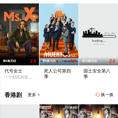
2.0
7.0
2.0
第6集完结
第6集完结
第12集完结
代号女士
死人公司第四
国土安全第八
季
季
一个郊区的母亲和她的高中朋友阴谋吓唬她不忠的丈夫直，但他
Netflix España ha publicado en redes socia
《国土安全》最终
香港剧
更多
换一换

