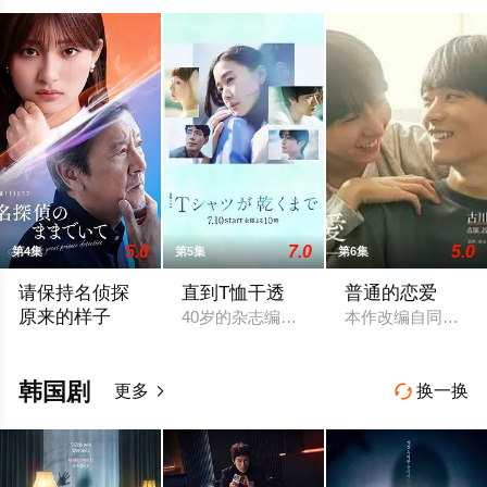
5.0
7.0
5.0
第4集
第5集
第6集
请保持名侦探
直到T恤干透
普通的恋爱
原来的样子
40岁的杂志编辑咲子（苍井优 饰）原本
本作改编自同名漫
乡村小学教师枫，因受到外祖父的影响，自幼便是坚定的推理迷
韩国剧
更多
换一换

