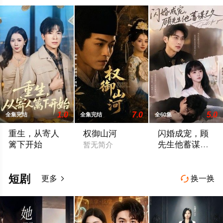
1.0
7.0
5.0
全集完结
全集完结
全60集
重生，从寄人
权御山河
闪婚成宠，顾
篱下开始
先生他蓄谋已
暂无简介
久
暂无简介
暂无简介
短剧
更多
换一换

