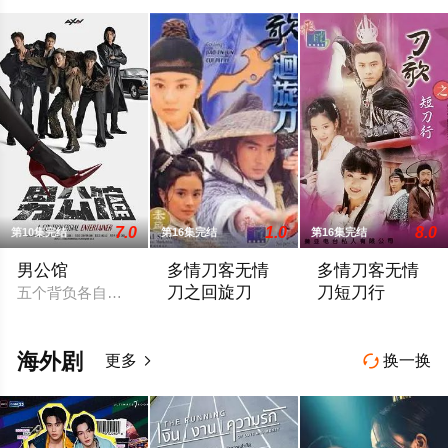
7.0
1.0
8.0
第10集完结
第16集完结
第16集完结
男公馆
多情刀客无情
多情刀客无情
刀之回旋刀
刀短刀行
五个背负各自问题和故事的人，为了逃避过去，阴错阳差的到了
双阳庄遭回刀门血洗，庄主叶子文遇害，
一身正气的武林盟主
海外剧
更多
换一换

