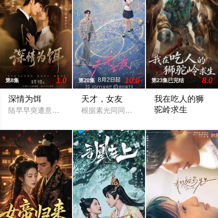
1.0
10.0
8.0
第8集
第20集
第23集已完结
深情为饵
天才，女友
我在吃人的狮
驼岭求生
陆早早突遭意外，竟穿越成民国少夫人苏沐晚，醒来，却是丈夫枪
根据素光同同名小说改编。江逾白长大以后
被裁现代职员陈默