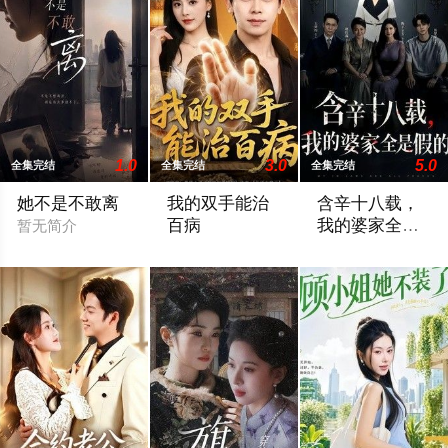
1.0
3.0
5.0
全集完结
全集完结
全集完结
她不是不敢离
我的双手能治
含辛十八载，
百病
我的婆家全是
暂无简介
假的
暂无简介
暂无简介