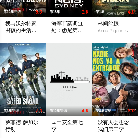
6.0
1.0
4.0
第10集完结
第18集
第1集
我与沃尔特家
海军罪案调查
林间鸽踪
男孩的生活第
处：悉尼第三
Anna Pigeon is a fo
三季
季
Ahead of the arrival of Season 2, Netflix has renewed My Life with
暂无简介
7.0
4.0
8.0
第6集完结
第12集完结
第8集完结
萨菲德·萨加尔
国土安全第七
没有人会想念
行动
季
我们第二季
以卡吉尔战争为背景，《白沙行动》讲述了印度空军'金色箭头'第1
Showtime正式宣布续订《国土安全》第7
Prime Vide