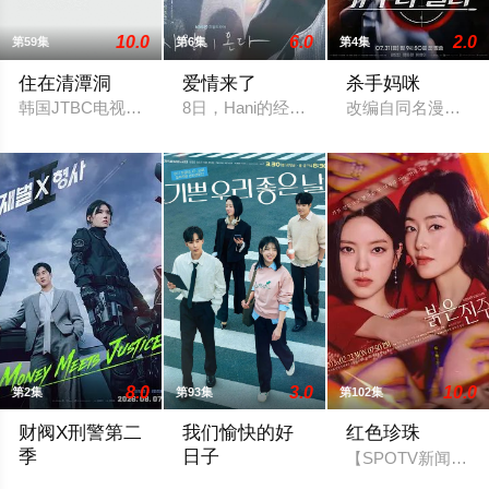
10.0
6.0
2.0
第59集
第6集
第4集
住在清潭洞
爱情来了
杀手妈咪
韩国JTBC电视台每日情景喜剧《住在清潭洞》，讲述了住在首
8日，Hani的经纪公司Sublime向OS
改编自同名漫画。
8.0
3.0
10.0
第2集
第93集
第102集
财阀X刑警第二
我们愉快的好
红色珍珠
季
日子
【SPOTV新闻 =
财阀富三代警察陈利手（安普贤 饰）华丽回归，完美蜕变为成熟
一場緊張刺激、生死攸關的較量，在世界