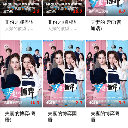
3.0
10.0
9.0
全25集
全25集
第25集已完结
非份之罪粤语
非份之罪国语
夫妻的博弈(普
通话)
人類的欲望，可驅使我們超越自我，然而，當欲望失控，過份貪
人類的欲望，可驅使我們超越自我，然而
罹患癌症的姜幸如
10.0
2.0
3.0
第25集已完结
全25集
全25集
夫妻的博弈(粤
夫妻的博弈国
夫妻的博弈粤
语)
语
语
罹患癌症的姜幸如撞破丈夫与唯一闺蜜的奸情，更遭遇车祸被撞
罹癌的女主角姜幸如親眼目睹老公和她唯
罹癌的女主角姜幸