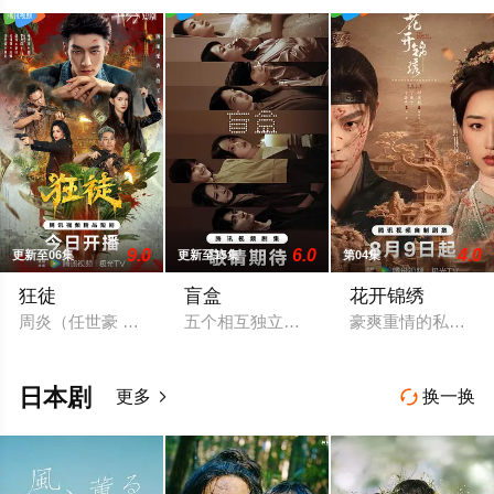
9.0
6.0
4.0
更新至06集
更新至15集
第04集
狂徒
盲盒
花开锦绣
周炎（任世豪 饰）赴琅迦寻未婚妻时，遭人贩掳走沦为猪仔，险
五个相互独立，又彼此呼应的故事——用一
豪爽重情的私盐贩
日本剧
更多
换一换

