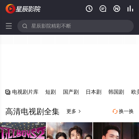






电视剧片库
短剧
国产剧
日本剧
韩国剧
欧

高清电视剧全集
更多
换一换

