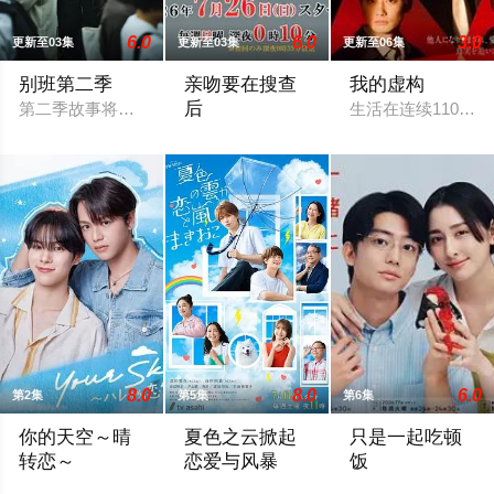
6.0
6.0
3.0
更新至03集
更新至03集
更新至06集
别班第二季
亲吻要在搜查
我的虚构
后
第二季故事将紧接前作结局展开，以自卫队直辖的非公开组织「
生活在连续1100
改编自すう原作同名漫画《キスは捜査の
8.0
8.0
6.0
第2集
第5集
第6集
你的天空～晴
夏色之云掀起
只是一起吃顿
转恋～
恋爱与风暴
饭
性格善良纯粹、永远乐观开朗的阳光少年舟濑阳向（福田步汰 饰
大学考试在即的高中三年级生武宫夏辉（
本剧改编自大町テ