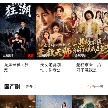
9.0
1.0
6.0
全集完结
全集完结
全集完结
龙凤呈祥：狂
美女老婆别
悬榜求医，治
潮
怕，你老公是
好了嫌我是乞
无敌天师
丐
暂无简介
暂无简介
暂无简介
国产剧
更多
换一换

