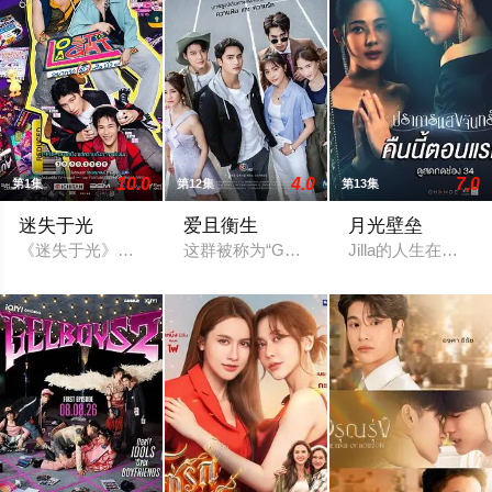
10.0
4.0
7.0
第1集
第12集
第13集
迷失于光
爱且衡生
月光壁垒
《迷失于光》（Lost to Light）讲述了一群曾满怀明星梦
这群被称为“Gen Me世代”的年轻人
Jilla的人生在一