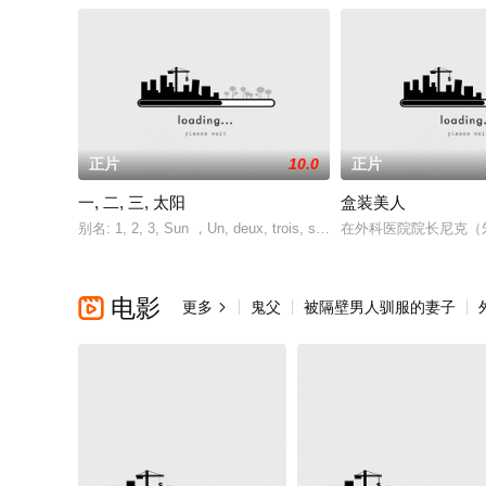
正片
10.0
正片
一, 二, 三, 太阳
盒装美人
别名: 1, 2, 3, Sun ，Un, deux, trois, soleil 一
在外科医院院长尼克（朱利安
电影

更多
鬼父
被隔壁男人驯服的妻子
