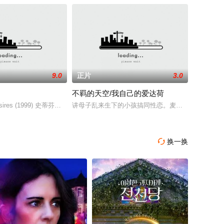
9.0
正片
3.0
不羁的天空/我自己的爱达荷
 Fenn 饰）是自己
文意,秦娜和美因在十里洋场的香港,为繁荣的美梦而奋斗,各人遭遇不同,下场有
 Desires (1999) 史蒂芬金斯伯格是米克，一个;按摩师看开了自己的店。我
讲母子乱来生下的小孩搞同性恋。麦克（瑞凡bull;
换一换
