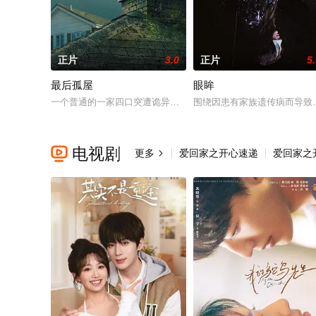
正片
3.0
正片
5
最后孤屋
眼眸
一个普通的一家四口突遭诡异变故，被困在自家房屋中超过 100
围绕因患有家族遗传病而导致
电视剧

更多
爱回家之开心速递
爱回家之
