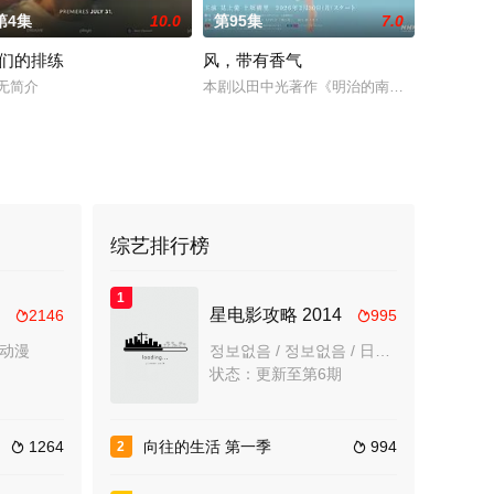
第4集
10.0
第95集
7.0
们的排练
风，带有香气
探兼电影鉴赏家
天阴谋。这纸人身上，竟贴着父亲消失前的绝命符箓
以后，林知夏忽然对他说：“江逾白，我喜欢你，哲学和生物学意义上的喜欢。
无简介
本剧以田中光著作《明治的南丁格尔 大关和
综艺排行榜
1
星电影攻略 2014
2146
995


国产动漫
정보없음 / 정보없음 / 日韩综艺
状态：更新至第6期
1264
向往的生活 第一季
994
2

