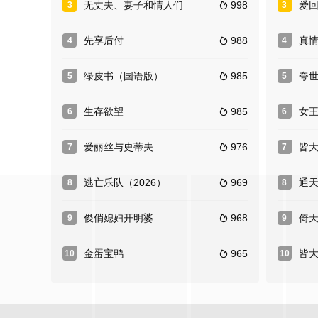
无丈夫、妻子和情人们
998
爱
3
3

先享后付
988
真
4
4

绿皮书（国语版）
985
夸
5
5

生存欲望
985
女
6
6

爱丽丝与史蒂夫
976
皆
7
7

逃亡乐队（2026）
969
通
8
8

俊俏媳妇开明婆
968
倚
9
9

金蛋宝鸭
965
皆
10
10
