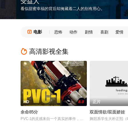
受益人
看似甜蜜幸福的背后却掩藏着二人的别有用心。
电影

恐怖
动作
剧情
喜剧
爱情
高清影视全集

HD
8.0
正片
余命85分
双面情欲/双面娇娃
PVC-1的灵感来自一个真实的事件，一位无辜妇女的脖子上被
舞蹈系学生大朴正熙（