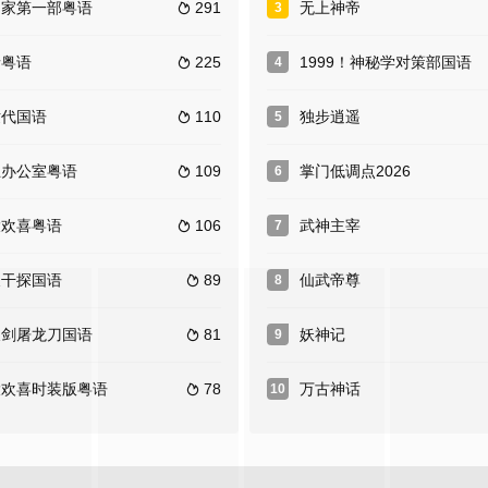
回家第一部粤语
291
无上神帝
3

情粤语
225
1999！神秘学对策部国语
4

世代国语
110
独步逍遥
5

王办公室粤语
109
掌门低调点2026
6

大欢喜粤语
106
武神主宰
7

天干探国语
89
仙武帝尊
8

天剑屠龙刀国语
81
妖神记
9

大欢喜时装版粤语
78
万古神话
10
