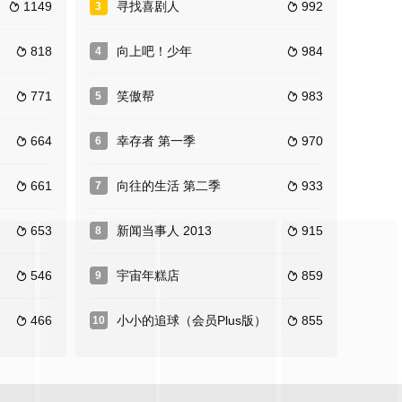
1149
寻找喜剧人
992
3


818
向上吧！少年
984
4


771
笑傲帮
983
5


664
幸存者 第一季
970
6


661
向往的生活 第二季
933
7


653
新闻当事人 2013
915
8


546
宇宙年糕店
859
9


466
小小的追球（会员Plus版）
855
10

