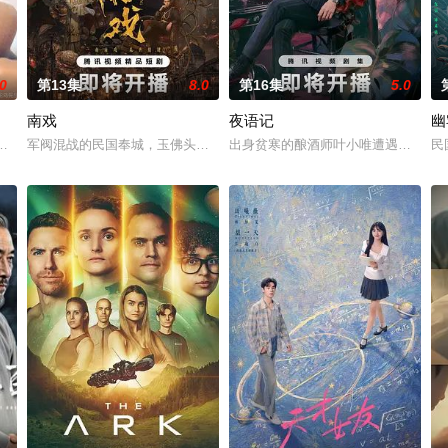
.0
第13集
8.0
第16集
5.0
南戏
夜语记
幽
决心各展所长创办旅行社。他们以当地的特色人文与美食为引，用真诚与创意打
讲述了邻家女孩庞倩（苏晓彤 饰）与童年时因一场意外落下身体残缺的少年顾
军阀混战的民国奉城，玉佛头离奇失窃，戏班主横尸戏台，将冷血少帅许
出身贫寒的酿酒师叶小唯遭遇爱人程
民