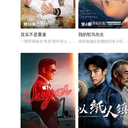
第16集已完结
3.0
第4集
10
其实不是重逢
我的鸵鸟先生
一群怀揣各自“失意”的年轻人，在沿海小城南安相遇相知，他们
本剧改编自含胭的同名小说，