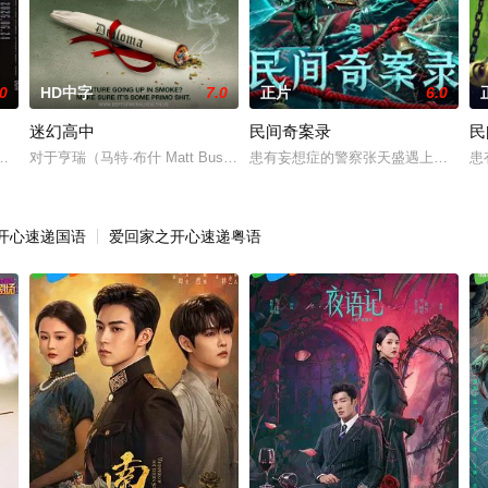
.0
HD中字
7.0
正片
6.0
迷幻高中
民间奇案录
民
0 天无法出门。在资源消耗殆尽与未知神秘威胁的双重逼迫下，一家人必须想方
视力逐渐丧失的摄影师瑞真展开。在面对跨越视力障碍、好不容易成为陶艺家
对于亨瑞（马特·布什 Matt Bush 饰）来说，生活可谓一帆风顺，
患有妄想症的警察张天盛遇上一起离奇
患
开心速递国语
爱回家之开心速递粤语