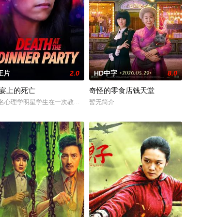
正片
2.0
HD中字
8.0
宴上的死亡
奇怪的零食店钱天堂
探，正努力回归正常生活，却不料一系列残忍的私刑谋杀案席卷全城。每个犯
名心理学明星学生在一次教师派对上死亡后，安德莉亚·吉布斯和她的儿子伊桑
暂无简介