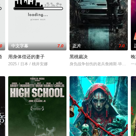
.0
中文字幕
7.0
正片
7.0
婚
用身体偿还的妻子
黑桃裁决
晚
2025 / 日本 / 桃井安娜
身负战争创伤的老兵詹姆斯·毕肖普警
一