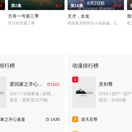
.0
第2集
6.0
第16集
10.0
方舟一号第三季
天才，女友
我
欢迎且意义重大的题材之一——私家侦探故事。第二季迎来洛杉矶标志性私家侦
事馆，本想低调扎纸维生，却因一具流血的新娘纸人卷入了一场跨越十年的惊
官方宣布第三季
根据素光同同名小说改编。江逾白长大
暂
排行榜
动漫排行榜
1
爱回家之开心速递国语
灵剑尊
1601

2017 / 中国香港 / 剧情,喜剧,家庭,香港
2019 / 国产 / 
状态：更新至2373集
状态：全660集
回家之开心速递
1435
逆天至尊
2
