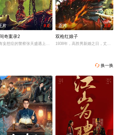
正片
9.0
正片
2.0
间奇案录2
双枪红娘子
设法联手
却离奇身亡的双胞胎妹妹瑞音时，瑞真孤身一人踏上
成绩优异的他不仅刚刚获得了高额的奖学金，还要代表毕业生在毕业典礼上发言
的神像杀人事件，勘案过程中，牵引出“婴胎报仇”，“娘娘索命”等一连串妖异
有妄想症的警察张天盛遇上一起离奇的神像杀人事件，勘案过程中，牵引出“婴胎
1938年，高胜男新婚之日，丈夫被日军残
换一换
