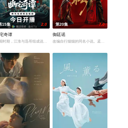
第15集
2.0
第20集
7.0
宅奇谭
御廷谣
动游客。尽管
铭夕（何洛洛 饰）的成长印记与深深联结。两人
又安与昆曲名伶荣筱楠推向不死不休的对立绝境。而他们不知，对方正是自己
桉、恩师林晚媚的双重背叛。她从恨意中涅槃重生，借私生女桑落的身份入住程
国时期，江淮与迅哥组成说书班子，偶遇“白天人住屋，晚上鬼占房”的阴阳宅，
改编自行烟烟的同名小说。孟廷辉，大平王朝