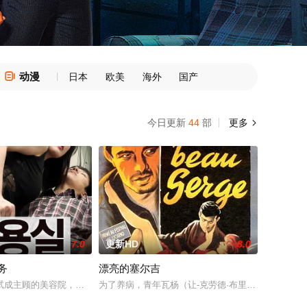
动漫

日本
欧美
海外
国产
今日更新
44
部
更多

7.0
更新HD
8.0
务
漂亮的塞尔吉
受害者。由
晚都梦见暴力性。她从来没有想象她在梦中也困扰她在现
 尤利尔、尼尔斯 施内德([我杀了我妈妈])、桑德拉 惠勒([托尼 ;厄德曼]
试成主顾的美容院，男人若想来点不一样的服务，来这裡就对了！一对姊妹开了
为了养病，青年瓦杨（让-克劳德·布里亚利 Jean-Cl