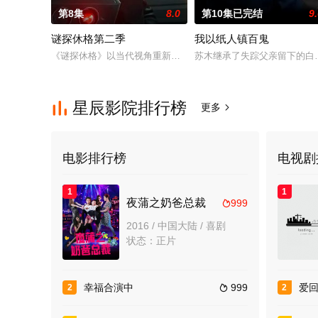
第8集
8.0
第10集已完结
9
谜探休格第二季
我以纸人镇百鬼
《谜探休格》以当代视角重新演绎了文学、电影和电视史上最受
苏木继承了失踪父亲留下的白
星辰影院排行榜

更多

电影排行榜
电视剧
1
1
夜蒲之奶爸总裁
999

2016 / 中国大陆 / 喜剧
状态：正片
幸福合演中
999
爱
2
2
