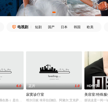
电视剧

短剧
国产
日本
韩国
欧美
6.0
正片
1.0
HD中字
寂寞诊疗室
美容室:特殊服
系上了一枚衣领炸弹。在哥伦比亚，一位妇女和她的家人成为一个特别恐怖行为的
哦在惠-）是出生的独奏从来没有男朋友之前。然而，她每天晚上有噩梦。她每
维尔日妮 埃菲拉([她])、阿黛尔;艾克萨勒霍布洛斯、加斯帕德
据说这是一间一