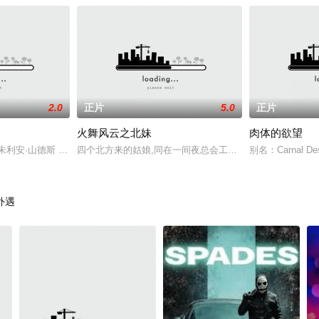
2.0
正片
5.0
正片
火舞风云之北妹
肉体的欲望
个姑娘叫维克多莉娜，她在马赛郊区长大。她的父亲是从异邦
·山德斯 Julian Sands 饰）的眼中，风情万种的海伦娜（雪琳·芬 Sherilyn
四个北方来的姑娘,同在一间夜总会工作.领班娴带里伴舞小姐
别名：Carnal
外遇