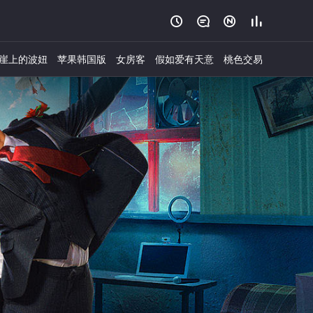




崖上的波妞
苹果韩国版
女房客
假如爱有天意
桃色交易