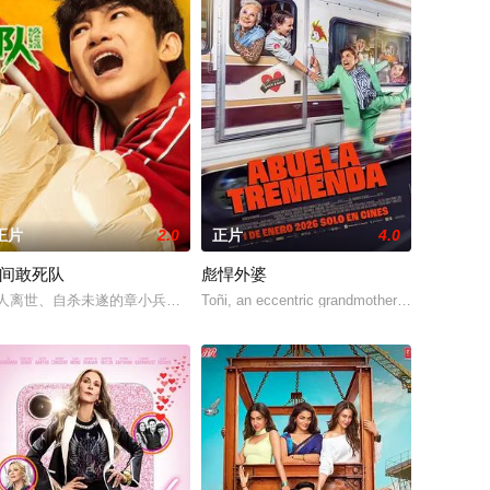
正片
2.0
正片
4.0
0间敢死队
彪悍外婆
诺推动萨姆成为明星，释放一
。两把神器配有两本秘籍《四象剑谱》和《吟龙决》，要得两把神剑，必要先
察官发现只要轻轻一碰，就能让他们成为异常高效率的搭档，于是两人联手侦破
人离世、自杀未遂的章小兵为偿债进入医院10号癌症病房做“心理干预”。与一
Toñi, an eccentric grandmother, gets by betw