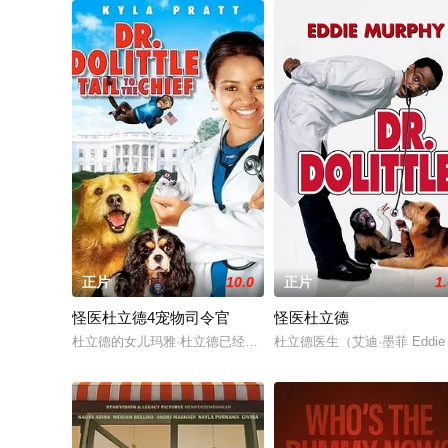
正片
10.0
正片
1
怪医杜立德4宠物司令官
怪医杜立德
杜立德的女儿玛雅·杜立德已经长大成人，到了青春期，母亲将她
杜立德医生（艾迪·墨菲 Ed