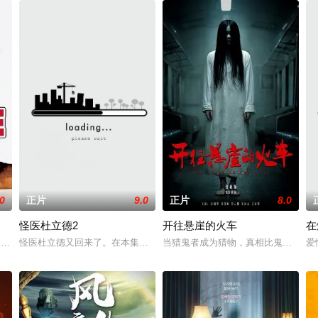
.0
正片
9.0
正片
8.0
怪医杜立德2
开往悬崖的火车
在
送往道奇农场渡过夏天，在农场里遇到了许多新的伙伴，他们从互相排挤到最后
die Murphy饰）拥有一个幸福的家庭，一个小有名气的诊所，没有人知道他曾
怪医杜立德又回来了。在本集故事中，埃迪·墨菲（Eddie Murphy
当猎鬼者成为猎物，真相比鬼魂更骇人
爱