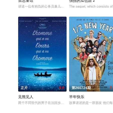
禁忌童话
强扭的瓜也甜 2
讲述一位有抱负的公务员兼儿童故事作家（朴智炫 饰演）故事，
The sequel, which consists of
正片
5.0
第260724期
7
见熊见人
半年快乐
两个不同世代的男子在法国乡村保护一只逃跑的马戏团熊时，建
故事讲述的是一群朋友 他们每