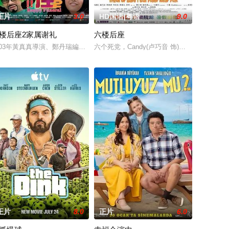
正片
3.0
HD国语|粤语
9.0
楼后座2家属谢礼
六楼后座
言
舞演员。
生活的故事，并且这个孩子还是自己的儿子。当上爸爸沈晓丁与之前的性格发
art a campain against 'filthy'
003年黃真真導演、鄭丹瑞編劇的喜劇《六樓后座》拍出香港新一代的愛情面面觀，其
六个死党，Candy(卢巧音 饰)、Karena(林嘉欣
正片
8.0
正片
6.0