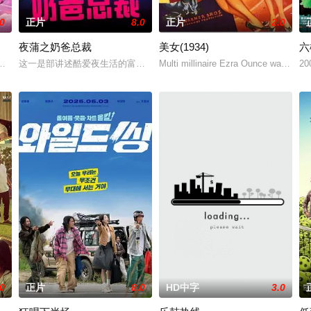
.0
正片
8.0
正片
2.0
夜蒲之奶爸总裁
美女(1934)
六
帆风顺，成绩优异的他不仅刚刚获得了高额的奖学金，还要代表毕业生在毕业典礼上发
年轻人和他的妹妹过着简朴的生活，她的梦想是在有生之年至少成为一名芭蕾
这一是部讲述酷爱夜生活的富二代沈晓丁，意外接受一个两岁的孩子闯入
Multi millinaire Ezra Ounce wants to st
2
.0
正片
8.0
HD中字
3.0