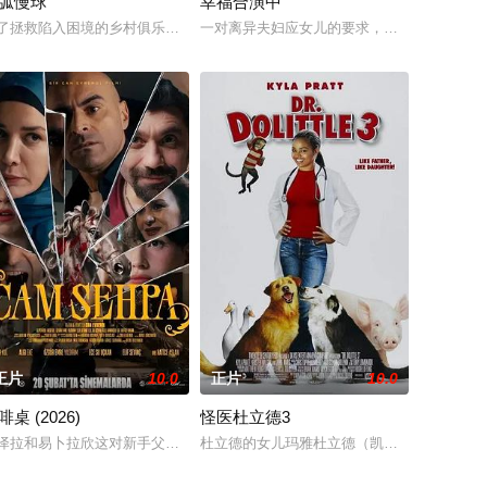
弧慢球
幸福合演中
的是，他被迫
三人为了一场仅有一次的演出再度合体，前提是他们得克服接踵而来的重重难
，高中毕业后，随即加入亚特兰大的大学鼓号乐队，学校为了年度校际鼓号乐
了拯救陷入困境的乡村俱乐部，并赢得父亲的认同，一名过气职业网球选手被
一对离异夫妇应女儿的要求，被迫像夫妻一样
正片
10.0
正片
10.0
啡桌 (2026)
怪医杜立德3
自己的感情时 他们的关系、友谊和感情都
队即将展开一场前所未有的巅峰对决！而此时的功夫女足队员们开局直接拿了地
泽拉和易卜拉欣这对新手父母夫妇，为了一个咖啡桌而争吵时，这看起来只是
杜立德的女儿玛雅杜立德（凯拉·帕特饰）已