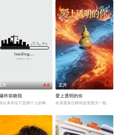
正片
9.0
正片
5.0
爆炸前吻我
爱上透明的你
相互帮助并共
经有着异常的经历，那就是能够听懂动
）作为一个能与动物交流的医生再次出现。名声在外的杜立德的病人是越来越多
。过气主播侯小强组建“除妖小分队”，夜探废弃列车旅馆进行恐怖直播。纸钱
情从来本应只是两个人的事，但当一段感情要开开心心长流不息，最终注定还是要看
欢喜冤家任峰和蓝萱因为一瓶酒，各自获得了