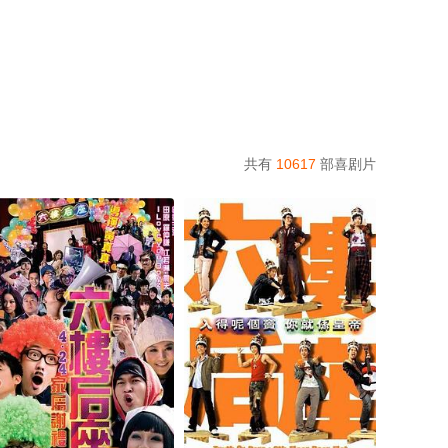
共有
10617
部喜剧片