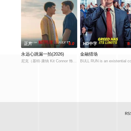
正片
5.0
HD中字
9
永远心跳漏一拍(2026)
金融猎场
尼克（基特·康纳 Kit Connor 饰）和查理（乔·洛克 Joe L
BULL RUN is an existential co
RS