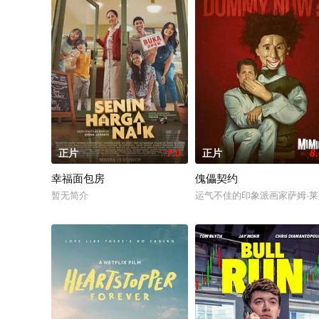
正片
7.0
正片
8
幸福面包房
傀儡契约
暂无简介
运气不佳的印象派画家萨姆·莱因霍