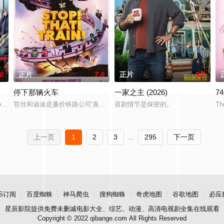
.0
正片
7.0
正片
9.0
停下那辆火车
一家之主 (2026)
7
ocke 饰）仍然形影不离，但尼克即将离家去上大学，而查理在学校有了
medy that takes place at an exclusive inv
苔丝和迪迪是廉价铁路公司'臭火车'干了十年的老派乘务员，公司倒闭后她
喜剧情节是保密的。
Th
上一页
1
2
3
...
295
下一页
S订阅
百度蜘蛛
神马爬虫
搜狗蜘蛛
奇虎地图
谷歌地图
必应
星辰影院
提供免费未删减电影大全、综艺、动漫、高清电视剧全集在线观看
Copyright © 2022 qibange.com All Rights Reserved