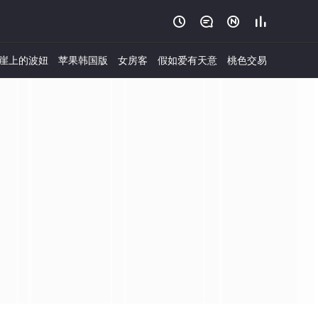




崖上的波妞
苹果韩国版
女房客
假如爱有天意
桃色交易