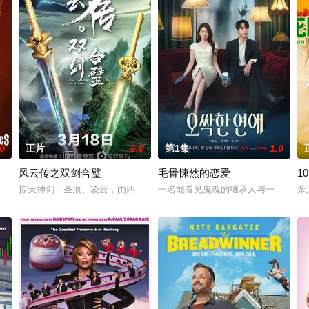
.0
正片
6.0
第1集
1.0
风云传之双剑合璧
毛骨悚然的恋爱
1
尔德(Sam Reinhold)与邪恶的牵线木偶弗格斯(Fergus)达成协议，承
惊天神剑：圣痕、凌云，由四大家族段氏、欧阳氏、刘氏、周氏世代守护
一名能看见鬼魂的继承人与一名王牌检
亲