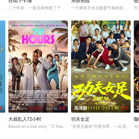
狂唱下半场
乐鼓热线
低
毕业后梦想写儿童故事，但被分配到青少年保护队，被迫每天看色情片。更糟糕
 consecutive events following the film Ga
二十年前，一桩丑闻拆散了千禧年初期当红的韩国流行三人团体。如今，
一个拥有天份且酷爱节奏的鼓手-戴文
为
.0
正片
2.0
高清版
7.0
大叔乱入72小时
功夫女足
咖
立起一段意想不到的情谊，并在途中发现了彼此对自然与智慧的共同热爱。
年举办1/2的新年派对 特别是今年 当这群人聚在一起 用大量的爱和同情送出
Based on a true story, ‘72 Hours’ follows Joe (Hart), a married father
“至尊无敌杯”开赛在即，一众顶尖球
当