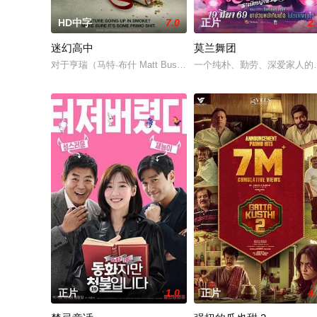
HD中字
7.0
正片
2
迷幻高中
莫兰舞团
对于亨瑞（马特·布什 Matt Bush 饰）来说，生活可谓一
一个纯朴、勤劳、深爱家人的
正片
1.0
正片
4