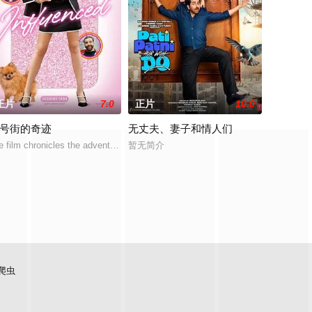
正片
7.0
正片
10.0
4号街的奇迹
无丈夫、妻子和情人们
们伪造简历混进了奢华高速列车'格拉玛佐尼亚特快'，刚上车就被头等舱的变装
e film chronicles the adventures of Dzanielle, a renowned influencer
暂无简介
爬虫