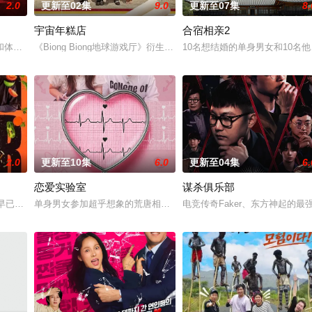
2.0
更新至02集
9.0
更新至07集
8.
宇宙年糕店
合宿相亲2
和体力最强的玩家之间回归团战
《Biong Biong地球游戏厅》衍生综艺
10名想结婚的单身男女和10名
2.0
更新至10集
6.0
更新至04集
6.
恋爱实验室
谋杀俱乐部
，他爱他，她爱她。 是兄弟，是姐妹，是情敌。 今天爱男人明天爱女人，今天
圣晙早已在韩国料理界闯出名号，成为备受瞩目的主厨，却多年未回到第一线当台
单身男女参加超乎想象的荒唐相亲，从第一次见面开始，脑停止的情况
电竞传奇Faker、东方神起的