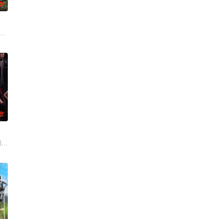
0
他们的母亲一起合住了6天5夜，为了“结婚”的一个目标而奔跑。
0
是情敌明天
前厨。为了证明实力不减，他们将前往启发各自
就接连不断。在如此异想天开的情境中，爱情真的能绽放吗？ 以16名参加者
最强昌珉、TXT的杋圭等神级阵容破天荒集结，同场大玩推理游戏！面对真真假