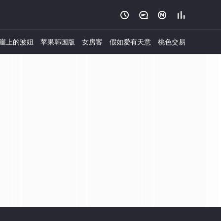




崖上的波妞
苹果韩国版
女房客
假如爱有天意
桃色交易