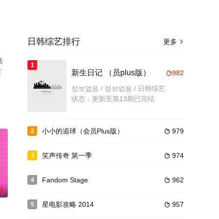
日韩综艺排行
更多

陆
1
至
新生日记 （员plus版）
982

정보없음 / 정보없음 / 日韩综艺
状态：更新至第13期已完结
小小的追球（会员Plus版）
979
2

笑声传奇 第一季
974
3

Fandom Stage
962
4

0
星电影攻略 2014
957
5
