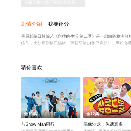
更新至第14集已完结/大结局
剧情介绍
我要评分
星辰影院日韩综艺《向往的生活 第二季》是一部由陈格洲张
综艺，大结局剧情已揭晓（更新至第14集已完结），手机免
豆瓣综艺、电视猫或剧情网等平台了解。
猜你喜欢
全10集
2.0
全12集
与Snow Man同行
偶像沙龙：你话真多