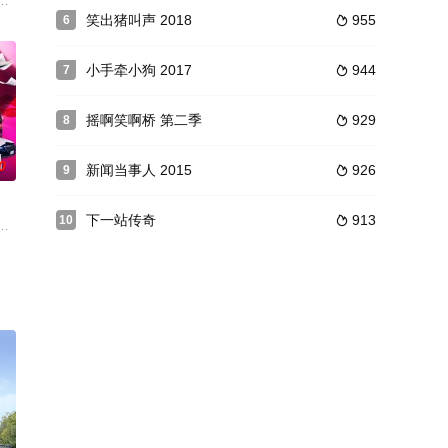
．零
对决。
、《恋爱兄妹》等历届人气恋综男嘉宾，挑战限时60分钟的SpeedDating。《R
笑出猪叫声 2018
955
6

小手牵小狗 2017
944
7

摇啊笑啊桥 第二季
929
8

0
新闻当事人 2015
926
9

下一站传奇
913
10

老、“外送
戏，喜剧演员们大方展现欲望和即兴才华，让人笑到停不下来！谁能献上最棒