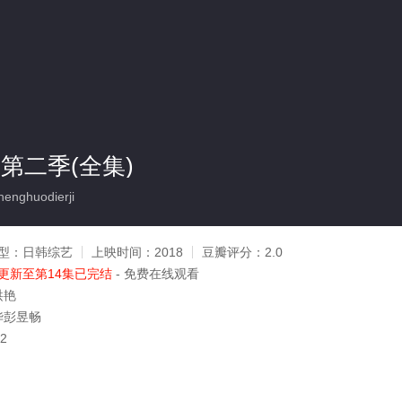
第二季(全集)
nghuodierji
型：
日韩综艺
上映时间：
2018
豆瓣评分：
2.0
更新至第14集已完结
- 免费在线观看
洪艳
华彭昱畅
12