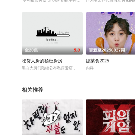
“令和最卖男团”SnowMan携手神秘“第十位成员”，踏上一段
作为演艺界代表前辈偶像的两
全20集
5.0
更新至20250827期
吃货大厨的秘密厨房
娜莱食2025
黑白大厨们陆续公布私房爱店，跟着他们品尝美味口袋清单。跟著
内详
相关推荐