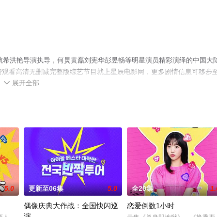
航希洪艳导演执导，何炅黄磊刘宪华彭昱畅等明星演员精彩演绎的中国大
费观看高清无删减完整版综艺节目就上星辰电影网，更多剧情信息可移步
展开全部

5.0
更新至06集
5.0
全20集
1.
偶像庆典大作战：全国快闪巡
恋爱倒数1小时
演