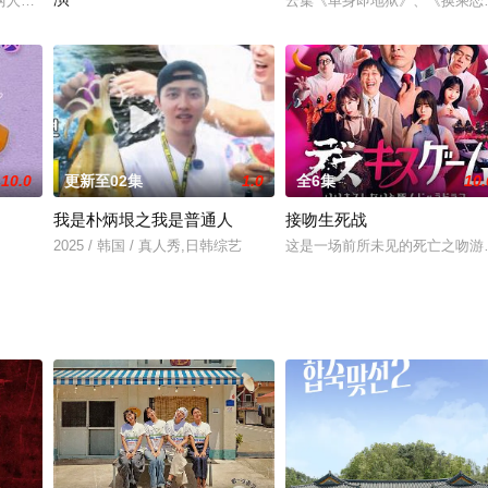
难忘的旅程。看他们远离舞台与日常工作，从冲绳出发一路向北前往北海道。无脚本
人将与K-POP偶像后辈嘉宾见面，不分领域，围绕多种主题展开尖锐的口才
云集《单身即地狱》、《换乘恋爱》
2025 / 韩国 / 内详
10.0
更新至02集
1.0
全6集
10.
我是朴炳垠之我是普通人
接吻生死战
名厨吃爆韩国巷弄美食！《黑白大厨：料理阶级大战》三位厨师“烹饪狂人”尹男
2025 / 韩国 / 真人秀,日韩综艺
这是一场前所未见的死亡之吻游