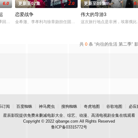
6.0
更新至07集
2.0
更新至09集
9.
运
恋爱战争
伟大的导游3
EXO、TWICE、MONSTA X 和 SEVENTEEN 等
二季回归，金九拉、徐章勋搭档主持，主题由第一季亲子关系转向夫妻关系，在
金希澈、李孝利与徐章勋担任固定MC，由“恋爱高手”主持团亲自接
这次旅行地点是非洲，埃塞俄比亚 
共
0
条 “向往的生活 第二季” 
S订阅
百度蜘蛛
神马爬虫
搜狗蜘蛛
奇虎地图
谷歌地图
必应
星辰影院
提供免费未删减电影大全、综艺、动漫、高清电视剧全集在线观看
Copyright © 2022 qibange.com All Rights Reserved
鲁ICP备03315772号