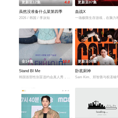
更新至12集
4.0
更新至07集
虽然没准备什么菜第四季
血战X
2026 / 韩国 / 李泳知
一场极限生存游戏，在脑力
全14集
10.0
更新至06集
Stand BI Me
卧底厨神
韩国首部性别盲选约会真人秀，展现多样爱情的可能性。 他爱她
Sam Kim、郑智善与权