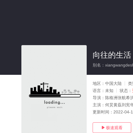
向往的生活 
别名：xiangwangdeshe
地区：
中国大陆
类
语言：
未知
状态：
导演：
陈格洲张航希
主演：
何炅黄磊刘宪
更新时间：
2022-04-
极速观看
