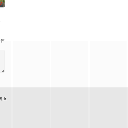
0
中国发展的韩国女演员秋瓷炫及丈夫于晓光作为嘉宾
触濒临分手的情侣，代替他们进行协商并做出最终抉择。
여행지로 생각해본 적도 없는 미지의 나라로! 생소한 나라 출신의 대한외국
影评
爬虫