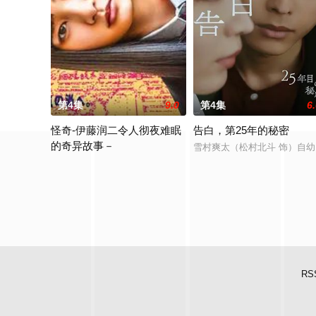
第4集
9.0
第4集
6
怪奇-伊藤润二令人彻夜难眠
告白，第25年的秘密
的奇异故事－
雪村爽太（松村北斗 饰）自幼
本作精选日本知名恐怖漫画家伊藤润二笔下充满独特疯狂气息的经
RS