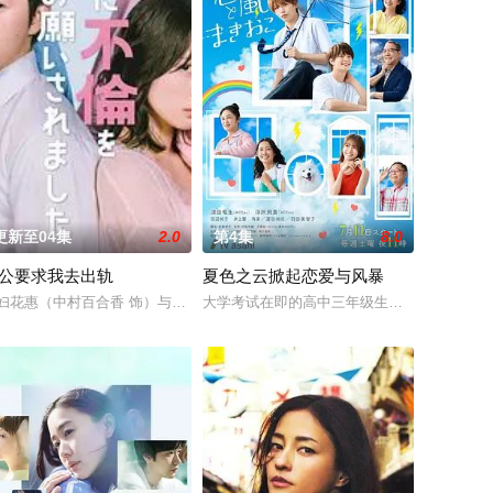
更新至04集
2.0
第4集
8.0
公要求我去出轨
夏色之云掀起恋爱与风暴
理毫无兴趣、
主演，这是他时隔约24年再
，放学后在河边唠嗑的故事。沉默寡言的内海与善于交往的濑户，两人的性格
年舟濑阳向（福田步汰 饰），和校内风云人物、被众人称作“暴君王子”的傲娇
妇花惠（中村百合香 饰）与丈夫弘树（佐野玲於 饰）及4岁女儿看似幸福，却
大学考试在即的高中三年级生武宫夏辉（深田