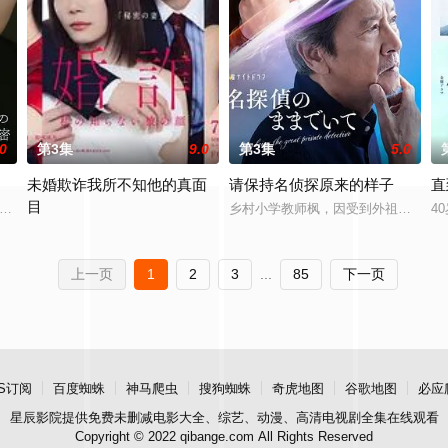
.0
第3集
9.0
第3集
5.0
未婚欺诈我所不知他的真面
请保持名侦探原来的样子
直
目
因一次相遇，对一名女性怀有长达25年的感情。他始终不曾表白，而是在暗中守
乡村小学教师枫，因受到外祖父的影
4
典作品，改编为真人单元剧。以浓雾弥漫小镇中流行的“辻占”所隐藏的恐惧与
本剧改编自同名原作漫画，故事的核心是结婚第七年的全职主妇堂岛沙耶
上一页
1
2
3
...
85
下一页
S订阅
百度蜘蛛
神马爬虫
搜狗蜘蛛
奇虎地图
谷歌地图
必应
星辰影院
提供免费未删减电影大全、综艺、动漫、高清电视剧全集在线观看
Copyright © 2022 qibange.com All Rights Reserved