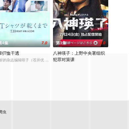
第4集
7.0
第3集
4.0
到T恤干透
八神瑛子：上野中央署组织
犯罪对策课
望，甚至刻意制造“偶然”接近对方。随着两
响，自幼便是坚定的推理迷。如今外祖父身患路易体痴呆症，常常能看到一些常
0岁的杂志编辑咲子（苍井优 饰）原本深信自己拥有美满的婚姻，但在卷入一场
执念为主轴，
香，以及身为精英律师的丈夫慎司。两人本是一对互相尊重、彼此扶持、顺风
改编自深町秋生的超人气警察小说《组织犯罪
爬虫