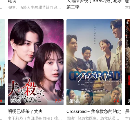
尾调
大追踪警视厅SSBC强行犯系
想
第二季
“犯罪受害者支援室”，在这里，警察们将贴身陪伴遭遇各类案件的受害者及遗
画。不起眼的高中生三井宏太在好友内新次郎的邀请下加入了钓鱼部。虽然听
49岁、历经人生酸甜苦辣而追求现状稳定的职场女性一濑葵（内田有纪 
本
在第二季中，作为现代刑侦关键力量的
.0
第5集
7.0
第5集
7.0
明明已经杀了丈夫
Crossroad～救命救急的约定
黑
拥有特异功能的神秘密友展开。
冲绳，来自日本各地的暴走族与不良男女齐聚新学校。他们将带着各自复杂的
妻子莉乃（内田理央 饰演）擅长烹饪，丈夫庆太（渡边圭祐 饰）温柔体
围绕年轻急救医生、急救队员和警察
本