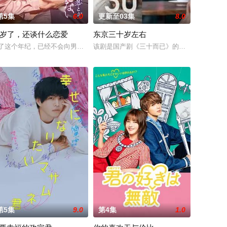
第5集
6.0
更新至03集
8.0
5岁了，还谈什么恋爱
东京三十岁左右
晴告白后，两人约定利用暑假进行一场电影圣地巡
首位专业女护士大关和与铃木雅的真实经历，描绘了她们推动护士注册制度、设
华医院“圣菲奥娜医院”。少子化、医生短缺、地方产科接连关闭……在令和时代
了这个年纪，已经不会向男人寻求什么童话了。木元茉莉子，35岁，单身，职
该剧是国产剧《三十而已》的日本翻拍版。故
饰
第5集
9.0
第4集
1.0