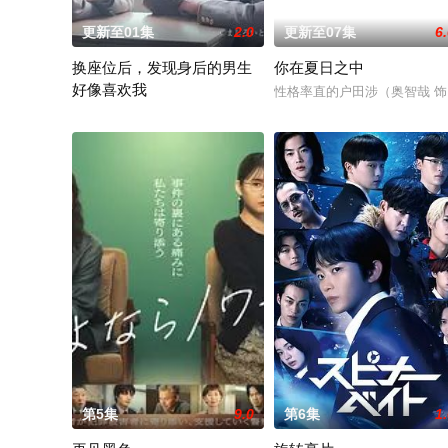
更新至01集
2.0
更新至07集
6
换座位后，发现身后的男生
你在夏日之中
好像喜欢我
性格率直的户田涉（奥智哉 
“我喜欢你，从很早以前就开始了。”从换座位开始⁉︎ 性格完全相
第5集
9.0
第6集
1