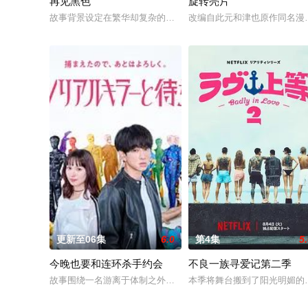
再见黑色
旋转亮片
故事背景设定在繁华却复杂的东京池袋地区。西池袋警署新设立了
改编自此元和津也原作同名漫
更新至06集
6.0
第4集
5
今晚也要和连环杀手约会
不良一族寻爱记第二季
故事围绕一名游离于体制之外、孤傲冷峻的“独狼”刑警，与一位
本季将舞台搬到了阳光明媚的