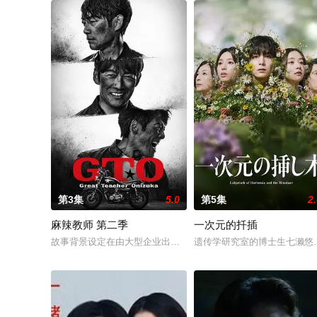
第3集
5.0
第5集
2
麻辣教师 第二季
一次元的扦插
故事背景设定在由大型企业出资设立的私立诚进学园。在这个推崇
遗传学研究室的博士生七濑悠（