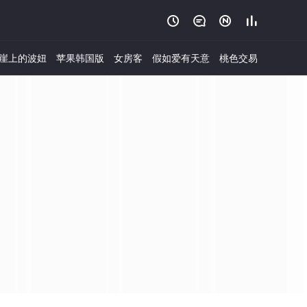




崖上的波妞
苹果韩国版
女房客
假如爱有天意
桃色交易