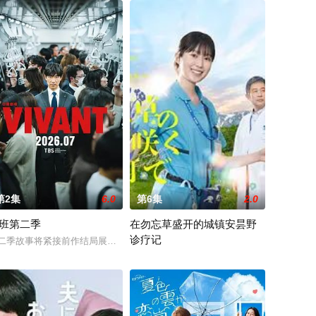
第2集
6.0
第6集
2.0
班第二季
在勿忘草盛开的城镇安昙野
诊疗记
任。面对只
雅山脉发现、距今 200 年的古人骨进行
正树（玉森裕太 饰），是一名在养老院工作的普通护理员。他与结婚六年的妻
査のあとで》。
二季故事将紧接前作结局展开，以自卫队直辖的非公开组织「别班」为核心，
故事围绕努力贴近患者的年轻护士月冈美琴（