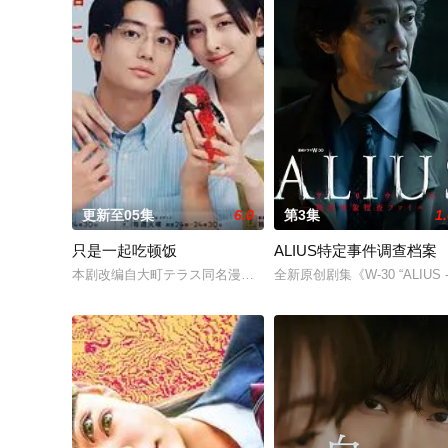
更新至05集
6.0
第3集
1
只是一起吃顿饭
ALIUS特定事件调查档案
本剧改编自大町テラス同名漫画，描绘了过着不满足日常生活的已
全新原创剧集《W-30 “ALI