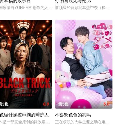
要幸福的政宗君
你的喜欢无与伦比
属，协助他们
说这是守护城镇秩序的正义之士，但实际上却是由黑
饰），与因家庭环境被迫放弃梦想、压抑自我生活的30岁青年樋口澄晴（寺西拓
剧改编自YONEMAI创作的人气漫画，系列累计发行量已达20万部。不得志的
前顶级经营顾问草壁杏奈（松本若菜 饰）辞
【警视厅SSBC强行犯系】面前，将出现比前作更加棘手、更加难以攻破的恶
第3集
6.0
第5集
5.0
色诡计操控审判的辩护人
不喜欢色色的我吗
过去在海边展开共同生活，不仅直面碰撞的火花与羁
贴。这对夫妻原本过着幸福的生活，然而在结婚纪念日当晚，一段突如其来的直
的成长与正义展开。今田美樱在剧中饰演在急救科工作的年轻医生春木遥，她怀
作是一部完全原创的律政娱乐作品，讲述了“捏造天才”且能力卓越的律师·浦真
正在求职的大学生蓝之助在电车上遭遇危机，