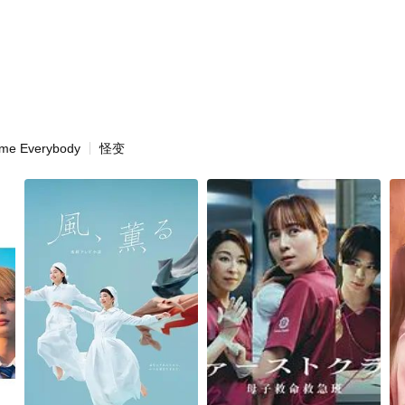
me Everybody
怪变