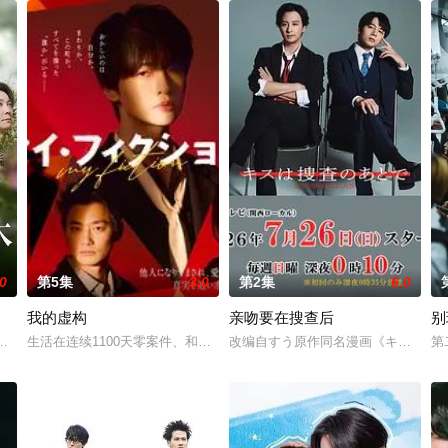
.0
第5集
3.0
第2集
6.0
我的虚构
亲吻要在搜查后
别
数字化管理、师生评价透明化的“令和教育现场”，52岁的鬼塚英吉将出任班主
山田凉介 饰）一直无法走出义妹紫阳失踪的阴影。某日，他受命对一具在喜马拉
生活在连续1100天零案件、和平安宁小镇“森沼NEX TOWN”的伊川
改编自すう原作同名漫画《キスは捜
第