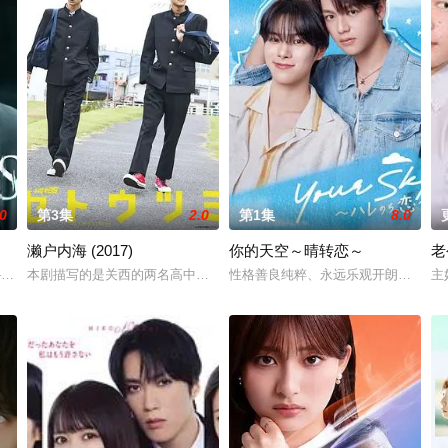
.0
第3集
2.0
第1集
8.0
濑户内海 (2017)
你的天空～晴转恋～
老
婚男女以“美味”为契机相互吸引的爱情故事。身为料理讲师的泽田多树，对料
US -特定事件调查档案-”》（共6集）将于2026年7月开播。该剧由佐佐木藏之介
本剧描写的是关西的两名高中男生濑户（叶山奖之）与内海（高杉真宙）
性格善良纯粹、永远乐观开朗的阳光少
主