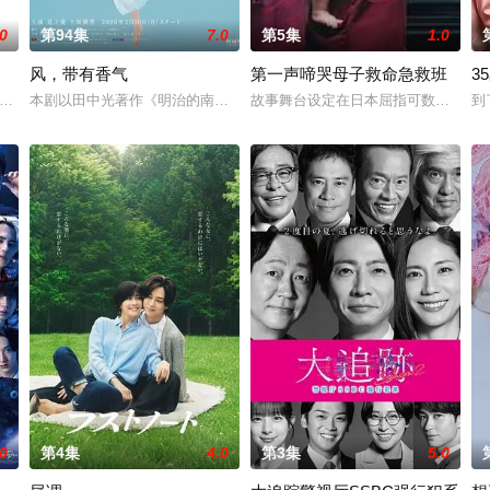
.0
第94集
7.0
第5集
1.0
风，带有香气
第一声啼哭母子救命急救班
3
饰）与校园风云人物佐伯千晴（杢代和人 饰）因共同的电影爱好而结缘。在千
本剧以田中光著作《明治的南丁格尔 大关和物语》为原案，取材自日本
故事舞台设定在日本屈指可数的顶级豪
到
反的两人，恋爱即将展开！！“我喜欢你。”极其平凡的高中生·间山晴（小西詠斗 
.0
第4集
4.0
第3集
5.0