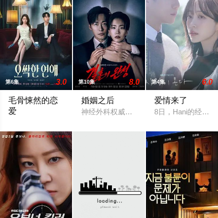
3.0
8.0
6.0
第6集
第10集
第4集
毛骨悚然的恋
婚姻之后
爱情来了
爱
神经外科权威姜泰柱（南宫珉 饰）因为老
8日，Hani的经纪
一名能看见鬼魂的继承人与一名王牌检察官发现只要轻轻一碰，就