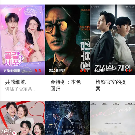
8.0
4.0
1.0
更新至08集
第10集完结
全10集
共感细胞
金特务：本色
检察官室的提
回归
案
讲述了否定共感的女人与对他人的感情能够产生共感的男人相互
剧中主角金科长由苏志燮饰演。在剧中，
改编自同名小说。