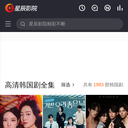






高清韩国剧全集
筛选
共有
1983
部韩国剧
