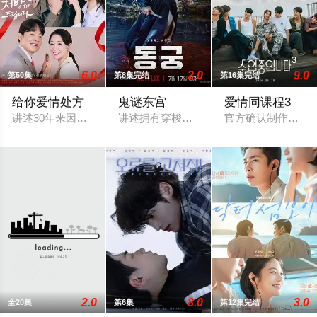
6.0
2.0
9.0
第50集
第8集完结
第16集完结
给你爱情处方
鬼谜东宫
爱情同课程3
讲述30年来因恶缘而交织在一起的两家人，消除误会，互相抚慰
讲述拥有穿梭于灵界能力的具天（南柱赫 
官方确认制作第三
2.0
8.0
3.0
全20集
第6集
第12集完结