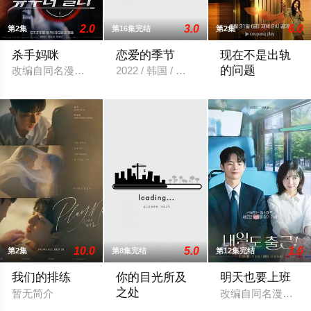
2.0
3.0
6.0
第2集
第16集完结
第2集
杀手妈咪
恋爱的季节
现在不是出轨
的问题
改编自同名漫画。
2022 / 韩国 / 徐智勋,苏珠妍,金珉奎,姜惠媛
以“贩卖幸福家庭
10.0
5.0
1.0
第2集
第8集完结
第12集完结
我们的排练
你的目光所及
明天也要上班
之处
暂无简介
改编自同名漫画。入
《在你视线停留的地方》讲述了18岁的