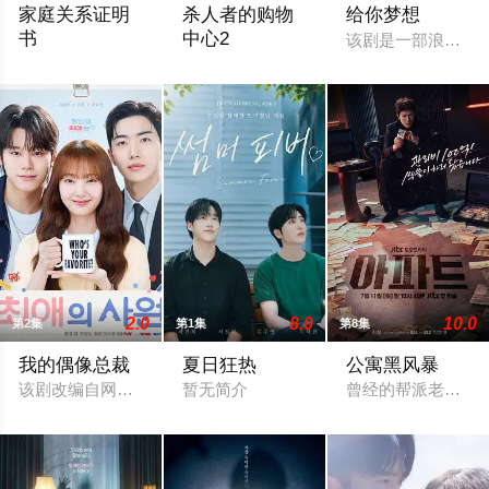
家庭关系证明
杀人者的购物
给你梦想
书
中心2
该剧是一部浪漫喜
本剧讲述的是从出生瞬间开始就被打上家庭崩溃烙印的一个孩子
购物中心即将重新开张！郑进湾（李栋旭 
2.0
8.0
10.0
第2集
第1集
第8集
我的偶像总裁
夏日狂热
公寓黑风暴
该剧改编自网络漫画《我的欧巴是偶像》，是一部浪漫喜剧。讲述
暂无简介
曾经的帮派老大急