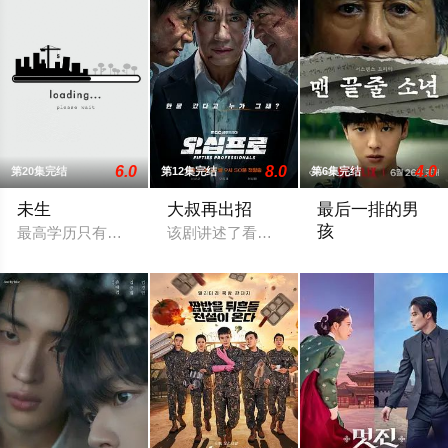
6.0
8.0
4.0
第20集完结
第12集完结
第6集完结
未生
大叔再出招
最后一排的男
孩
最高学历只有高中鉴定考试，外语能力全无、特长全无、技能全无
该剧讲述了看似平凡却各有致命魅力的三位
改编自胡安·梅约