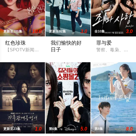
10.0
3.0
3.0
更新至101集
更新至92集
全10集
红色珍珠
我们愉快的好
罪与爱
日子
【SPOTV新闻 = 记者 姜孝珍】演员朴真熙即将全面回归荧屏。据
警察、毒枭、卧底
一場緊張刺激、生死攸關的較量，在世界
1.0
5.0
8.0
更新至23集
第6集
第8集