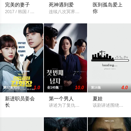
完美的妻子
死神遇到爱
医到孤岛爱上
你
2017 / 韩国 / 高素荣盛骏尹相铉赵汝贞
连续八次冥界考试失败的菜鸟死神智汉，
立志成为顶尖整形外
1.0
10.0
4.0
第12集完结
全140集
第16集
新进职员姜会
第一个男人
夏娃
长
讲述为了复仇而顶替他人的女人，和为了
该剧讲述围绕着韩
改编自同名小说。韩国10大财阀崔成集团的会长姜龙浩在宣布隐