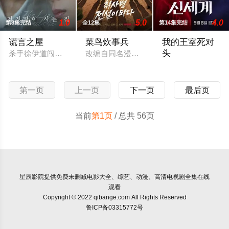
1.0
5.0
4.0
第8集完结
全12集
第14集完结
谎言之屋
菜鸟炊事兵
我的王室死对
头
杀手徐伊道闯入许东华的家中，将其囚禁，并搜寻一部藏有市长贪
改编自同名漫画。21岁的江成宰是韩国
被朝鲜时代恶毒千金
第一页
上一页
下一页
最后页
当前
第1页
/ 总共 56页
星辰影院
提供免费未删减电影大全、综艺、动漫、高清电视剧全集在线
观看
Copyright © 2022 qibange.com All Rights Reserved
鲁ICP备03315772号