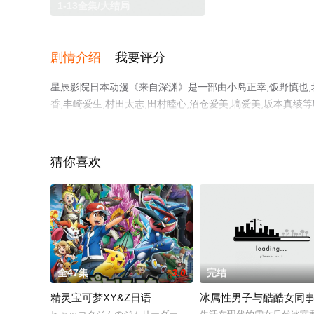
1-13全集/大结局
剧情介绍
我要评分
星辰影院日本动漫《来自深渊》是一部由小岛正幸,饭野慎也,垪
香,丰崎爱生,村田太志,田村睦心,沼仓爱美,塙爱美,坂本真
观看高清无删减完整版动漫全集就上星辰电影网，更多剧情
猜你喜欢
全47集
3.0
完结
精灵宝可梦XY&Z日语
冰属性男子与酷酷女同