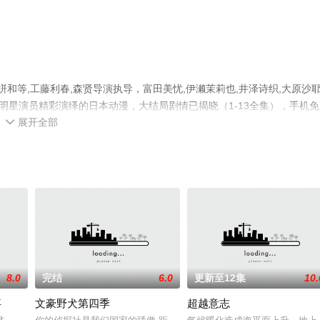
和等,工藤利春,森贤导演执导，富田美忧,伊濑茉莉也,井泽诗织,大原沙
绫等明星演员精彩演绎的日本动漫，大结局剧情已揭晓（1-13全集），手机
展开全部
信息可移步至豆瓣动漫、电视猫或剧情网等平台了解。

8.0
完结
6.0
更新至12集
10.
事
文豪野犬第四季
超越意志