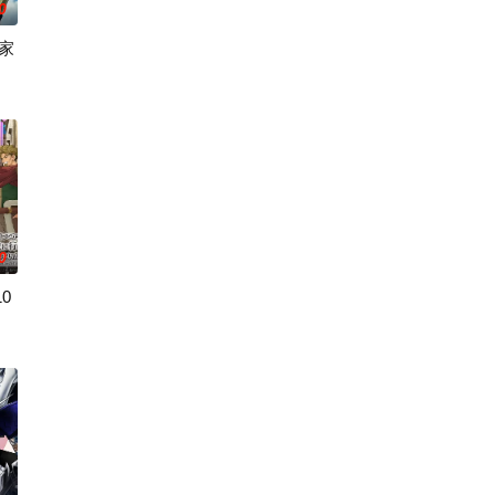
0
家
 失去了一切、被推入绝望深渊的幕府正统继承人
娜姬雅王后的追杀，目的在于以她为祭品咒杀凯鲁王子。在凯鲁的庇护与指导下
繁荣的魔国联邦
到最高难度“地狱模式”的前废人玩家少年亚莲。没有攻略本，没有论坛。连练
0
0
的态度却异
拥有压倒性灵力的神威，除灵方式却是前所未见的
全灭危机，勒库对伙伴们说出「这边交给我，你们先走吧！」， 一个人殿后对