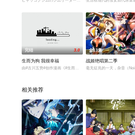
ヒャッコクジムのジムリーダー・ゴジカに勝利し、7つ目のジム
生活在现代的雪女后代冰室
完结
3.0
全13集
生而为狗 我很幸福
战姬绝唱第二季
由#古川五势#创作漫画《#生而为狗我很幸福#》宣布动画化决定！
毫无征兆的一天，杂音（No
相关推荐