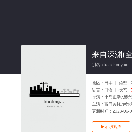
来自深渊(全
别名：laizishenyuan
地区：
日本
类型：
语言：
日语
状态：
导演：
小岛正幸,饭野
主演：
富田美忧,伊濑
更新时间：
2023-06-
在线观看
