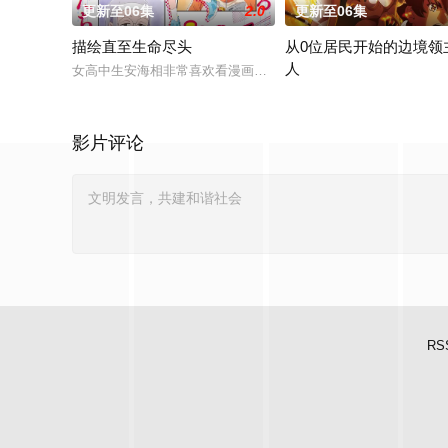
更新至06集
2.0
更新至06集
描绘直至生命尽头
从0位居民开始的边境领
人
女高中生安海相非常喜欢看漫画，尤其是 ☆野0 的《机器太与
因长期在战争中活跃，而被
影片评论
RS