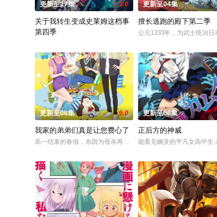
更新至17集
1.0
更新至04集
关于我转生变成史莱姆这档事
擅长逃跑的殿下第二季
第四季
公元1333年，为武士统治
举办开国祭并与各国缔结邦交的魔国联邦，开始朝着实现人类与
更新至06集
9.0
更新至06集
我家的弟弟们真是让您费心了
正后方的神威
高一结束的春假，糸因为母亲再婚而搬家。 但让她没想到的是，
能看见幽灵的平凡女高中生