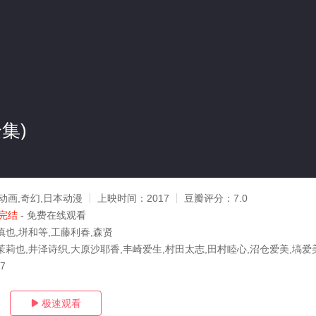
集)
动画,奇幻,日本动漫
上映时间：
2017
豆瓣评分：
7.0
完结
- 免费在线观看
慎也,垪和等,工藤利春,森贤
茉莉也,井泽诗织,大原沙耶香,丰崎爱生,村田太志,田村睦心,沼仓爱美,塙爱
07
极速观看
