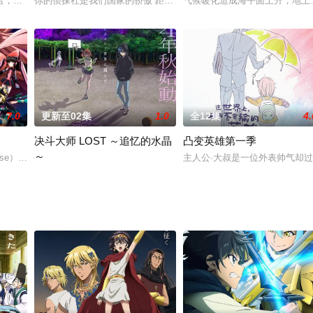
バッジを入手したサトシ達は8つ目のポケモンジムがある街・エイセツシティ
君，是个一有情绪波动，就会引发暴风雪并制造出雪人或者雪屋的新社会人。由
你的侦探社是我们国家的骄傲 距离亡灵屋老鼠策划的同类相食事件与
气候暖化造成海平面上升，地上
7.0
更新至02集
1.0
全12集
4.
决斗大师 LOST ～追忆的水晶
凸变英雄第一季
～
将于2023年播出！
ise）突然袭来，与以往专注攻击人类相比，此次杂音似乎更有潜在的目的。
主人公·大叔是一位外表帅气却
《决斗大师》系列漫画《决斗大师LOST～追忆的水晶～》（DuelMas