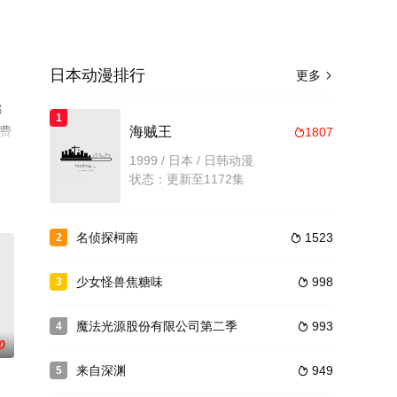
日本动漫排行
更多

耶
1
免费
海贼王
1807

1999 / 日本 / 日韩动漫
状态：更新至1172集
名侦探柯南
1523
2

少女怪兽焦糖味
998
3

魔法光源股份有限公司第二季
993
4

0
来自深渊
949
5
