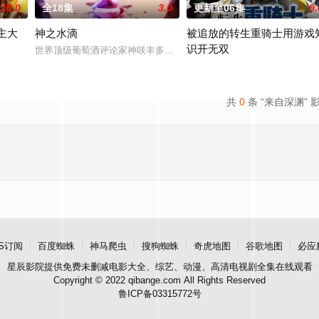
10.0
全18集
3.0
更新至06集
9.
主大
神之水滴
被追放的转生重骑士用游戏
识开无双
狸太》。国文老师手岛斥责她是浪费生命、声称漫画都是虚构，在没收漫画后，手
世界顶级葡萄酒评论家神咲丰多香去世以后，留下了价值20亿日圆的
称为〝救国英雄〞的男人——迪亚斯。 他所收到的唯一奖励就只有——广阔的领
“重骑士”——那是一个以防御
共
0
条 “来自深渊” 
S订阅
百度蜘蛛
神马爬虫
搜狗蜘蛛
奇虎地图
谷歌地图
必应
星辰影院
提供免费未删减电影大全、综艺、动漫、高清电视剧全集在线观看
Copyright © 2022 qibange.com All Rights Reserved
鲁ICP备03315772号