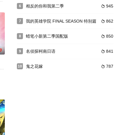
に向けて、旅
于他对有些独特但很善良的同事冬月小姐的暗恋之情
港口黑手党成功联合行动已过去一个月。 全副武装的侦探社受到了全国的高度
的许多区域都被水淹没。世界人口骤降，导致人类无法供应足够劳动力，而解
相反的你和我第二季
945
6

我的英雄学院 FINAL SEASON 特别篇
862
7

蜡笔小新第二季国配版
850
8

0
名侦探柯南日语
841
9

鬼之花嫁
787
10

曾在射月事件立下赫赫战功的雪音克莉丝（高垣彩
过着放荡生活的父亲，工作是马桶盖设计师。和妻子离婚后与学习运动万能的女
tersLOST～追憶の水晶～）宣布改编为动画