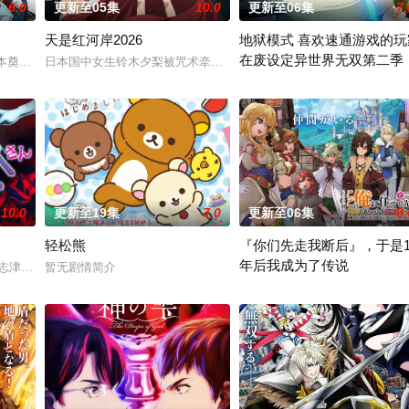
6.0
更新至05集
10.0
更新至06集
7.
天是红河岸2026
地狱模式 喜欢速通游戏的玩
在废设定异世界无双第二季
日本奠定基石的镰仓幕府，因其所信任的幕臣——足利尊氏的谋反而宣告灭亡。
日本国中女生铃木夕梨被咒术牵引至纪元前的赫梯帝国，并长期遭受
魔物能够共同生活的世界「人魔共荣圈」迈进。跨越种族之间的隔阂，携手走向
在无名网络游戏的世界中，转生
10.0
更新至19集
7.0
更新至06集
8.
轻松熊
『你们先走我断后』，于是1
年后我成为了传说
竟多了四个弟弟，令她大为震惊！ 虽然她全力想与新家人打好关系，但长男·源
·志津香，利用容易吸引幽灵的特殊体质，从旁协助知名灵能力者·神威除灵。 
暂无剧情简介
面对庞大的魔神大军，为了回避