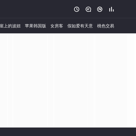




崖上的波妞
苹果韩国版
女房客
假如爱有天意
桃色交易