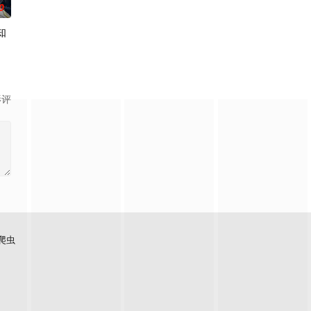
0
知
岛指出漫画
丰厚遗产和一封遗书。在遗书中他宣布，只有以“盲饮”方式猜中他指定的十二瓶
地。 与生活在当地的鬼人族少女‧阿尔娜相遇后
为主，吸引敌人攻击以保护队友的职业。然而，与其他防御职业相比，其性能缺
影评
爬虫