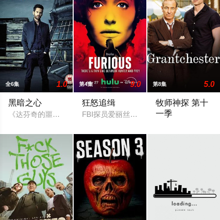
1.0
9.0
5.0
全6集
第4集
第8集
黑暗之心
狂怒追缉
牧师神探 第十
一季
《达芬奇的噩梦》男主Tom Riley主演的新剧#黑色之心##Dark
FBI探员爱丽丝·布莱克（埃米·罗森 饰
那是令人激动的 6