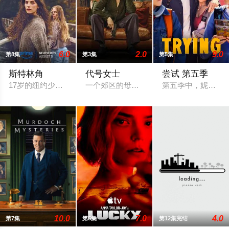
6.0
2.0
9.0
第8集
第3集
第5集
斯特林角
代号女士
尝试 第五季
17岁的纽约少女Annie（艾拉·鲁宾 饰）和双胞胎哥哥由养
一个郊区的母亲和她的高中朋友阴谋吓唬
第五季中，妮基（埃
10.0
7.0
4.0
第7集
第5集
第12集完结