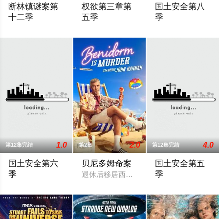
断林镇谜案第
权欲第三章第
国土安全第八
十二季
五季
季
新西兰电视剧《断木之谜》第12季将于4月6日在Acorn TV开播。
暂无简介
《国土安全》最终
1.0
2.0
4.0
第12集完结
第2集
第12集完结
国土安全第六
贝尼多姆命案
国土安全第五
季
季
退休后移居西班牙贝尼多姆经营酒吧的英
在德国转了一圈后，美剧《国土安全》第六季的故事将回到美国纽约，在
《国土安全》第五季