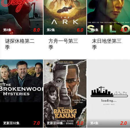
8.0
6.0
4.0
第8集
第2集
第6集
谜探休格第二
方舟一号第三
末日地堡第三
季
季
季
《谜探休格》以当代视角重新演绎了文学、电影和电视史上最受
官方宣布第三季
当下，Juliett
7.0
1.0
2.0
更新至02集
更新至08集
第4集