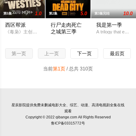
1.0
5.0
10.0
第5集
第2集
第3集完结
西区帮派
行尸走肉死亡
我是第一季
之城第三季
《毒枭》主创克里斯·布兰卡托正在开发一部类似《浴血黑帮》的剧集
A trilogy that explo
暂无简介
第一页
上一页
下一页
最后页
当前
第1页
/ 总共 310页
星辰影院
提供免费未删减电影大全、综艺、动漫、高清电视剧全集在线
观看
Copyright © 2022 qibange.com All Rights Reserved
鲁ICP备03315772号