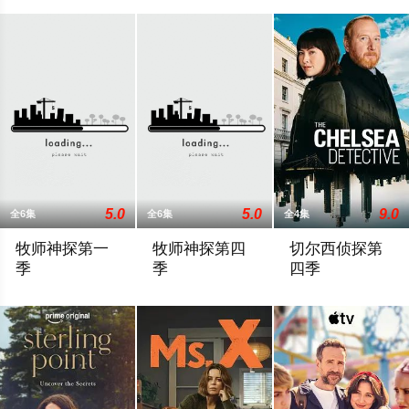
5.0
5.0
9.0
全6集
全6集
全4集
牧师神探第一
牧师神探第四
切尔西侦探第
季
季
四季
一位郊区居民蹊跷死亡，警方的公开声明与事实不符，郊区牧师Sid
#牧师神探##Grantchester#获得第
切尔西侦探 第四季