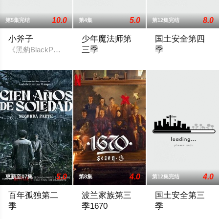
10.0
5.0
8.0
第5集完结
第4集
第12集完结
小斧子
少年魔法师第
国土安全第四
三季
季
《黑豹BlackPanther》的LetitiaWright及《星球大战StarWa
Wizards Of Waverly Place是D
第四季主要描述Ca
5.0
4.0
4.0
更新至07集
第8集
第12集完结
百年孤独第二
波兰家族第三
国土安全第三
季
季1670
季
马孔多迎来了艰难的时刻，乌苏拉·伊瓜兰的诅咒成真，和平越来
The renewal was first spotted by the accoun
于2013年9月29日播