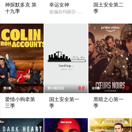
神探默多克 第
幸运女神
国土安全第二
十九季
季
改编自玛丽莎·斯塔普利的同名畅销小说，
暂无简介
《国土安全》根据一部
2.0
9.0
7.0
第3集
第12集完结
全6集
爱情小狗牵第
国土安全第一
黑暗之心第一
三季
季
季
戈登和阿什利决心摆脱过去的尴尬，但他们似乎无法摆脱过去的
中情局反恐事务的特工Carrie（克莱尔·
2023 / 法国 /