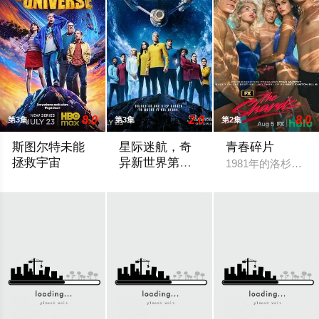
8.0
2.0
8.0
第3集
第3集
第2集
斯图尔特未能
星际迷航，奇
青春碎片
拯救宇宙
异新世界第四
1981年的洛杉矶
季
故事聚焦《大爆炸》的漫画书老板斯图尔特·布鲁姆，他弄坏了一个
《星际迷航：奇异新世界》已续订第四季