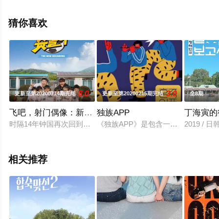
（更新至14集完结），手机免费观看高清无删减完整版综
艺节目就上星辰电影网，更多剧情信息可移步至豆瓣综
猜你喜欢
艺、电视猫或剧情网等平台了解。
8.0
3.0
更新至第20200714期完结
更新至第20200215期完结
全8期
飞吧，射门偶像：新Begining
独族APP
丁海寅的
时隔14年钟国再次回到射门偶像啦！准备帅气登场的足球教练李
《独族APP》是包含一个人能做的所
2019 / 
相关推荐