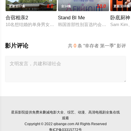
8.0
10.0
更新至07集
全14集
更新至06集
合宿相亲2
Stand BI Me
卧底厨神
10名想结婚的单身男女和10名他们的母亲一起合住了6天5夜，为
韩国首部性别盲选约会真人秀，展现多
Sam 
影片评论
共
0
条 “幸存者 第一季” 影评
星辰影院
提供免费未删减电影大全、综艺、动漫、高清电视剧全集在线
观看
Copyright © 2022 qibange.com All Rights Reserved
鲁ICP备03315772号