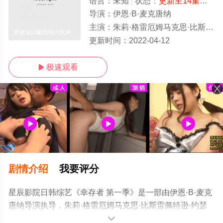
语言：
未知
状态：
更新至14集完结
-
导演：
伊恩·B·麦克唐纳
主演：
朱莉·格雷厄姆马克思·比斯雷佩特逊·约瑟夫
更新至14集完结/大结局
更新时间：
2022-04-12
极速观看

剧情介绍
我要评分
星辰影院日韩综艺《幸存者 第一季》是一部由伊恩·B·麦克
唐纳导演执导，朱莉·格雷厄姆马克思·比斯雷佩特逊·约瑟
夫等明星演员精彩演绎的英国综艺，大结局剧情已揭晓
