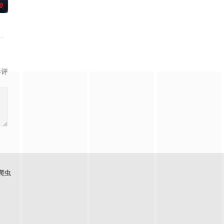
0
究竟谁能
VENTEEN 等
 나라로! 생소한 나라 출신의 대한외국인이 설계한 가이드북만 믿
定MC，由“恋爱高手”主持团亲自接触濒临分手的情侣，代替他们进行协商并做
影评
爬虫