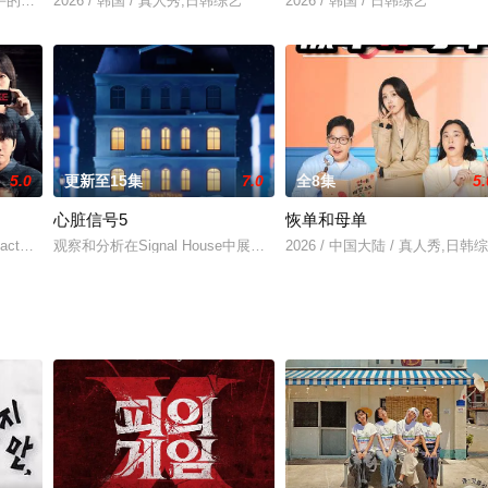
手的声音到唱法都可以完美消化的“模唱能力者”之间的歌曲对决的新概念音乐节
2026 / 韩国 / 真人秀,日韩综艺
2026 / 韩国 / 日韩综艺
5.0
更新至15集
7.0
全8集
5.
心脏信号5
恢单和母单
ng on Fact》是一场新闻游戏真人秀，假新闻充斥时代的8名出演者在与外界隔绝
观察和分析在Signal House中展开的青春男女恋爱，推理最终情侣
2026 / 中国大陆 / 真人秀,日韩