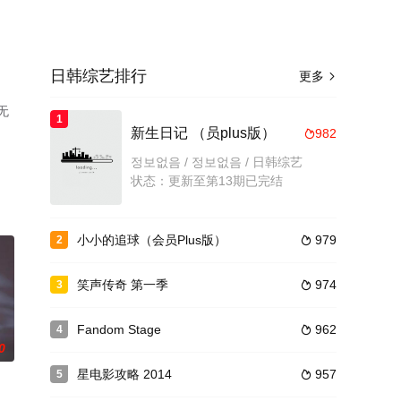
日韩综艺排行
更多

无
1
新生日记 （员plus版）
982

정보없음 / 정보없음 / 日韩综艺
状态：更新至第13期已完结
小小的追球（会员Plus版）
979
2

笑声传奇 第一季
974
3

Fandom Stage
962
4

0
星电影攻略 2014
957
5
