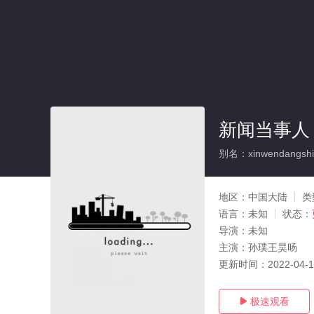
新闻当事人 2
别名：xinwendangshi
地区：
中国大陆
类
语言：
未知
状态：
导演：
未知
主演：
孙璞王昊旸
更新时间：
2022-04-
极速观看
