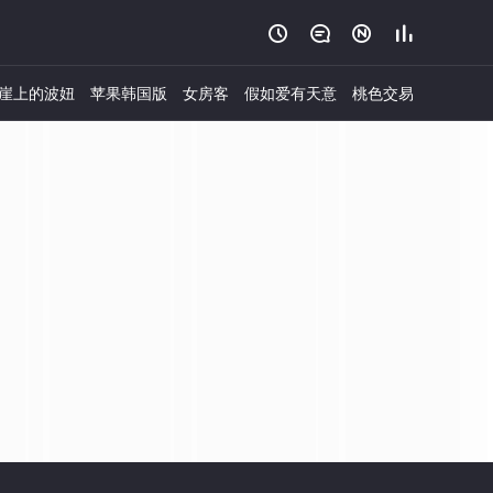




崖上的波妞
苹果韩国版
女房客
假如爱有天意
桃色交易