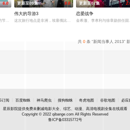
6.0
更新至09集
9.0
更新至07集
2.
伟大的导游3
恋爱战争
容破天荒集结，同场大玩推理游戏！面对真真假假的线索和无处不在的心理博弈，
据悉，GOD、BigBang、SHINee、EXO、TWICE、MONSTA X 和 SE
这次旅行地点是非洲，埃塞俄比亚 여행지로 생각해본 적도 없는 미지의
金希澈、李孝利与徐章勋担任固
共
0
条 “新闻当事人 2013” 
S订阅
百度蜘蛛
神马爬虫
搜狗蜘蛛
奇虎地图
谷歌地图
必应
星辰影院
提供免费未删减电影大全、综艺、动漫、高清电视剧全集在线观看
Copyright © 2022 qibange.com All Rights Reserved
鲁ICP备03315772号