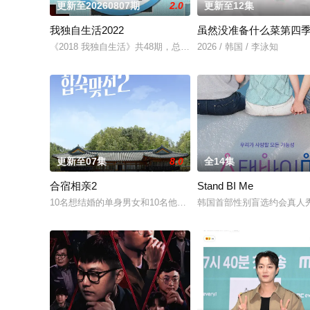
更新至20260807期
2.0
更新至12集
我独自生活2022
虽然没准备什么菜第四
《2018 我独自生活》共48期，总期数为EP.227(2018年1月5日) ~ EP
2026 / 韩国 / 李泳知
更新至07集
8.0
全14集
合宿相亲2
Stand BI Me
10名想结婚的单身男女和10名他们的母亲一起合住了6天5夜，为
韩国首部性别盲选约会真人