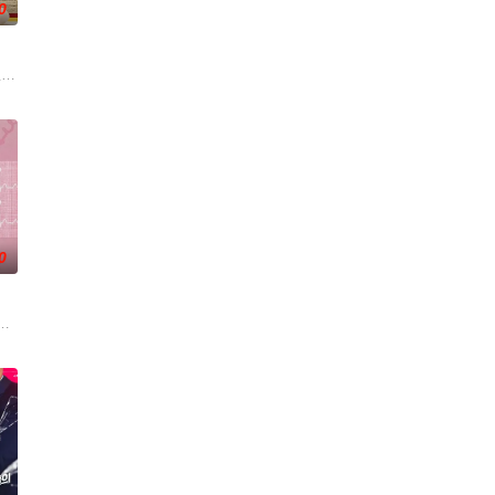
0
生综艺
0
情敌。 今天爱男人明天爱女人，今天是情敌明天
受瞩目的主厨，却多年未回到第一线当台前厨。为了证明实力不减，他们将前往启
亲，从第一次见面开始，脑停止的情况就接连不断。在如此异想天开的情境中，