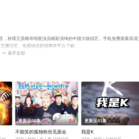
演执导，孙璞王昊旸等明星演员精彩演绎的中国大陆综艺，手机免费观看高清
至豆瓣综艺、电视猫或剧情网等平台了解。
展开全部

5.0
更新至08集
3.0
更新至01集
5.
不能笑的孤独粉丝见面会
我是K