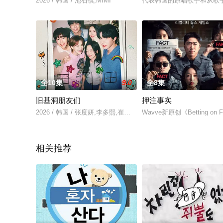
2026 / 韩国 / 池石镇,MIMI
代表韩国的原唱歌手和从歌
全10集
9.0
全8集
旧基洞朋友们
押注事实
2026 / 韩国 / 张度妍,李多熙,崔丹尼尔,张根硕,安宰贤
Wavve新原创《Betti
相关推荐