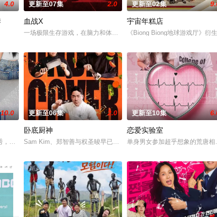
4.0
更新至07集
2.0
更新至02集
9.
季
血战X
宇宙年糕店
.274(2018年12月28日)
一场极限生存游戏，在脑力和体力最强的玩家之间回归团战
《Biong Biong地球游戏厅》衍
10.0
更新至06集
2.0
更新至10集
6.
卧底厨神
恋爱实验室
了“结婚”的一个目标而奔跑。
秀，展现多样爱情的可能性。 他爱她，他爱他，她爱她。 是兄弟，是姐妹，是
Sam Kim、郑智善与权圣晙早已在韩国料理界闯出名号，成为备
单身男女参加超乎想象的荒唐相