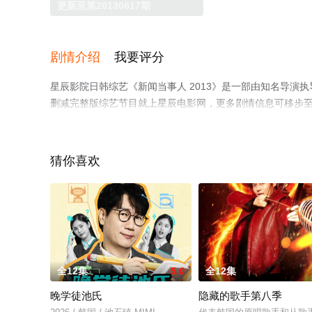
更新至第20130817期
剧情介绍
我要评分
星辰影院日韩综艺《新闻当事人 2013》是一部由知名导
删减完整版综艺节目就上星辰电影网，更多剧情信息可移步
猜你喜欢
全12集
5.0
全12集
晚学徒池氏
隐藏的歌手第八季