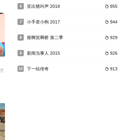
目。
笑出猪叫声 2018
955
6

小手牵小狗 2017
944
7

摇啊笑啊桥 第二季
929
8

0
新闻当事人 2015
926
9

下一站传奇
913
10

的空间里为了获得最终的冠军，展
的真人秀开启了第五季。
综艺