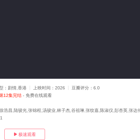
型：
剧情,香港
上映时间：
2026
豆瓣评分：
6.0
第12集完结
- 免费在线观看
徐浩昌,陆骏光,张锦程,汤骏业,林子杰,谷祖琳,张纹嘉,陈淑仪,彭杏英,张达伦
11
极速观看
