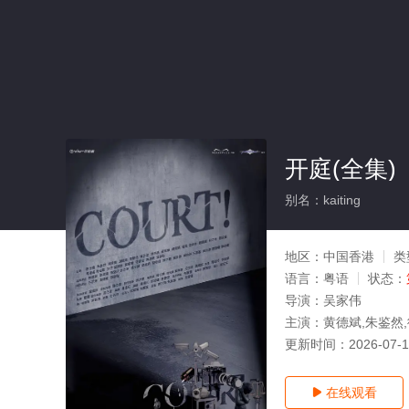
开庭(全集)
别名：kaiting
地区：
中国香港
类
语言：
粤语
状态：
导演：
吴家伟
主演：
黄德斌,朱鉴然,
更新时间：
2026-07-
在线观看
