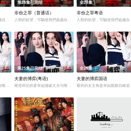
10.0
第25集已完结
3.0
全25集
3.
非份之罪（普通话）
非份之罪粤语
愛．回家之開心速遞》，「過往的處境劇都是以家庭為主，今次當然不例外啦。
越自我，然而，當欲望失控，過份貪圖金錢與權勢、追求不屬於自己的愛，非份
人類的欲望，可驅使我們超越自我，然而，當欲望失控，過份貪圖金
人類的欲望，可驅使我們超越自
9.0
第25集已完结
10.0
全25集
2.
夫妻的博弈(粤语)
夫妻的博弈国语
圖金錢與權勢、追求不屬於自己的愛，非份之想被無限放大，一不經意，便陷入
与唯一闺蜜的奸情，更遭遇车祸被撞身亡，惊然醒来方知坎坷人生竟是一场预知
罹患癌症的姜幸如撞破丈夫与唯一闺蜜的奸情，更遭遇车祸被撞身亡
罹癌的女主角姜幸如親眼目睹老