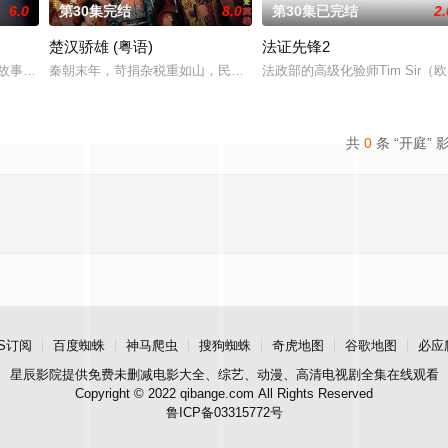
6.0
第30集完结
8.0
第30集已完结
2.
楚汉骄雄 (粤语)
法证先锋2
兩人狠下毒手。坎坷的她竟然「死而復生」，奇迹地回到五年前⋯獲得「重生」
單元故事組成，描繪基於不同觀點角度、難以致信的巧合或為了維護更公平的法
秦朝末年，苛捐杂税重如山，民不聊生。富家千金吕雉（张可颐 饰
法政部的高级化验师Tim Si
共
0
条 “开庭” 
S订阅
百度蜘蛛
神马爬虫
搜狗蜘蛛
奇虎地图
谷歌地图
必应
星辰影院
提供免费未删减电影大全、综艺、动漫、高清电视剧全集在线观看
Copyright © 2022 qibange.com All Rights Reserved
鲁ICP备03315772号