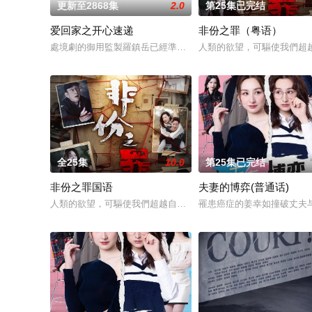
更新至2868集
2.0
第25集已完结
爱回家之开心速递
非份之罪（粤语）
處境劇的御用監製羅鎮岳已經準備開拍新一套處境劇，暫定叫《
人類的欲望，可驅使我們超
全25集
10.0
第25集已完结
非份之罪国语
夫妻的博弈(普通话)
人類的欲望，可驅使我們超越自我，然而，當欲望失控，過份貪
罹患癌症的姜幸如撞破丈夫