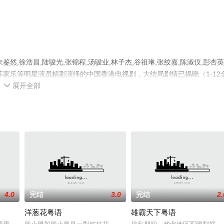
,徐浩昌,陆骏光,张锦程,汤骏业,林子杰,谷祖琳,张纹嘉,陈淑仪,彭杏英
灏,苏家乐等明星演员精彩演绎的中国香港电视剧，大结局剧情已揭晓（1-12
展开全部
电影网，热播电视剧提前免费观看，更多剧情信息可移步至豆瓣电视剧、

4.0
完结
3.0
完结
2.
洋葱花粤语
雄霸天下粤语