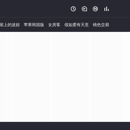




崖上的波妞
苹果韩国版
女房客
假如爱有天意
桃色交易