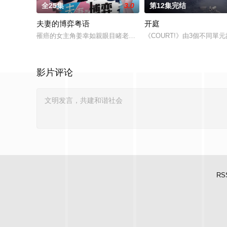
全25集
3.0
第12集完结
夫妻的博弈粤语
开庭
罹癌的女主角姜幸如親眼目睹老公和她唯一的閨蜜的姦情，慘遭
《COURT!》由3個不同
影片评论
RS