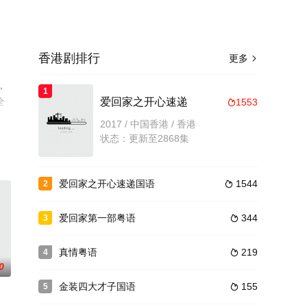
香港剧排行
更多

,
1
全
爱回家之开心速递
1553

电视
2017 / 中国香港 / 香港
状态：更新至2868集
爱回家之开心速递国语
1544
2

爱回家第一部粤语
344
3

真情粤语
219
4

0
金装四大才子国语
155
5
