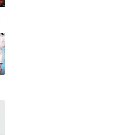
0
而故事除了家庭
之想被無限放大，一不經意，便陷入道德矛盾的深淵
錢與權勢、追求不屬於自己的愛，非份之想被無限放大，一不經意，便陷入道德
我，然而，當欲望失控，過份貪圖金錢與權勢、追求不屬於自己的愛，非份之
0
道德矛盾的深淵
梦。姜幸如借此机会取得先机，决心觉醒、改写命运
，惊然醒来方知坎坷人生竟是一场预知梦。姜幸如借此机会取得先机，决心觉醒
公和她唯一的閨蜜的姦情，慘遭兩人狠下毒手。坎坷的她竟然「死而復生」，