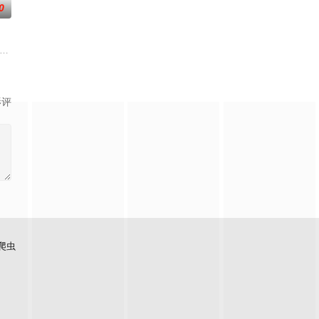
0
的幸如決定為自
律原則，都影響著所有案件在法庭上的細節，令最
）虽为女儿身，却胸怀大志，女扮男装外出寻找有志之士。她发现了时任泗水亭
r（欧阳震华 饰）学识广博，有赖于他高超的物证检验手法，屡破奇案。手下兼好友
影评
爬虫