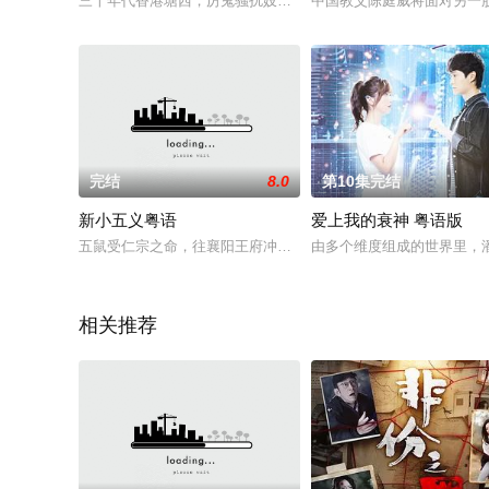
三十年代香港塘西，厉鬼骚扰妓院欢得楼，唐家少爷展鹏（林文
中国教父陈庭威将面对另一
完结
8.0
第10集完结
新小五义粤语
爱上我的衰神 粤语版
五鼠受仁宗之命，往襄阳王府冲霄楼盗取勾结外族之盟约开始。“
由多个维度组成的世界里，
相关推荐