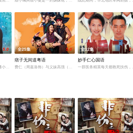
龙饰）和丫鬟如珠（文颂娴饰）被厉鬼冷翠（陈炜饰）杀死，两人在灵界发生一
股黑帮势力徐少强的挑战。王薇的出现，使两人的恩怨更趋白热化，掀起江湖上
殷小珮與殷小曼是一對姊妹花，小珮崇拜事業有成的彭禮文律師，小
战乱期间，华北地区军阀割据，
5.0
全25集
5.0
全32集
7.
痞子无间道粤语
妙手仁心国语
五鼠”之一白玉堂心高气傲，独闯冲霄楼，但遭乱箭射死，并被襄阳王将其尸体
潘小渝（陈嘉慧 饰）于第一维度「人间」死后，进入第二维度，后来加入人生
费仁（周嘉洛饰）与义妹高强（王灏儿饰）为工钱当上鲁仁县衙门捕
一群医务精英每天都救死扶伤，