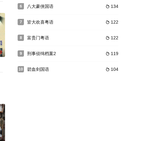
系列遭遇。与此
无休止的腥风血雨。本剧不惜斥巨资赴广州拍摄外景
曼則鍾情彭律師的助養兒子，大學生李自強。彭律師雖名成利就，卻有一段隱秘
官府暴敛横征，盗贼如毛，民不聊生。一对生死兄弟，在混乱的时势中挣扎，
八大豪侠国语
134
6

皆大欢喜粤语
122
7

富贵门粤语
122
8

0
刑事侦缉档案2
119
9

碧血剑国语
104
10

悬于城头示威
管理局成为新手「命运管理员」。小渝要管理的对象
快，新任捕长黄佘（曹永廉饰）派遣费仁深入三不管地带壹将宫城，寻觅失联细
在忙碌的日子里常常有许多事烦扰他们。急症室高级医生黎国柱（林保怡 饰）