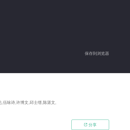
保存到浏览器
,伍咏诗,许博文,邱士缙,陈湛文,
分享
