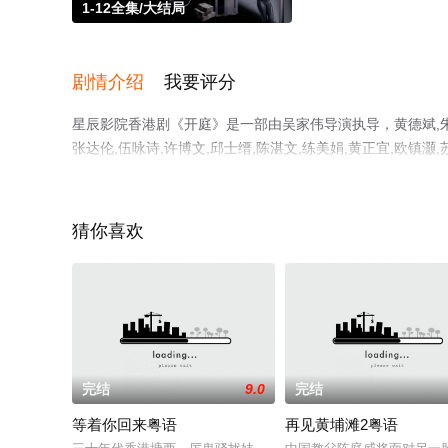
1-12全集/大结局
剧情介绍
我要评分
星辰影院香港剧《开庭》是一部由吴家伟导演执导，黄德斌,朱鉴然
张达伦,伍咏诗,许博文,邱士缙,陈湛文,练美娟,黄正宜,欧镇
集），手机免费观看高清无删减完整版电视剧全集就上星辰
猫或剧情网等平台了解。
猜你喜欢
完结
9.0
完结
等着你回来粤语
再见黄埔滩2粤语