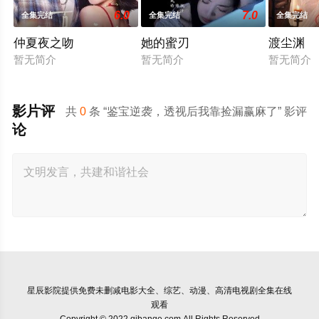
6.0
7.0
全集完结
全集完结
全集完结
仲夏夜之吻
她的蜜刃
渡尘渊
暂无简介
暂无简介
暂无简介
影片评
共
0
条 “鉴宝逆袭，透视后我靠捡漏赢麻了” 影评
论
星辰影院
提供免费未删减电影大全、综艺、动漫、高清电视剧全集在线
观看
Copyright © 2022 qibange.com All Rights Reserved