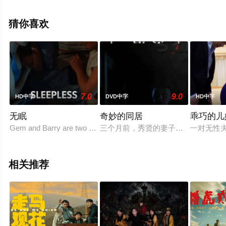
绎的阿根廷电影，手机免费观看高清无删减完整版电影大
全就上星辰电影网，更多剧情信息可移步至豆瓣电影、电
猜你喜欢
视猫或剧情网等平台了解。
7.0
9.0
HD中字
DVD中字
HD中字
无眠
奇妙的同居
乖巧的儿
Gem and Barry are two lonely people who can’t sleep. They spen
三个月前，秀贤的妻子被强奸犯残害后
一对无性
相关推荐