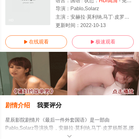
语言：
国语
状态：
HD/高清
- 免费在线观看
导演：
Pablo,Solarz
主演：
安赫拉·莫利纳,马丁·皮罗杨斯基,娜塔丽娅·沃拜克,欧嘉·博拉茨,Jan,Mayzel
HD
更新时间：
2022-10-13
在线观看
极速观看


剧情介绍
我要评分
星辰影院剧情片《最后一件外套国语》是一部由
Pablo,Solarz导演执导，安赫拉·莫利纳,马丁·皮罗杨斯基,娜
塔丽娅·沃拜克,欧嘉·博拉茨,Jan,Mayzel等明星演员精彩演
