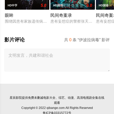
5.0
6.0
HD中字
HD国语
HD国语
眼眸
民间奇案录
民间奇案
围绕因患有家族遗传病而导致视力逐渐丧失的摄影师瑞真展开。
患有妄想症的警察张天盛遇上一起离奇
患有妄想
影片评论
共
0
条 “伊波拉病毒” 影评
星辰影院
提供免费未删减电影大全、综艺、动漫、高清电视剧全集在线
观看
Copyright © 2022 qibange.com All Rights Reserved
鲁ICP备03315772号