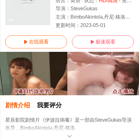
语言：
英语
状态：
HD/高清
- 免费在线观看
导演：
SteveGukas
主演：
BimboAkintola,丹尼·格洛弗,SomkeleIdhalama,SeunKentebe,阿拉斯塔尔·麦肯泽,SolaO
HD
更新时间：
2023-05-01
在线观看
极速观看


剧情介绍
我要评分
星辰影院剧情片《伊波拉病毒》是一部由SteveGukas导演
执导，BimboAkintola,丹尼·格洛
弗,SomkeleIdhalama,SeunKentebe,阿拉斯塔尔·麦肯
