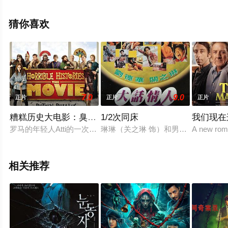
泽,SolaOyebade等明星演员精彩演绎的尼日利亚电影，手
机免费观看高清无删减完整版电影大全就上星辰电影网，
猜你喜欢
更多剧情信息可移步至豆瓣电影、电视猫或剧情网等平台
了解。
7.0
9.0
正片
正片
正片
糟糕历史大电影：臭屁的罗马人
1/2次同床
我们现在
罗马的年轻人Atti的一次小聪明惹恼了皇帝Nero，因此被迫加
琳琳（关之琳 饰）和男友麦克（陶大
A new roman
相关推荐