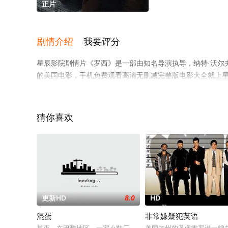
正片
剧情介绍
我要评分
星辰影院剧情片《罗西》是一部由知名导演执导，纳特·沃尔夫,
的美国电影，手机免费观看高清无删减完整版电影大全就上
猜你喜欢
更新HD
8.0
HD
混蛋
非常嫌疑犯英语