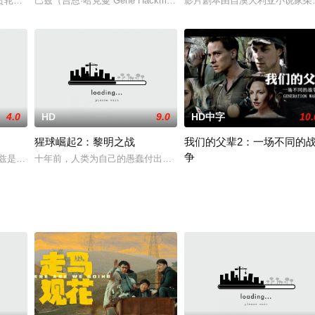
dra恳求自己的哥哥，在印度洋阿联酋附近开大型油轮的船长Marco为了她回到
轮爆炸，死亡27人，9000万美元失踪。事故发生以后，联邦调查局探员白
巴兹（吉恩·哈克曼 Gene Hackman 饰）、克莱顿（詹姆斯·弗朗西斯 Ja
影片剧本由自澳大利亚小说家茱莉亚
4.0
HD
9.0
HD中字
10.
猩球崛起2：黎明之战
我们的父辈2：一场不同的
争
 遂派亲弟宋贤王往杨家说亲. 贤王与八姐曾有一面之缘, 互相吸引. 八姐心
维兹是本片主演马丁·辛的大儿子，这是这对父子在影视剧里的第七次合作。
十年前，人类为自己的愚蠢付出惨痛代价，凶险致命的猿流感病毒蔓延全
讲述深陷战争泥潭的德国无法对