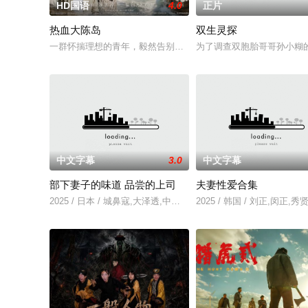
HD国语
4.0
正片
热血大陈岛
双生灵探
一群怀揣理想的青年，毅然告别亲人、远离故土，登上了荒芜破败
为了调查双胞胎哥哥孙小糊
中文字幕
3.0
中文字幕
部下妻子的味道 品尝的上司
夫妻性爱合集
2025 / 日本 / 城鼻寇,大泽透,中山健二
2025 / 韩国 / 刘正,闵正