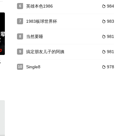
基奇在医院等待昏迷不醒的幸存者；海关特派员大
mes Franciscus 饰）和吉姆（理查德·克里纳
;丽（Julia Leigh）创作，同时这也是她的导演处女作。这部作品入围了
英雄本色1986
984
6

1983板球世界杯
983
7

当然要睡
981
8

0
搞定朋友儿子的阿姨
981
9

战
Single8
978
10

球，世界毁灭殆尽。而在毗邻旧金山的原始丛林，凯撒（安迪·瑟金斯 Andy 
形势做出任何改变，旷日持久的战争消磨着每个人的意志，威尔汉姆和弗雷德