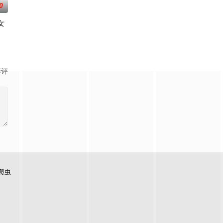
0
女
叔助力。团队
志刚凭现场足迹与痕迹精准锁凶，追凶途中接连牵
影评
爬虫