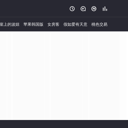




崖上的波妞
苹果韩国版
女房客
假如爱有天意
桃色交易