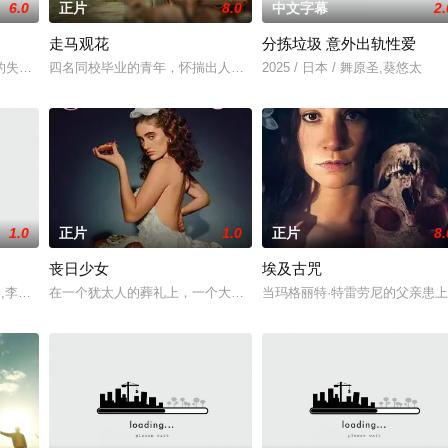
6.0
正片
8.0
中文字幕
2.
走马观花
分拣垃圾 意外出轨性爱
的大陈岛。在极端艰苦的环境中，以“有一百个困难就解决一百个困难”的闯劲
的失踪，孙小涂参加了警队的招新考试，却在考试现场卷入警察局长遇刺事件，
四名同校毕业的青年，怀揣出人头地的梦想，却在大都市屡屡碰壁。
2025 / 日本 / 舞原圣,葵悠太
1.0
正片
1.0
正片
8.
丧日少女
埃及古咒
,秀贤,李恩美,韩石峰,闵道允,尚斗,尹江善
在一个犹太人的葬礼上，一个大学生和她的父母偶遇了她的甜心老爹
当玛格丽特·特雷劳尼的父亲患