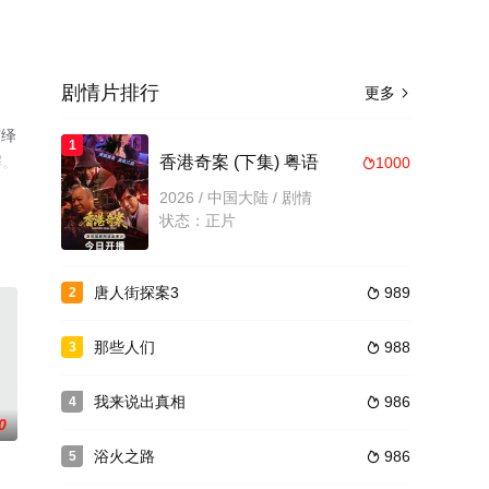
剧情片排行
更多

演绎
1
解。
香港奇案 (下集) 粤语
1000

2026 / 中国大陆 / 剧情
状态：正片
唐人街探案3
989
2

那些人们
988
3

我来说出真相
986
4

0
浴火之路
986
5
