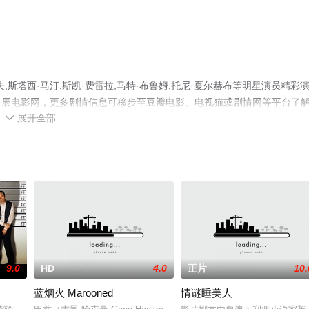
斯塔西·马汀,斯凯·费雷拉,马特·布鲁姆,托尼·夏尔赫布等明星演员精彩
星辰电影网，更多剧情信息可移步至豆瓣电影、电视猫或剧情网等平台了
展开全部

9.0
HD
4.0
正片
10.
蓝烟火 Marooned
情谜睡美人