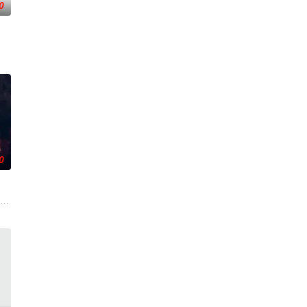
0
，开启了劈荆
幸好有一直以灵魂形态存在的哥哥相助才脱险。而局
经历荒唐的创业求职后，几人一路逃离至乡村。沿途，海归杨教授的扶贫执念与
0
。
上了一种神秘的超自然疾病时，她和一位意志坚定的律师必须揭开一个笼罩在黑