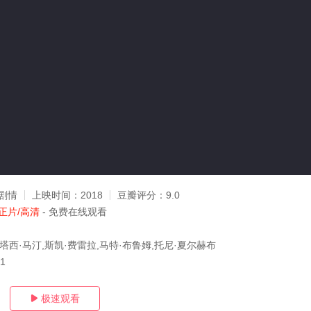
剧情
上映时间：
2018
豆瓣评分：
9.0
正片/高清
- 免费在线观看
塔西·马汀,斯凯·费雷拉,马特·布鲁姆,托尼·夏尔赫布
11
极速观看
