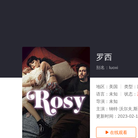
罗西
别名：luoxi
地区：
美国
类型：
语言：
未知
状态：
导演：
未知
主演：
纳特·沃尔夫,斯
更新时间：
2023-02-
在线观看
