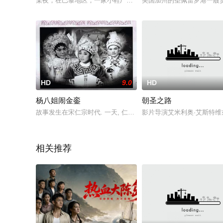
某夜，在巴黎地区，一家小鞋厂的老板Jacques跳出窗外。San
美国加州的圣佩雷罗港一艘货
HD
9.0
HD
杨八姐闹金銮
朝圣之路
故事发生在宋仁宗时代. 一天, 仁宗狩猎遇见八姐, 并深深爱上她,
影片导演艾米利奥·艾斯特
相关推荐