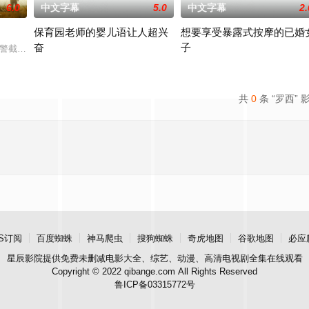
6.0
中文字幕
5.0
中文字幕
2.
保育园老师的婴儿语让人超兴
想要享受暴露式按摩的已婚
奋
子
红透半边天”团队。然而团队在发展过程中遭遇了诸多矛盾与分歧，幸得神秘大
假交警截停铜矿押运车，炸药破箱、两命陨灭，悍匪携枪遁入茫茫戈壁。刑警杨
2025 / 日本 / 白木由子
2025 / 日本 / 竹内夏希
共
0
条 “罗西” 
S订阅
百度蜘蛛
神马爬虫
搜狗蜘蛛
奇虎地图
谷歌地图
必应
星辰影院
提供免费未删减电影大全、综艺、动漫、高清电视剧全集在线观看
Copyright © 2022 qibange.com All Rights Reserved
鲁ICP备03315772号