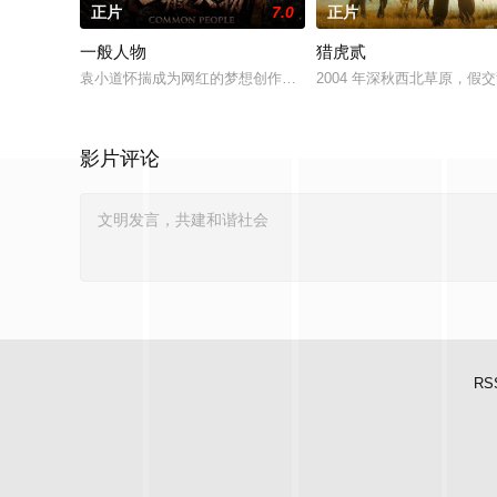
正片
7.0
正片
一般人物
猎虎贰
袁小道怀揣成为网红的梦想创作短视频，并与周小乙等人组建了“
2004 年深秋西北草原，
影片评论
RS