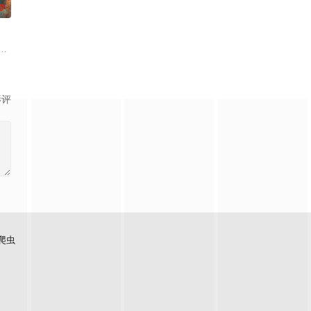
0
张的战
当与文化使命，其在于颂扬一种在绝境中不灭的信念
女儿。原本敲定的赎人交易骤然破裂，局势彻底滑向失控。绝境之下，代号索瓦
里，德怀特·D·艾森豪威尔将军和詹姆斯·斯塔格上尉面临着一个两难的选择—
影评
爬虫