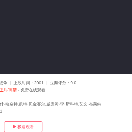
战争
上映时间：
2001
豆瓣评分：
9.0
正片/高清
- 免费在线观看
什·哈奈特,凯特·贝金赛尔,威廉姆·李·斯科特,艾文·布莱纳
11
极速观看
