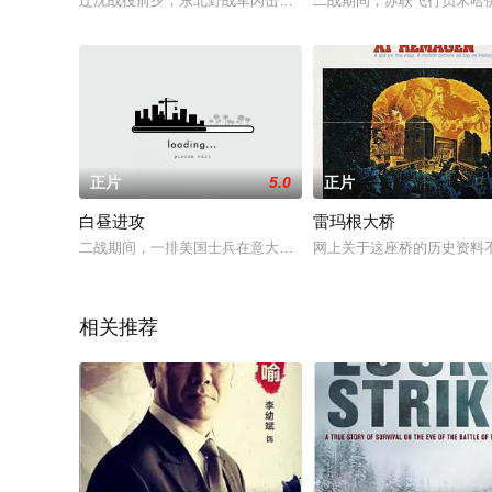
辽沈战役前夕，东北野战军闪击锦州外围县城，将锦州包围。代号
二战期间，苏联飞行员米哈
正片
5.0
正片
白昼进攻
雷玛根大桥
二战期间，一排美国士兵在意大利乡村跋涉，寻找他们奉命炸毁
网上关于这座桥的历史资料
相关推荐