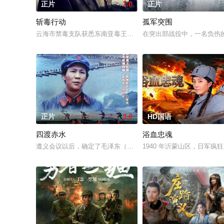
正片
7.0
正片
斩毒行动
孤军突围
云海市禁毒支队获悉东南亚毒王廖爷将携600余公斤毒品来云交易
在突出部战役中，一名负伤
正片
3.0
HD国语
四渡赤水
浴血忠魂
遵义会议以后，确定了毛泽东（古月 饰）在红军中的领导地位。1
1940 年沂蒙山区，日军