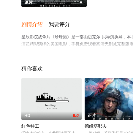
正片
剧情介绍
我要评分
星辰影院战争片《珍珠港》是一部由迈克尔·贝导演执导，本·阿弗
演员精彩演绎的美国电影，手机免费观看高清无删减完整版
等平台了解。
猜你喜欢
HD
6.0
正片
红色特工
德维塔耶夫