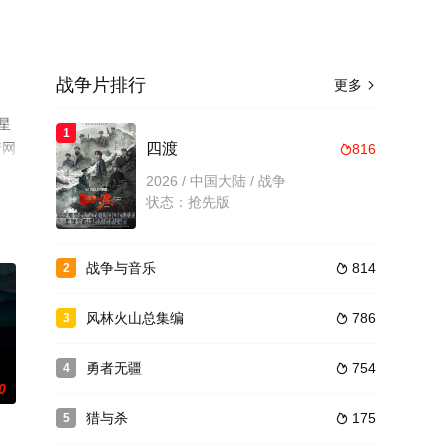
战争片排行
更多

星
1
情网
四渡
816

2026 / 中国大陆 / 战争
状态：抢先版
战争与音乐
814
2

风林火山总集编
786
3

勇者无疆
754
4

0
猎与杀
175
5
