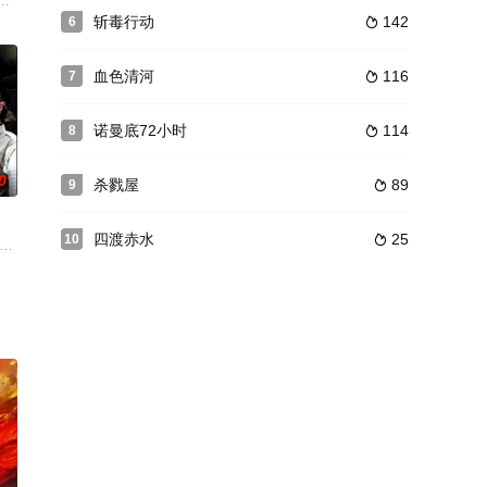
局周应群、国
后被德军带到了乌瑟多姆岛的集中营。由于缺乏劳动
曾获坎城影展评审团大奖及高等技术委员会奖。
位有着深厚武学功底的中医医师乐善好施、一腔热血，在人生历经曲折后铲奸
斩毒行动
142
6

血色清河
116
7

诺曼底72小时
114
8

0
杀戮屋
89
9

四渡赤水
25
10

桥大多也是寥寥几句带过——可是，希特勒曾说过这
故事。
民党军残部逃至广西柳州，为了掩护他逃向台湾的阴谋，他佯装驻扎柳州与解放军