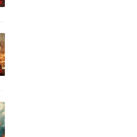
0
廖爷灭口，
无线电，努力躲避被俘并设法与部队取得联系以求生
泽东（刘烨 饰）的带领下，红军一渡赤水时形势所迫、实属无奈；二渡赤水出
年中央苏区第五次反围剿失败，红六军团奉命西征，进入贵州石阡，一场战役后，
0
后有敌人
命、舍子护兵，用生命守护伤员。行踪暴露后，全
侦察兵，本应转移的志愿军某连队紧急逆向进入敌占区穿插12小时，与强敌血
活，彻底改变了他们的命运。他们各自奔赴前线，将家中最珍贵的东西留在身