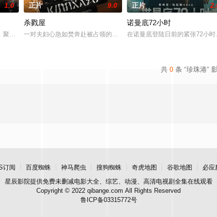
1.0
正片
9.0
正片
2.
杀戮屋
诺曼底72小时
斗者”罗盛教的真实事迹改编。参与抗美援朝战争的罗盛教是侦察连的一位文书，紧
，聚焦楚国名将庄蹻的传奇人生，展现了一位英雄在乱世中的艰难抉择、家国担
一对夫妇心急如焚奔赴被占领的边境领土，拼尽全力营救遭到绑架的
在诺曼底登陆日前的紧张72小时
共
0
条 “珍珠港” 
S订阅
百度蜘蛛
神马爬虫
搜狗蜘蛛
奇虎地图
谷歌地图
必应
星辰影院
提供免费未删减电影大全、综艺、动漫、高清电视剧全集在线观看
Copyright © 2022 qibange.com All Rights Reserved
鲁ICP备03315772号