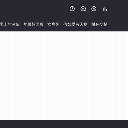




崖上的波妞
苹果韩国版
女房客
假如爱有天意
桃色交易