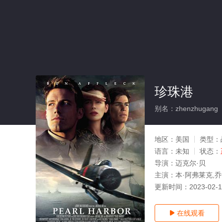
珍珠港
别名：zhenzhugang
地区：
美国
类型：
语言：
未知
状态：
导演：
迈克尔·贝
主演：
本·阿弗莱克,乔
更新时间：
2023-02-
在线观看
