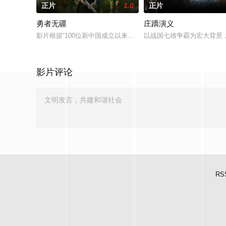
正片
1.0
正片
勇者无疆
庄蹻演义
影片根据“100位新中国成立以来感动中国人物”之一，“最美奋
以战国七雄争霸为宏大背景
影片评论
RS