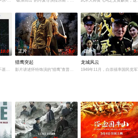
为“青蛇”的情报员被捕，身负重任的保密局科长林希受命前往锦州，会同党通
伊尔·德维塔耶夫在一次任务中被德军俘虏。在战俘营他试图逃跑但没有成功，
“破浪而出"的丹麦导演拉尔斯．冯．特里厄扬名国际影坛的代表作，
武术大师黄飞鸿之父黄麒英，这
10.0
正片
5.0
正片
5.
猎鹰突起
龙城风云
的桥梁，途中遭遇危险和破坏。
不甚详尽，关于影片的介绍更是简单的可怜，在看过的一些历史记录片中对这座
影片讲述怀特饰演的“猎鹰”查普曼，为妹妹报仇，血洗巴西贫民窟的
1949年11月，白崇禧率国