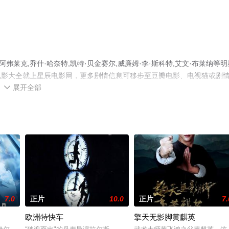
莱克,乔什·哈奈特,凯特·贝金赛尔,威廉姆·李·斯科特,艾文·布莱纳等明
电影大全就上星辰电影网，更多剧情信息可移步至豆瓣电影、电视猫或剧
展开全部

7.0
正片
10.0
正片
7.
欧洲特快车
擎天无影脚黄麒英