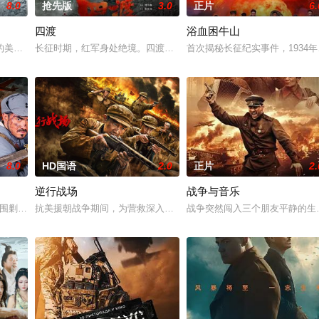
8.0
抢先版
3.0
正片
6.
四渡
浴血困牛山
，火速成立“斩毒行动”专案组，借调警员安迪参战。首轮毒贩阿泰交易败露被
的美军士兵被困在饱受战火摧残的比利时敌后，他凭借机智、训练和一台破损的
长征时期，红军身处绝境。四渡赤水堪称红军的绝地反击之战。在毛
首次揭秘长征纪实事件，1934
8.0
HD国语
2.0
正片
2.
逆行战场
战争与音乐
935年1月，正是南方一年中最湿冷的季节，长途跋涉的红军来到赤水河边。前
疯狂围剿八路军根据地。少女李玉梅与嫂子韩振英冒死救下重伤战士，以乳汁救
抗美援朝战争期间，为营救深入敌后执行侦察任务而被敌军追捕的我军
战争突然闯入三个朋友平静的生