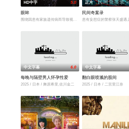
HD中字
5.0
正片
眼眸
民间奇案录
围绕因患有家族遗传病而导致视力逐渐丧失的摄影师瑞真展开。
患有妄想症的警察张天盛遇上
中文字幕
6.0
中文字幕
每晚与隔壁男人怀孕性爱
翻白眼喷溅的股间
2025 / 日本 / 舞原希里,佐川金二
2025 / 日本 / 二宫里江奈