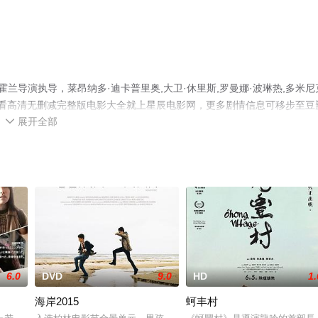
兰导演执导，莱昂纳多·迪卡普里奥,大卫·休里斯,罗曼娜·波琳热,多米尼
观看高清无删减完整版电影大全就上星辰电影网，更多剧情信息可移步至豆
展开全部

6.0
DVD
9.0
HD
1.
海岸2015
蚵丰村