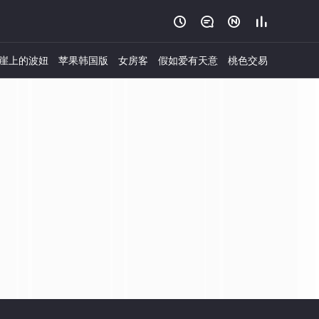




崖上的波妞
苹果韩国版
女房客
假如爱有天意
桃色交易