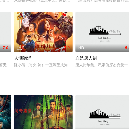
带。少年阿历克斯（盖博•纳文斯 Gabe Nevins 饰）迷恋上了这个公园
た若松プロダクションの黎明期を描いた前作「止められるか、俺たちを」。若
入选柏林电影节全景单元。男孩马丁代替父亲到巴西南部的滨海小镇
《蚵豐村》是導演龍吟的首部長
7.0
正片
7.0
HD
5.
人潮汹涌
血洗唐人街
内容/暂无内容A暂无内容Suspicious暂无内容Employees暂无内容/暂无
陈小萌（肖央 饰）一直渴望成为一名演员，但残酷的现实令他至今
唐人街续集。私家侦探杰克受一
门诊所”就职，一进门就为犯心脏病的哈里可斯的父亲沃尔德成功地做了抢救手术