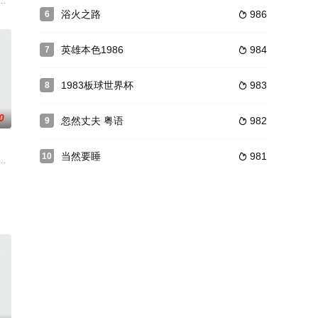
松が愛知・名古屋に作ったミニシアターを舞台とす
处理债务，多年好友托马兹义不容辞的相伴同行，但这趟旅程也让两人的情谊产
片作品，講述濱海漁村的故事，全片以16mm底片拍攝，除了呈現沿海漁塭的
浴火之路
986
6

英雄本色1986
984
7

1983板球世界杯
983
8

0
忽然丈夫 粤语
982
9

当然要睡
981
10

内容员工大赢家
扔在龙套的位置上苦苦挣扎。没钱没工作没恋人没朋友还欠了一大笔钱的陈小萌
位房地产开发商杰克鲍曼的委托，调查他的妻子与饱曼的事业合伙人通奸的事
。沃尔德和