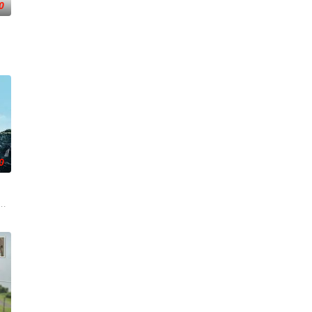
0
真孤身一人踏上
一连串妖异事件，张天盛虽被种种诡怪幻象阻碍，
牵引出“婴胎报仇”，“娘娘索命”等一连串妖异事件，张天盛虽被种种诡怪幻象
0
想要什么，却清楚自己不要什么：父母享受的中产生活、哥哥向往的名校前途