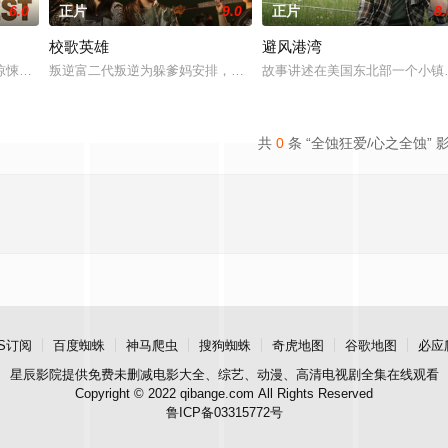
6.0
正片
9.0
正片
8.
校歌英雄
避风港湾
悚片，故事发生在 20 世纪 70 年代第一季度风暴期间，警察霍默、康拉德
叛逆富二代叛逆为躲爹妈安排，偷报音乐专业，开学撩学姐，为校花
故事讲述在美国东北部一个小镇
共
0
条 “全蚀狂爱/心之全蚀” 
S订阅
百度蜘蛛
神马爬虫
搜狗蜘蛛
奇虎地图
谷歌地图
必应
星辰影院
提供免费未删减电影大全、综艺、动漫、高清电视剧全集在线观看
Copyright © 2022 qibange.com All Rights Reserved
鲁ICP备03315772号