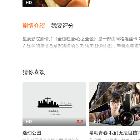
HD
剧情介绍
我要评分
星辰影院剧情片《全蚀狂爱/心之全蚀》是一部由阿格涅丝卡·霍
布隆等明星演员精彩演绎的英国 法国 比利电影，手机免费
电影、电视猫或剧情网等平台了解。
猜你喜欢
HD
2.0
正片
迷幻公园
暴劫青春 我们无法阻挡2