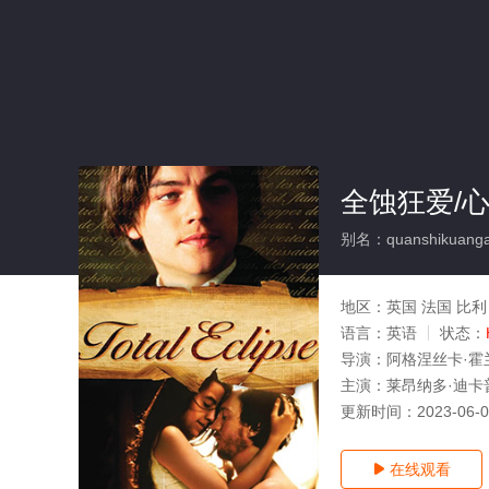
全蚀狂爱/
别名：quanshikuangai
地区：
英国 法国 比利
语言：
英语
状态：
导演：
阿格涅丝卡·霍
主演：
莱昂纳多·迪卡
更新时间：
2023-06-
在线观看
