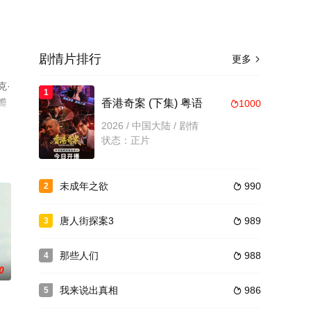
剧情片排行
更多

克·
1
瓣
香港奇案 (下集) 粤语
1000

2026 / 中国大陆 / 剧情
状态：正片
未成年之欲
990
2

唐人街探案3
989
3

那些人们
988
4

0
我来说出真相
986
5
