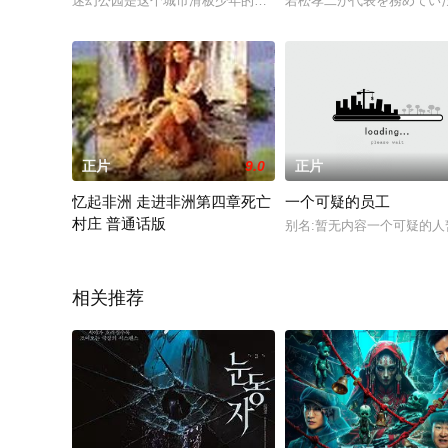
迷幻公园是这个城市滑板少年的聚集之地，当然，这里也是犯罪的多发地
若松孝二が代表を務めてい
正片
9.0
正片
忆起非洲 走进非洲第四章死亡
一个可疑的员工
村庄 普通话版
别名:暂无内容一个可疑的人暂无
哈里可斯和莫里卡·马瑞尼大夫同机到达非洲某地。莫里卡到“可
相关推荐