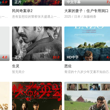
6.0
正片
9.0
中文字幕
7.
民间奇案录2
大家的妻子：住户专用洞口
在面对跨越视力障碍、好不容易成为陶艺家却离奇身亡的双胞胎妹妹瑞音时，瑞
一起离奇的神像杀人事件，勘案过程中，牵引出“婴胎报仇”，“娘娘索命”等
患有妄想症的警察张天盛遇上一起离奇的神像杀人事件，勘案过程中，
2025 / 日本 / 加藤桃香
4.0
正片
10.0
HD中字
4.
生灵
恩佐
暂无简介
青涩的十六岁少年艾素不知自己