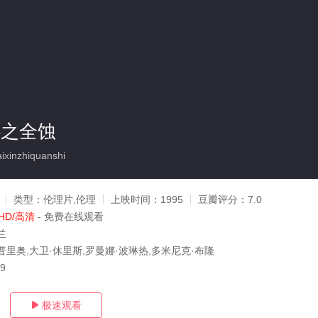
心之全蚀
xinzhiquanshi
类型：
伦理片,伦理
上映时间：
1995
豆瓣评分：
7.0
HD/高清
- 免费在线观看
兰
普里奥,大卫·休里斯,罗曼娜·波琳热,多米尼克·布隆
09
极速观看
