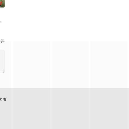
0
和比利被贫民窟里惹是生非的青少年谋杀案所
与校草开战，背后搞小动作坑对手又坑队友；寒门工科妹靠兼职偷师学音乐，一
的农场，一个怀抱音乐理想的男孩，在追求爱情与理想的道路上历经的艰辛。
影评
爬虫