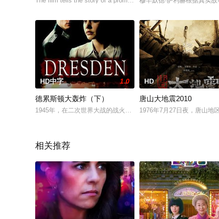
The film tells the story of a promising cello student, who is enjoy
穆罕默德·萨利赫根据真实
HD中字
1.0
HD
德累斯顿大轰炸（下）
唐山大地震2010
1945年，在二次世界大战的战火肆虐中，安娜和罗勃在德勒斯
1976年7月27日夜，唐
相关推荐