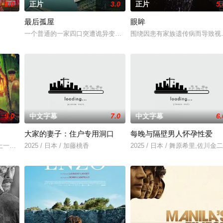
8.0
正片
3.0
正片
5.
最后孤屋
眼眸
和她的儿子伊桑被卷入了著名教授艾伦·杰克逊的危险操纵之中——一个不惜一
一个普通的一家四口突遭诡异变故，被困在自家房屋中超过 1000 
围绕因患有家族遗传病而导致视
9.0
中文字幕
7.0
中文字幕
6.
大家的妻子：住户专用洞口
每晚与隔壁男人怀孕性爱
，牵引出“婴胎报仇”，“娘娘索命”等一连串妖异事件，张天盛虽被种种诡怪
一起离奇的神像杀人事件，勘案过程中，牵引出“婴胎报仇”，“娘娘索命”等
2025 / 日本 / 加藤桃香
2025 / 日本 / 舞原希里,佐川金二