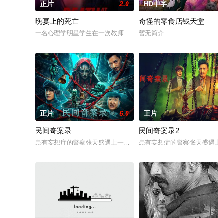
正片
2.0
HD中字
晚宴上的死亡
奇怪的零食店钱天堂
一名心理学明星学生在一次教师派对上死亡后，安德莉亚·吉布斯
暂无简介
正片
6.0
正片
民间奇案录
民间奇案录2
患有妄想症的警察张天盛遇上一起离奇的神像杀人事件，勘案过程中
患有妄想症的警察张天盛遇上