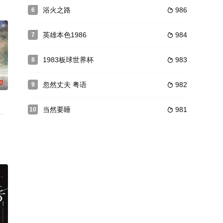
子。穆罕默德·萨利赫和他的母亲住在一起，他的母
于迎来了13岁的月圆之夜。她带着黑猫吉吉（寿美菜子 配音），告别了爸爸（
浴火之路
986
6

英雄本色1986
984
7

1983板球世界杯
983
8

0
忽然丈夫 粤语
982
9

当然要睡
981
10

救助身旁所
强（张国强 饰）和妻子李元妮（徐帆 饰
自己并不满意的生活，于是两个人相约一起徒步等到山顶自杀，在这一路上他们彼此
想着身边有人，通过盗梦酒吧寻找到了盗梦者帮她一探究竟。在寻找真相的过