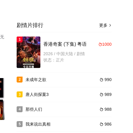
剧情片排行
更多

清无
1
香港奇案 (下集) 粤语
1000

2026 / 中国大陆 / 剧情
状态：正片
未成年之欲
990
2

唐人街探案3
989
3

那些人们
988
4

0
我来说出真相
986
5
