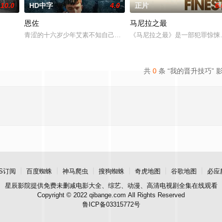
10.0
HD中字
4.0
正片
6.
恩佐
马尼拉之最
青涩的十六岁少年艾素不知自己想要什么，却清楚自己不要什么：父
《马尼拉之最》是一部犯罪惊悚片
共
0
条 “我的晋升技巧” 
S订阅
百度蜘蛛
神马爬虫
搜狗蜘蛛
奇虎地图
谷歌地图
必应
星辰影院
提供免费未删减电影大全、综艺、动漫、高清电视剧全集在线观看
Copyright © 2022 qibange.com All Rights Reserved
鲁ICP备03315772号