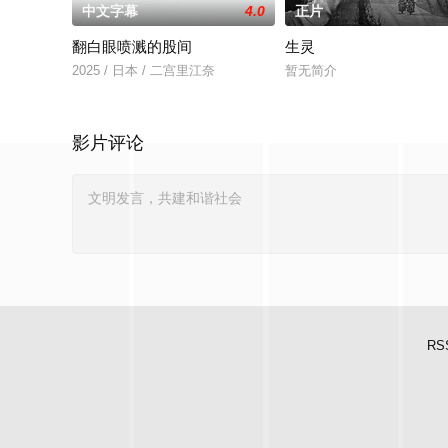
中文字幕
4.0
正片
翻白眼喷溅的股间
生灵
2025 / 日本 / 二宫里江奈
暂无简介
影片评论
RS