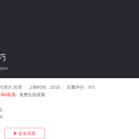
巧
qiao
伦理片,伦理
上映时间：
2016
豆瓣评分：
9.0
HD/高清
- 免费在线观看
경
09
极速观看
