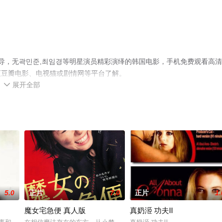
执导，无곽민준,최임경等明星演员精彩演绎的韩国电影，手机免费观看高
至豆瓣电影、电视猫或剧情网等平台了解。
展开全部

5.0
正片
7.0
正片
1.
魔女宅急便 真人版
真奶洍 功夫II