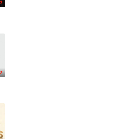
0
切代价掩盖真
天无法出门。在资源消耗殆尽与未知神秘威胁的双重逼迫下，一家人必须想方设法
力逐渐丧失的摄影师瑞真展开。在面对跨越视力障碍、好不容易成为陶艺家却
0
幻象阻碍，
一连串妖异事件，张天盛虽被种种诡怪幻象阻碍，