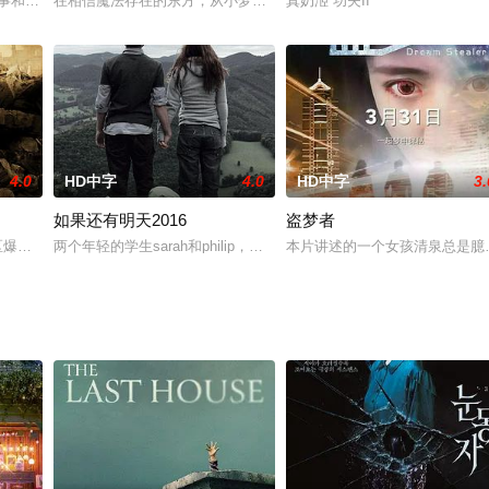
ing
故事和真实人物改编，讲述了主角的戏剧故事，他是一个安静、内向、孤独的孩
在相信魔法存在的东方，从小梦想成为魔女的琪琪（小芝风花 饰）终
真奶洍 功夫II
4.0
HD中字
4.0
HD中字
3.
如果还有明天2016
盗梦者
登相遇。一个是德国医院院长的掌上明珠，在家人以及未婚夫的呵护下成长，有着
山地区爆发7.8级强烈地震，房屋倒塌，灾民无数。面对即将坍塌的危楼，丈夫方大
两个年轻的学生sarah和philip，两个人在网络上结识并且倾诉
本片讲述的一个女孩清泉总是臆