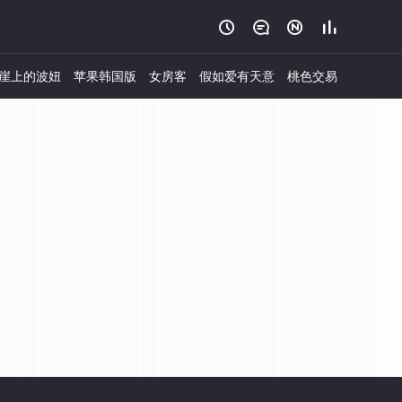




崖上的波妞
苹果韩国版
女房客
假如爱有天意
桃色交易