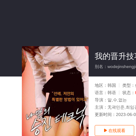
我的晋升技
别名：wodejinshengji
地区：
韩国
类型：
语言：
韩语
状态：
导演：
알,수,없는
主演：
无곽민준,최임
更新时间：
2023-06-
在线观看
