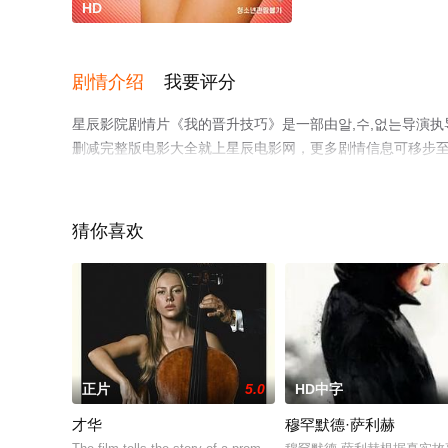
HD
剧情介绍
我要评分
星辰影院剧情片《我的晋升技巧》是一部由알,수,없는导演
删减完整版电影大全就上星辰电影网，更多剧情信息可移步
猜你喜欢
正片
5.0
HD中字
才华
穆罕默德·萨利赫