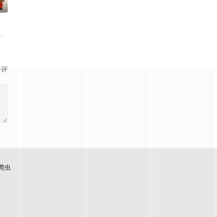
0
母享受的中产生活、哥哥向往的名校前途。砌砖建墙，朴拙的体力劳动，来得实
，故事发生在 20 世纪 70 年代第一季度风暴期间，警察霍默、康拉德和比
影评
爬虫