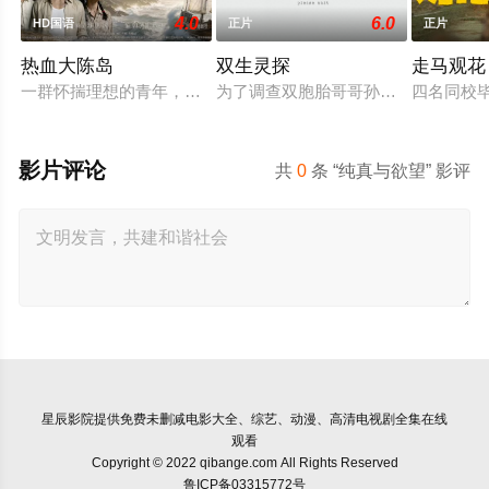
4.0
6.0
HD国语
正片
正片
热血大陈岛
双生灵探
走马观花
一群怀揣理想的青年，毅然告别亲人、远离故土，登上了荒芜破败
为了调查双胞胎哥哥孙小糊的失踪，
四名同校
影片评论
共
0
条 “纯真与欲望” 影评
星辰影院
提供免费未删减电影大全、综艺、动漫、高清电视剧全集在线
观看
Copyright © 2022 qibange.com All Rights Reserved
鲁ICP备03315772号