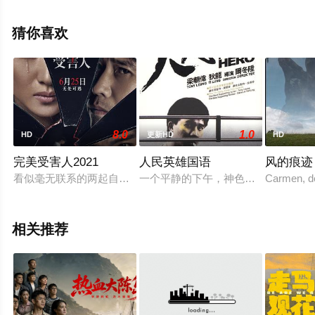
等明星演员精彩演绎的意大利电影，大结局剧情已揭晓（1-
1全集），手机免费观看高清无删减完整版电影大全就上星
猜你喜欢
辰电影网，更多剧情信息可移步至豆瓣电影、电视猫或剧
情网等平台了解。
8.0
1.0
HD
更新HD
HD
完美受害人2021
人民英雄国语
风的痕迹
看似毫无联系的两起自杀案件，却将所有的疑点指向了一位著名
一个平静的下午，神色紧张的青年阿
Carmen, de
相关推荐