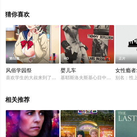
信息可移步至豆瓣电影、电视猫或剧情网等平台了解。
猜你喜欢
1.0
7.0
第02集
HD
正片
风俗学园祭
婴儿车
女性瘾者
喜欢学生的大叔来到了女校学园祭，发现到这裏有着特别的服务..
基耶斯洛夫斯基心目中的十大电影之一。导演
别名：性上
相关推荐