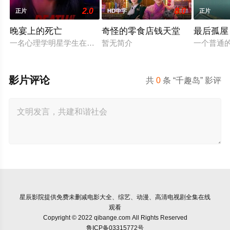
2.0
8.0
正片
HD中字
正片
晚宴上的死亡
奇怪的零食店钱天堂
最后孤屋
一名心理学明星学生在一次教师派对上死亡后，安德莉亚·吉布斯
暂无简介
一个普通
影片评论
共
0
条 “千趣岛” 影评
星辰影院
提供免费未删减电影大全、综艺、动漫、高清电视剧全集在线
观看
Copyright © 2022 qibange.com All Rights Reserved
鲁ICP备03315772号