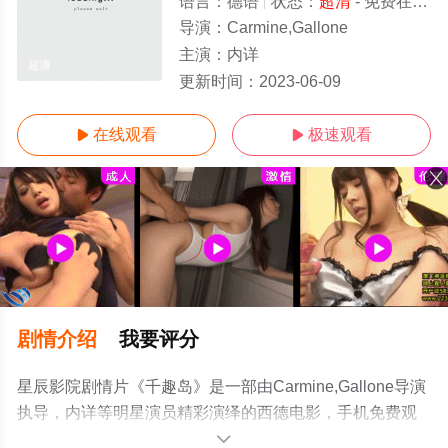
语言：
德语
状态：
超清
- 免费在线观看
导演：
Carmine,Gallone
主演：
内详
超清
更新时间：
2023-06-09
在线观看
极速观看


剧情介绍
我要评分
星辰影院剧情片《千趣岛》是一部由Carmine,Gallone导演
执导，内详等明星演员精彩演绎的西德电影，手机免费观
看高清无删减完整版电影大全就上星辰电影网，更多剧情
