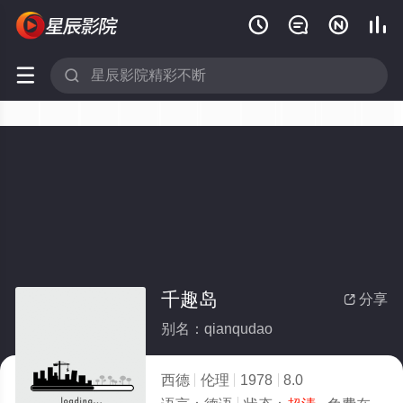






千趣岛
分享

别名：qianqudao
西德
伦理
1978
8.0