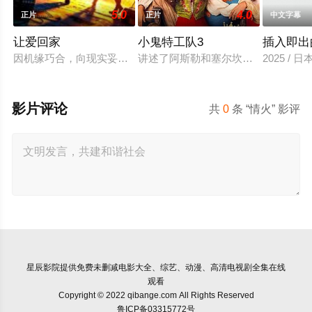
5.0
4.0
正片
正片
中文字幕
让爱回家
小鬼特工队3
插入即出
因机缘巧合，向现实妥协的导演朱达仁萌生拍一部《河南人在北京
讲述了阿斯勒和塞尔坎在休产假期间
2025 / 
影片评论
共
0
条 “情火” 影评
星辰影院
提供免费未删减电影大全、综艺、动漫、高清电视剧全集在线
观看
Copyright © 2022 qibange.com All Rights Reserved
鲁ICP备03315772号