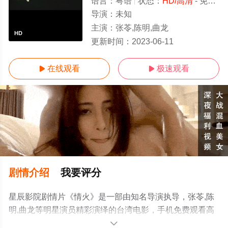
语言：
粤语
状态：
HD/高清
- 免费在线观看
导演：
未知
主演：
张苓,陈明,曲龙
HD
更新时间：
2023-06-11
在线观看
极速观看


剧情介绍
我要评分
星辰影院剧情片《情火》是一部由知名导演执导，张苓,陈
明,曲龙等明星演员精彩演绎的台湾电影，手机免费观看高
清无删减完整版电影大全就上星辰电影网，更多剧情信息
