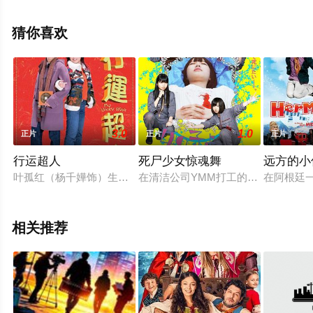
可移步至豆瓣电影、电视猫或剧情网等平台了解。
猜你喜欢
3.0
1.0
正片
正片
正片
行运超人
死尸少女惊魂舞
远方的小
叶孤红（杨千嬅饰）生性开朗乐观，纵使历年来经历了很多倒霉
在清洁公司YMM打工的五个平凡少
在阿根廷
相关推荐