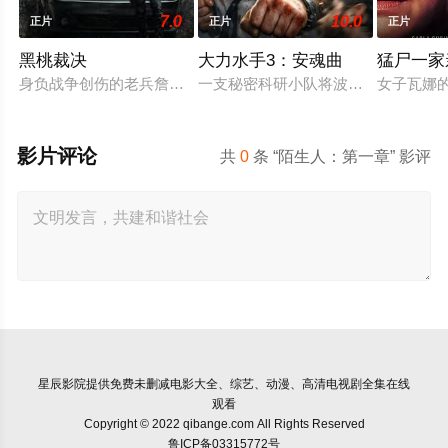
7.0
10.0
正片
正片
正片
黑桃裁决
大力水手3：安魂曲
猛尸一家
身负战争创伤的老兵詹姆斯·毕肖普警探，正努力回归正常生活
一支秘密科研小队将波派囚禁在地下
女子瓦娜
影片评论
共
0
条 “陌生人：第一章” 影评
星辰影院
提供免费未删减电影大全、综艺、动漫、高清电视剧全集在线
观看
Copyright © 2022 qibange.com All Rights Reserved
鲁ICP备03315772号