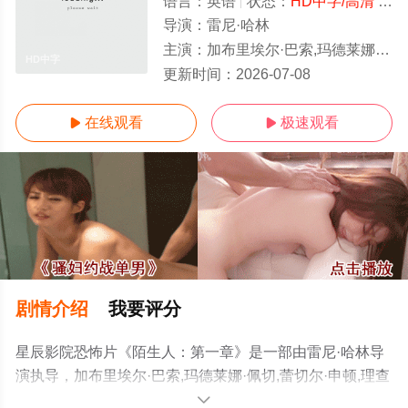
语言：
英语
状态：
HD中字/高清
- 免费在线观看
导演：
雷尼·哈林
主演：
加布里埃尔·巴索,玛德莱娜·佩切,蕾切尔·申顿,理查德·布雷克,埃拉·布鲁科莱里,艾玛·霍瓦特,吴宇卫,弗洛伊·格特瑞兹,瑞贝卡
HD中字
更新时间：
2026-07-08
在线观看
极速观看


剧情介绍
我要评分
星辰影院恐怖片《陌生人：第一章》是一部由雷尼·哈林导
演执导，加布里埃尔·巴索,玛德莱娜·佩切,蕾切尔·申顿,理查
德·布雷克,埃拉·布鲁科莱里,艾玛·霍瓦特,吴宇卫,弗洛伊·格
