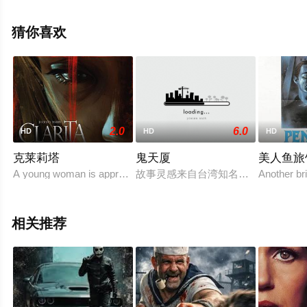
特瑞兹,瑞贝卡·詹士顿,J·R·埃斯波西托,佳尼斯·阿赫恩,弗洛
里安·克莱尔,本·卡特赖特,瑞恩·邦恩,Brian,Law,史蒂威·戴维
猜你喜欢
斯,迈尔斯·叶基尼,Rafaella,Biscay等明星演员精彩演绎的美
国电影，手机免费观看高清无删减完整版电影大全就上星
辰电影网，更多剧情信息可移步至豆瓣电影、电视猫或剧
情网等平台了解。
2.0
6.0
HD
HD
HD
克莱莉塔
鬼天厦
美人鱼旅
A young woman is apprehended and held by police when they sus
故事灵感来自台湾知名的猛鬼大厦之一
Another bri
相关推荐