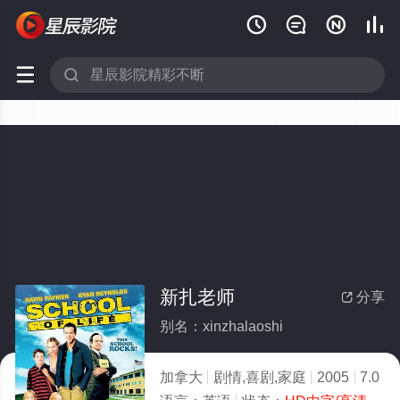






新扎老师
分享

别名：xinzhalaoshi
加拿大
剧情,喜剧,家庭
2005
7.0