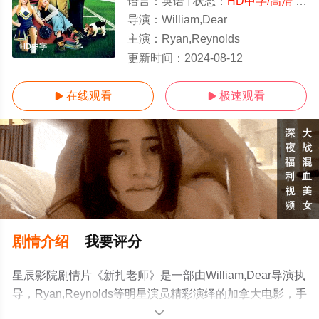
语言：
英语
状态：
HD中字/高清
- 免费在线观看
导演：
William,Dear
主演：
Ryan,Reynolds
HD中字
更新时间：
2024-08-12
在线观看
极速观看


剧情介绍
我要评分
星辰影院剧情片《新扎老师》是一部由William,Dear导演执
导，Ryan,Reynolds等明星演员精彩演绎的加拿大电影，手
机免费观看高清无删减完整版电影大全就上星辰电影网，
