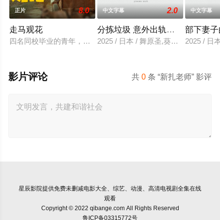
8.0
2.0
正片
中文字幕
中文字幕
走马观花
分拣垃圾 意外出轨性爱
部下妻子
四名同校毕业的青年，怀揣出人头地的梦想，却在大都市屡屡碰
2025 / 日本 / 舞原圣,葵悠太
2025 /
影片评论
共
0
条 “新扎老师” 影评
星辰影院
提供免费未删减电影大全、综艺、动漫、高清电视剧全集在线
观看
Copyright © 2022 qibange.com All Rights Reserved
鲁ICP备03315772号