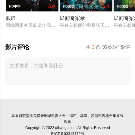
5.0
6.0
HD中字
HD国语
HD国语
眼眸
民间奇案录
民间奇案
围绕因患有家族遗传病而导致视力逐渐丧失的摄影师瑞真展开。
患有妄想症的警察张天盛遇上一起离奇
患有妄想
影片评论
共
0
条 “双姝泪” 影评
星辰影院
提供免费未删减电影大全、综艺、动漫、高清电视剧全集在线
观看
Copyright © 2022 qibange.com All Rights Reserved
鲁ICP备03315772号