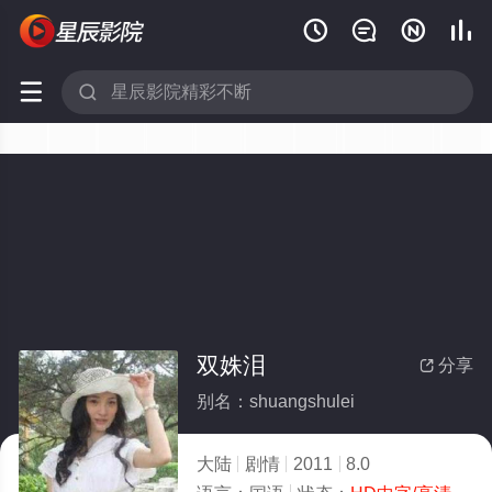






双姝泪
分享

别名：shuangshulei
大陆
剧情
2011
8.0