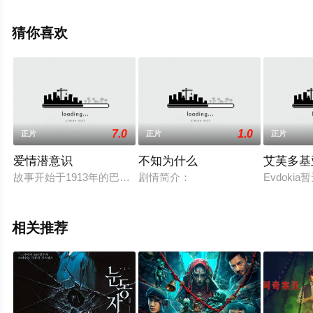
移步至豆瓣电影、电视猫或剧情网等平台了解。
猜你喜欢
7.0
1.0
正片
正片
正片
爱情潜意识
不知为什么
艾芙多基
故事开始于1913年的巴塞罗那，艾玛（蕾欧诺·瓦特林暂无内容Leo
剧情简介：
Evdoki
相关推荐