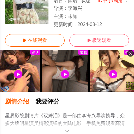
语言：
国语
状态：
HD中字/高清
- 免费在线观看
导演：
李海兴
主演：
未知
HD中字
更新时间：
2024-08-12
在线观看
极速观看


剧情介绍
我要评分
星辰影院剧情片《双姝泪》是一部由李海兴导演执导，众
多大牌明星演员精彩演绎的大陆电影，手机免费观看高清
无删减完整版电影大全就上星辰电影网，更多剧情信息可
