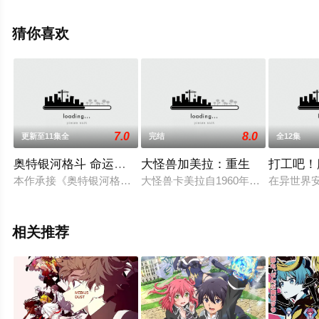
漫，大结局剧情已揭晓（1-12全集），手机免费观看高清
无删减完整版动漫全集就上星辰电影网，更多剧情信息可
猜你喜欢
移步至豆瓣动漫、电视猫或剧情网等平台了解。
7.0
8.0
更新至11集全
完结
全12集
奥特银河格斗 命运的冲突 普通话版
大怪兽加美拉：重生
打工吧！
本作承接《奥特银河格斗2：巨大阴谋》，讲述奥特英雄们与阿
大怪兽卡美拉自1960年代登场起，
在异世界
相关推荐