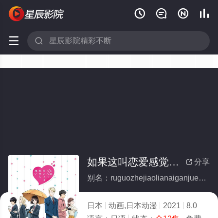






如果这叫恋爱感觉会很恶心(全集)
分享

别名：ruguozhejiaolianaiganjuehuihenexin
日本
动画,日本动漫
2021
8.0