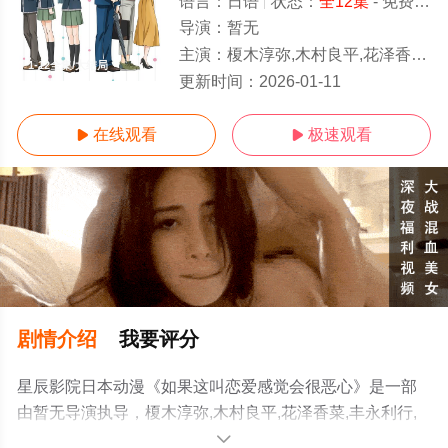
语言：
日语
状态：
全12集
- 免费在线观看
导演：
暂无
主演：
榎木淳弥,木村良平,花泽香菜,丰永利行,长谷川玲奈,小坂井祐梨绘
1-12全集/大结局
更新时间：
2026-01-11
在线观看
极速观看


剧情介绍
我要评分
星辰影院日本动漫《如果这叫恋爱感觉会很恶心》是一部
由暂无导演执导，榎木淳弥,木村良平,花泽香菜,丰永利行,
长谷川玲奈,小坂井祐梨绘等明星演员精彩演绎的日本动
