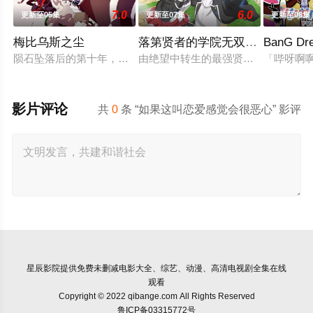
7.0
6.0
更新至05集
更新至07集
更新至08集
梅比乌斯之尘
落第贤者的学院无双第二回转生
BanG Dr
陨石坠落后的第十年，由于巨大结晶释放出的神秘粒子“梅比乌斯
由绝望中转生的最强贤者，到400年
「哔呀啊
影片评论
共
0
条 “如果这叫恋爱感觉会很恶心” 影评
星辰影院
提供免费未删减电影大全、综艺、动漫、高清电视剧全集在线
观看
Copyright © 2022 qibange.com All Rights Reserved
鲁ICP备03315772号