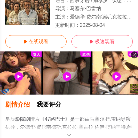
语言：
西班牙语 / 加泰罗
状态：
正片
导演：
马塞尔·巴雷纳
主演：
爱德华·费尔南德斯,克拉拉·塞古拉,佐伊·博纳丰特,萨尔瓦·雷纳,奥斯卡·德·拉·弗恩特,贝茜·特内兹,文森特·罗米洛,卡洛斯.
正片
更新时间：
2025-08-04
在线观看
极速观看


剧情介绍
我要评分
星辰影院剧情片《47路巴士》是一部由马塞尔·巴雷纳导演
执导，爱德华·费尔南德斯,克拉拉·塞古拉,佐伊·博纳丰特,萨
尔瓦·雷纳,奥斯卡·德·拉·弗恩特,贝茜·特内兹,文森特·罗米洛,
