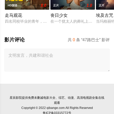
8.0
1.0
HD国语
正片
正片
走马观花
丧日少女
埃及古咒
四名同校毕业的青年，怀揣出人头地的梦想，却在大都市屡屡碰
在一个犹太人的葬礼上，一个大学生
当玛格丽
影片评论
共
0
条 “47路巴士” 影评
星辰影院
提供免费未删减电影大全、综艺、动漫、高清电视剧全集在线
观看
Copyright © 2022 qibange.com All Rights Reserved
鲁ICP备03315772号