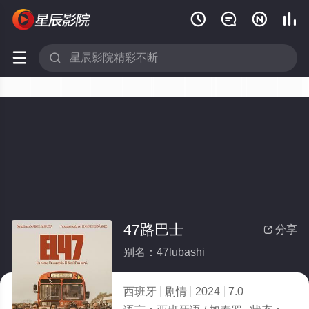






47路巴士
分享

别名：47lubashi
西班牙
剧情
2024
7.0