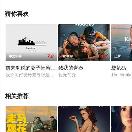
卡洛斯.古尔巴斯,Carme,Sansa,大卫·贝尔达格
尔,Aimar,Vega,Lolo,Herrero,波贾·埃斯皮诺萨,玛丽亚·莫雷
猜你喜欢
拉,Jan,Serra,Pep,Ferre等明星演员精彩演绎的西班牙电
影，手机免费观看高清无删减完整版电影大全就上星辰电
影网，更多剧情信息可移步至豆瓣电影、电视猫或剧情网
等平台了解。
7.0
4.0
中文字幕
HD中字
正片
前来劝说的妻子闺蜜很可爱
致我的青春
袋鼠岛
浅子向好友玲奈寻求建议，倾诉丈夫出轨的事。玲奈主动提出帮
暂无简介
The family
相关推荐