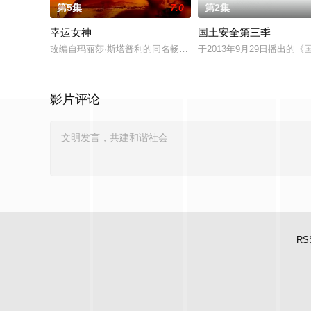
第5集
7.0
第2集
幸运女神
国土安全第三季
改编自玛丽莎·斯塔普利的同名畅销小说，讲述专业骗子“幸运儿”
于2013年9月29日播出的《国土
影片评论
RS