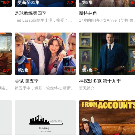
9.0
更新至01集
7.0
第8集
6.
足球教练第四季
斯特林角
越难维持……
Ted Lasso回到里士满，接受了他迄今为止最大的挑战：执教一支乙
17岁的纽约少女Annie（艾
2.0
第5集
9.0
第7集
10.
尝试 第五季
神探默多克 第十九季
 they
朋友阴谋吓唬她不忠的丈夫直，但他们的计划螺旋成谋杀，她被困在执法，毒枭
第五季中，妮基（埃丝特·史密斯饰）和杰森（拉菲·斯波饰）要应对普
暂无简介