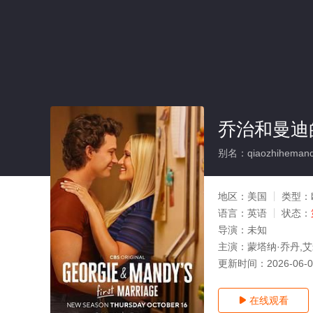
乔治和曼迪
别名：qiaozhihemandi
地区：
美国
类型：
语言：
英语
状态：
导演：
未知
主演：
蒙塔纳·乔丹,
更新时间：
2026-06-
在线观看
