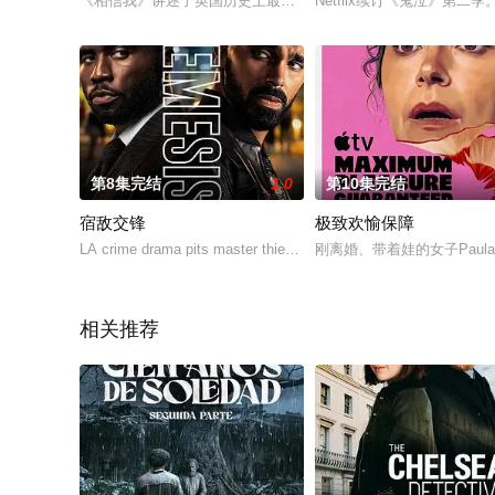
《相信我》讲述了英国历史上最臭名昭著的性侵犯者之一约翰·沃博
Netflix续订《鬼泣》第二季
第8集完结
1.0
第10集完结
宿敌交锋
极致欢愉保障
LA crime drama pits master thief Coltrane Wilder against detecti
刚离婚、带着娃的女子Pau
相关推荐