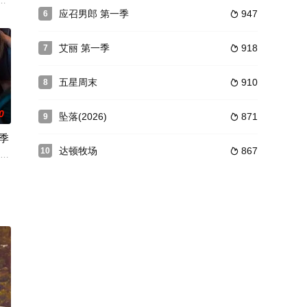
”的持证
冰球明星之间一段意想不到的爱情故事，通过深厚的友谊和持久的羁绊，探讨了
斐尔（麦克·辛 饰）在第二次降临的计划正朝着出人意料却又危险的方向发展之
应召男郎 第一季
947
6

艾丽 第一季
918
7

五星周末
910
8

0
坠落(2026)
871
9

季
达顿牧场
867
10

同时挣扎于争夺孩子的监护权和身份危机。为此
皮（艾玛·迈尔斯饰）决心修复后果，并远离任何进一步的调查。但随着迈克斯·