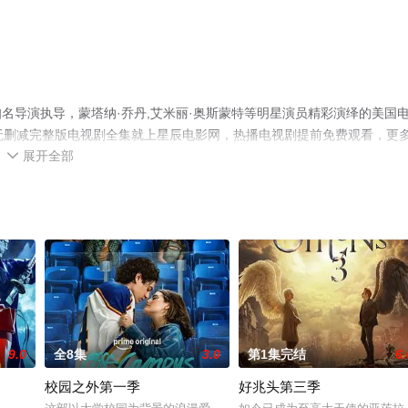
名导演执导，蒙塔纳·乔丹,艾米丽·奥斯蒙特等明星演员精彩演绎的美国
无删减完整版电视剧全集就上星辰电影网，热播电视剧提前免费观看，更
展开全部
。

9.0
全8集
3.0
第1集完结
6.
校园之外第一季
好兆头第三季