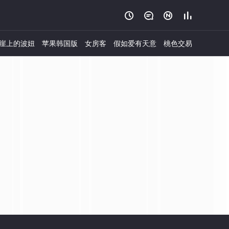




崖上的波妞
苹果韩国版
女房客
假如爱有天意
桃色交易