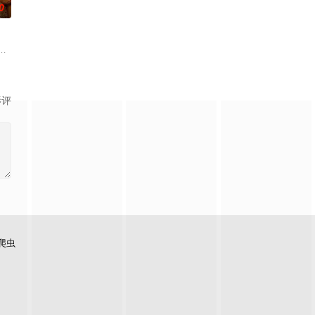
0
之路的
Pati
24小时》制作人HowardGordon和AlexGansa联手打造
尬，但他们似乎无法摆脱过去的包袱。
影评
爬虫