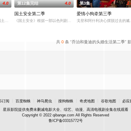
4.0
第12集完结
4.0
第3集
2.
国土安全第二季
爱情小狗牵第三季
露西（安雅·泰勒-乔伊 饰）在一次数百万美元的劫案发生意外后，被迫踏上逃亡
》第三季将紧承上季末的悲惨结尾，由Carrie(ClaireDanes饰演)和Saul(Mandy
《国土安全》根据一部以色列剧集改编，是一部带有心理惊悚味道的悬疑剧，由《
戈登和阿什利决心摆脱过去的尴
共
0
条 “乔治和曼迪的头婚生活第二季” 
S订阅
百度蜘蛛
神马爬虫
搜狗蜘蛛
奇虎地图
谷歌地图
必应
星辰影院
提供免费未删减电影大全、综艺、动漫、高清电视剧全集在线观看
Copyright © 2022 qibange.com All Rights Reserved
鲁ICP备03315772号