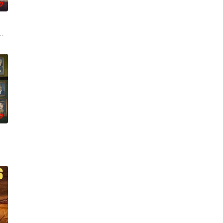
0
级联赛的女子足球队。在这一季里，Ted和球队学着“先做了再说”，把握他们
拉·鲁宾 饰）和双胞胎哥哥由养父抚养长大。她无意中继承了神秘外祖父在加拿大
0
，和无情的家庭教师协会的母亲。
林塞斯（斯嘉丽·雷纳饰）和泰勒（库珀·特纳饰）的生母凯特（夏洛特·莱利饰