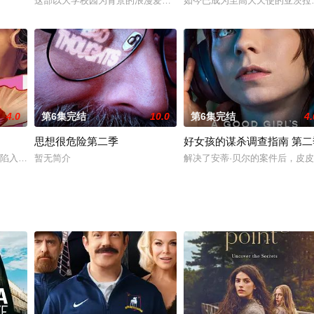
伊斯的三个受害者的故事。沃博伊斯被媒体称为“黑出租车强奸犯”，他以“体面
。
这部以大学校园为背景的浪漫爱情剧，讲述了一位音乐系学生和大学
如今已成为至高大天使的亚茨拉
4.0
第6集完结
10.0
第6集完结
4.
思想很危险第二季
好女孩的谋杀调查指南 第二
ve Isa
la陷入了勒索、谋杀和青少年足球的“兔子洞”，她确信自己见证了一场犯罪，
暂无简介
解决了安蒂·贝尔的案件后，皮