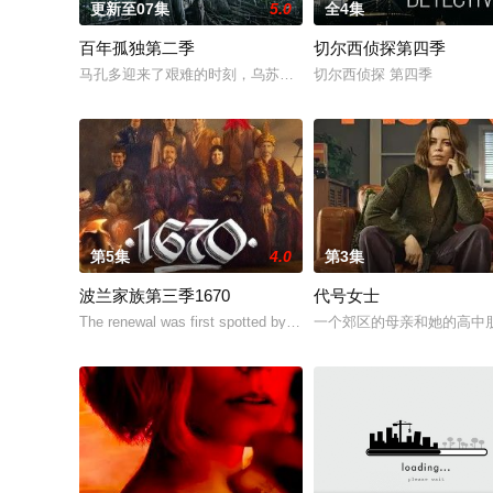
更新至07集
5.0
全4集
百年孤独第二季
切尔西侦探第四季
马孔多迎来了艰难的时刻，乌苏拉·伊瓜兰的诅咒成真，和平越来
切尔西侦探 第四季
第5集
4.0
第3集
波兰家族第三季1670
代号女士
The renewal was first spotted by the account Kino Alert PL after
一个郊区的母亲和她的高中