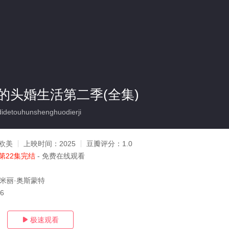
的头婚生活第二季(全集)
detouhunshenghuodierji
欧美
上映时间：
2025
豆瓣评分：
1.0
第22集完结
- 免费在线观看
艾米丽·奥斯蒙特
06
极速观看
