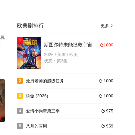
欧美剧排行
更多

电视
1
多
斯图尔特未能拯救宇宙
1000

2026 / 美国 / 欧美
状态：第2集
处男老师的超级任务
1000
2

骄傲 (2026)
1000
3

爱情小狗牵第三季
975
4

0
八月的两周
959
5
