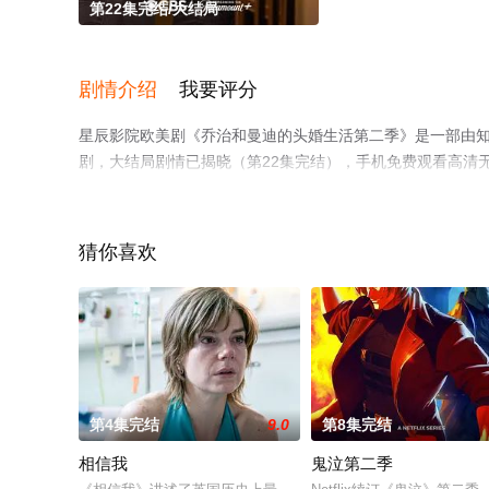
第22集完结/大结局
剧情介绍
我要评分
星辰影院欧美剧《乔治和曼迪的头婚生活第二季》是一部由知
剧，大结局剧情已揭晓（第22集完结），手机免费观看高清
剧情信息可移步至豆瓣电视剧、电视猫或剧情网等平台了解
猜你喜欢
第4集完结
9.0
第8集完结
相信我
鬼泣第二季