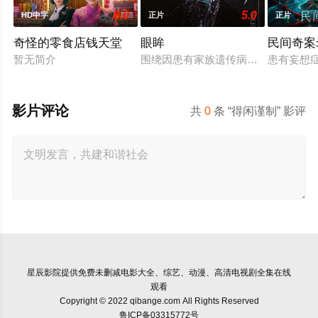
8.0
5.0
HD中字
正片
正片
奇怪的零食店钱天堂
眼眸
民间奇案
暂无简介
围绕因患有家族遗传病而导致视力逐
患有妄想
影片评论
共
0
条 “得闲谨制” 影评
星辰影院
提供免费未删减电影大全、综艺、动漫、高清电视剧全集在线
观看
Copyright © 2022 qibange.com All Rights Reserved
鲁ICP备03315772号