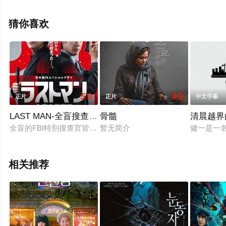
中国大陆电影，手机免费观看高清无删减完整版电影大全
就上星辰电影网，更多剧情信息可移步至豆瓣电影、电视
猜你喜欢
猫或剧情网等平台了解。
5.0
9.0
正片
正片
中文字幕
LAST MAN-全盲搜查官特别篇
骨髓
清晨越界
全盲的FBI特別搜查官皆实广见（福山雅治 饰）被称为“终结一
暂无简介
健一是一
相关推荐