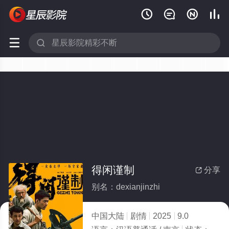






得闲谨制
分享

别名：dexianjinzhi
中国大陆
剧情
2025
9.0