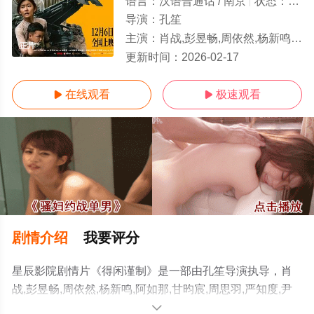
语言：
汉语普通话 / 南京
状态：
正片
导演：
孔笙
主演：
肖战,彭昱畅,周依然,杨新鸣,阿如那,甘昀宸,周思羽,严知度,尹正,祖峰,廖凡,许君聪,江奇霖,任程伟
正片
更新时间：
2026-02-17
在线观看
极速观看


剧情介绍
我要评分
星辰影院剧情片《得闲谨制》是一部由孔笙导演执导，肖
战,彭昱畅,周依然,杨新鸣,阿如那,甘昀宸,周思羽,严知度,尹
正,祖峰,廖凡,许君聪,江奇霖,任程伟等明星演员精彩演绎的
