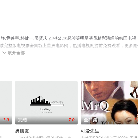
,尹善宇,朴健一,吴贤庆,김민설,李起昶等明星演员精彩演绎的韩国电视
删减完整版电视剧全集就上星辰电影网，热播电视剧提前免费观看，更多剧
展开全部

1.0
完结
7.0
全21集
1.
男朋友
可爱先生