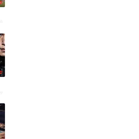
0
共同寫的浪漫家庭劇，每個人都渴望成為自己人生的
OTV新闻7日报道，朴真熙将主演KBS新日播剧《红珍珠》。自1996年
营 饰）意外失忆，住进拳击教练张泰河（丁海寅 饰）家中，对方还自称是她
0
失控的连锁冲
藏着一座被腐败、欲望和隐秘权力游戏所掌控的城市
对冷酷的偏见和命运，重新找回自己人生的女性故事。
（李栋旭 饰）和郑智安（金慧峻 饰）叔侄档再度联手，制作规模、动作场面