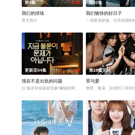
第4集
10.0
第92集
我们的排练
我们愉快的好日子
暂无简介
一場緊張刺激、生死攸關的
更新至04集
6.0
第10集完结
现在不是出轨的问题
罪与爱
以“贩卖幸福家庭形象”赚钱的网红夫妇，与他们正陷入泥淖般离
警察、毒枭、卧底特工和间