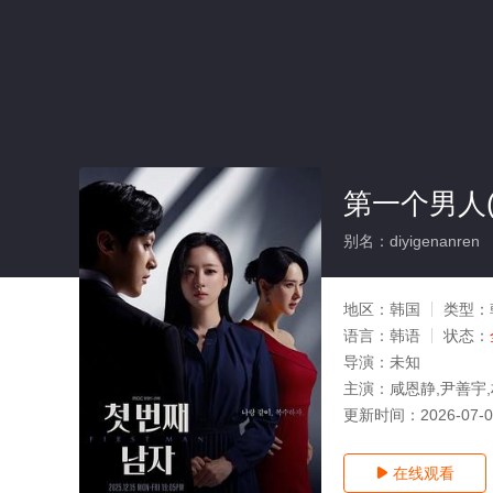
第一个男人(
别名：diyigenanren
地区：
韩国
类型：
语言：
韩语
状态：
导演：
未知
主演：
咸恩静,尹善宇
更新时间：
2026-07-
在线观看
