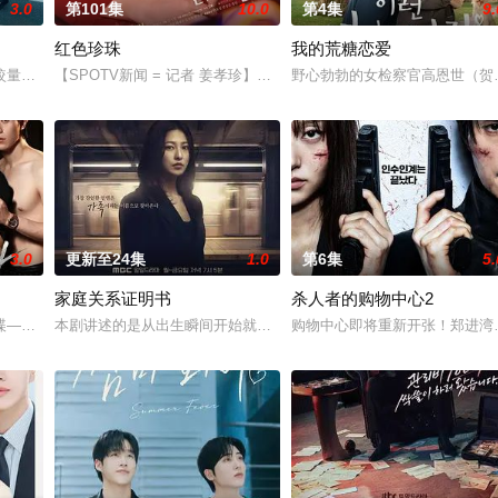
3.0
第101集
10.0
第4集
9.
红色珍珠
我的荒糖恋爱
較量，在世界上最完美的男人和笨拙的女人之間展開！這是一部由不同世代的人
【SPOTV新闻 = 记者 姜孝珍】演员朴真熙即将全面回归荧屏。据SP
野心勃勃的女检察官高恩世（贺
3.0
更新至24集
1.0
第6集
5.
家庭关系证明书
杀人者的购物中心2
婚诉讼的医师邻居。两对夫妻卷入连外遇都算小事的惊人秘密后，展开了一连串
谍——权力体系的各个层面都在崩溃瓦解。在看似合法的警察等级制度背后，隐
本剧讲述的是从出生瞬间开始就被打上家庭崩溃烙印的一个孩子和面
购物中心即将重新开张！郑进湾