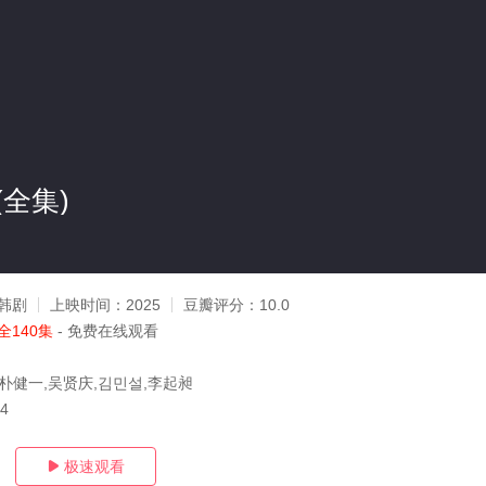
全集)
韩剧
上映时间：
2025
豆瓣评分：
10.0
全140集
- 免费在线观看
,朴健一,吴贤庆,김민설,李起昶
04
极速观看
