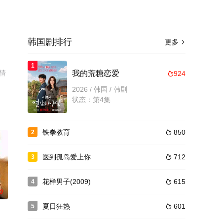
韩国剧排行
更多

1
情
我的荒糖恋爱
924

2026 / 韩国 / 韩剧
状态：第4集
铁拳教育
850
2

医到孤岛爱上你
712
3

花样男子(2009)
615
4

0
夏日狂热
601
5
