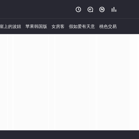




崖上的波妞
苹果韩国版
女房客
假如爱有天意
桃色交易