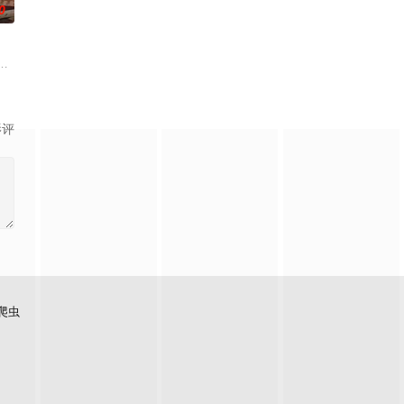
0
生活在父母设计
作的南多凛，与在那里遇到的社长姜河基的故事。姜
和有志成为律师的同伴合作，打算窃取住宅社区的储备基金，却意外揭开深藏
影评
爬虫