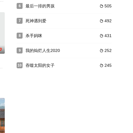
妹，她们中学习
。
与拥有自由明朗灵魂、将平凡生活过得幸福且珍惜的金振赫（朴宝剑饰） 在一
五月推出的「MR.Q」，是一部充满梦想与勇气的现代喜剧，在韩国播出时，一周
最后一排的男孩
505
6

死神遇到爱
492
7

杀手妈咪
431
8

0
我的灿烂人生2020
252
9

吞噬太阳的女子
245
10

市
晨就变成狗，想要解开诅咒的女人和一个怕狗的男
秘密加入搜查队，通过正式和非正式的调查，侦破罪案的故事，是一部健康的心理调
之前的主演班底，但把拍摄地点搬到了中国，长城、王府井等等北京地标建筑