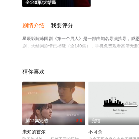
全140集/大结局
剧情介绍
我要评分
星辰影院韩国剧《第一个男人》是一部由知名导演执导，咸恩静
剧，大结局剧情已揭晓（全140集），手机免费观看高清无
信息可移步至豆瓣电视剧、电视猫或剧情网等平台了解。
猜你喜欢
第12集完结
3.0
完结
未知的首尔
不可杀