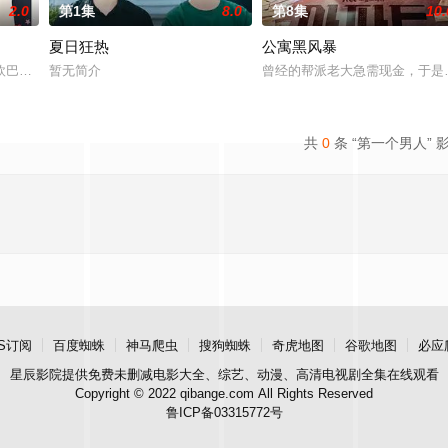
2.0
第1集
8.0
第8集
10.
夏日狂热
公寓黑风暴
被现实挡住而受挫的二十几岁，像变成那样的大人的三十几岁的记者李载与一个
欧巴是偶像》，是一部浪漫喜剧。讲述进入由前偶像兼CEO李灿领导的公司工
暂无简介
曾经的帮派老大急需现金，于是
共
0
条 “第一个男人” 
S订阅
百度蜘蛛
神马爬虫
搜狗蜘蛛
奇虎地图
谷歌地图
必应
星辰影院
提供免费未删减电影大全、综艺、动漫、高清电视剧全集在线观看
Copyright © 2022 qibange.com All Rights Reserved
鲁ICP备03315772号