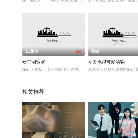
除了脸以外，一切都不同的双胞胎姐妹用改变人生的谎言寻找真
这个不死之身自出生即遭诅
11集全
5.0
完结
女王制造者
今天也很可爱的狗
Netflix 剧集《女王制造者》讲述了曾在银星集团负责公司战
漫画今天也很可爱的狗确定
相关推荐