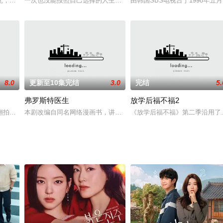
爱和人生的浪漫成长电视剧。朴宝英将首次挑战一人分饰两角饰演一对双胞胎姐
咒，永生不老。他一心复仇，踏上找回灵魂的旅程，设法了结六百年的血海深仇
一次也没能按照自己选择的人生而活的酒店代表车秀贤（宋慧乔饰） 
由韩国SBS电视台于1998年
8.0
更新至10集完结
3.0
完结
5.
弗罗斯特医生
放学后福不福2
略团队的公关天才黄导嘻帮助历经波折、绰号“犀牛女士”的人权律师吴景淑竞选首尔
翻拍成韩剧，预计下半年开机拍摄，编成未定，现在选角ing此剧讲述了每到凌
本剧改编自同名网络漫画书，讲述主人公天才心理学家Dr. Frost
《放学后福不福》第二季沿用了