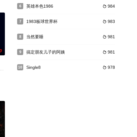
라며 데리고 들어온다.아버
家企图霸占对手的博彩业，双方因此冲突不断。隶属于堂万一家的头目岩木诚一
英雄本色1986
984
6

1983板球世界杯
983
7

当然要睡
981
8

0
搞定朋友儿子的阿姨
981
9

Single8
978
10

，他的妻子自杀身亡，并留下纸条，上
心智，正相反，和普通人一样，她坚强而乐观，独立又向上。从盲人学校毕业之
abeth Olsen 饰）和父亲来到了空置已久的湖边小屋，因为这里即将被出售给