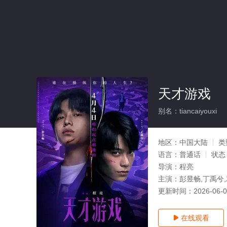
天才游戏
别名：tiancaiyouxi
地区：
中国大陆
类
语言：
普通话
状态
导演：
程亮
主演：
彭昱畅,丁禹兮
更新时间：
2026-06-
在线观看
