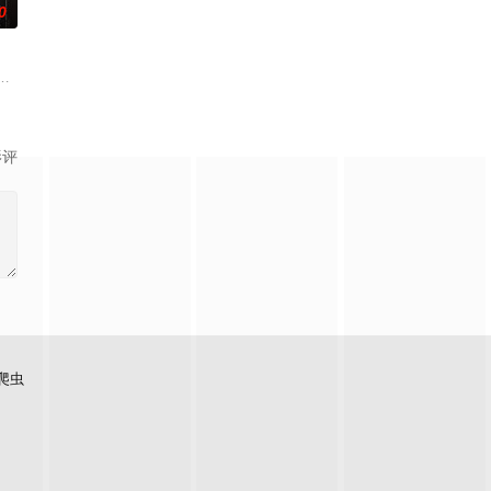
0
切代价掩盖真
天无法出门。在资源消耗殆尽与未知神秘威胁的双重逼迫下，一家人必须想方设法
力逐渐丧失的摄影师瑞真展开。在面对跨越视力障碍、好不容易成为陶艺家却
影评
爬虫