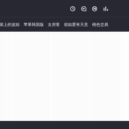




崖上的波妞
苹果韩国版
女房客
假如爱有天意
桃色交易