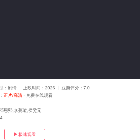
型：
剧情
上映时间：
2026
豆瓣评分：
7.0
：
正片/高清
- 免费在线观看
,邓恩熙,李蔓瑄,侯雯元
04
极速观看
