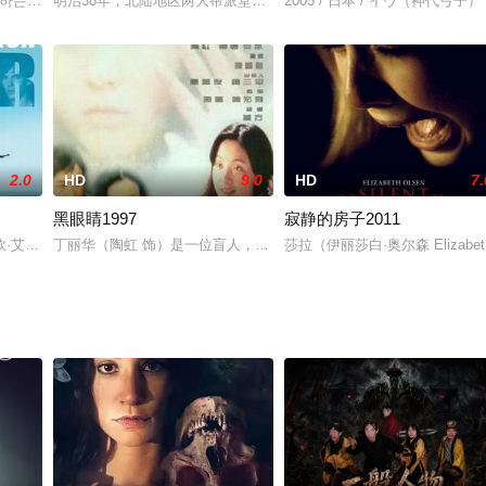
하는 민철.그런 민철 앞에 아버지 정수는 엄마와 똑같이 생긴 현아를 새엄마
明治38年，北陆地区两大帮派堂万一家和传法一家分庭抗礼。传法一
2005 / 日本 / イヴ（神代弓子）
2.0
HD
9.0
HD
7.
黑眼睛1997
寂静的房子2011
性格十分内向腼腆的青年。在公司里，他的反应迟钝和笨手笨脚惹出了许多的麻烦，
艾希肯纳兹Lior Ashkenazi饰）的的工作就是用各种手段追杀前纳粹分子
丁丽华（陶虹 饰）是一位盲人，但身体上的残疾却并没能折损她的
莎拉（伊丽莎白·奥尔森 Eliz