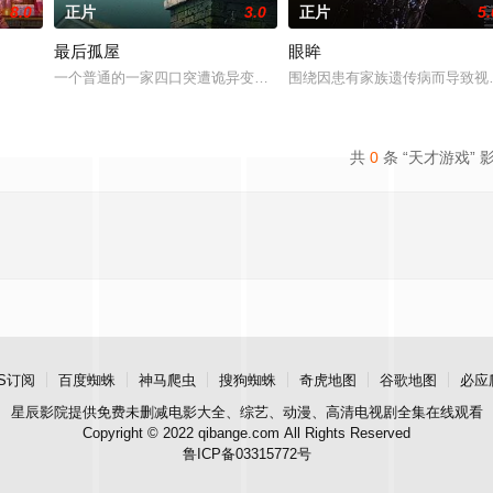
8.0
正片
3.0
正片
5.
最后孤屋
眼眸
和她的儿子伊桑被卷入了著名教授艾伦·杰克逊的危险操纵之中——一个不惜一
一个普通的一家四口突遭诡异变故，被困在自家房屋中超过 1000 
围绕因患有家族遗传病而导致视
共
0
条 “天才游戏” 
S订阅
百度蜘蛛
神马爬虫
搜狗蜘蛛
奇虎地图
谷歌地图
必应
星辰影院
提供免费未删减电影大全、综艺、动漫、高清电视剧全集在线观看
Copyright © 2022 qibange.com All Rights Reserved
鲁ICP备03315772号