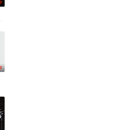
0
念与大棚歌舞团
一位意志坚定的律师必须揭开一个笼罩在黑暗家族秘密和一个比时间还要古老的
短视频，并与周小乙等人组建了“红透半边天”团队。然而团队在发展过程中遭
0
途中接连牵