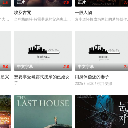
1.0
正片
8.0
正片
7.
埃及古咒
一般人物
壁。经历荒唐的创业求职后，几人一路逃离至乡村。沿途，海归杨教授的扶贫执
个大学生和她的父母偶遇了她的甜心老爹。
当玛格丽特·特雷劳尼的父亲患上了一种神秘的超自然疾病时，她和
袁小道怀揣成为网红的梦想创作
5.0
中文字幕
2.0
中文字幕
7.
人超兴
想要享受暴露式按摩的已婚女
用身体偿还的妻子
子
命陨灭，悍匪携枪遁入茫茫戈壁。刑警杨志刚凭现场足迹与痕迹精准锁凶，追凶
2025 / 日本 / 桃井安娜
2025 / 日本 / 竹内夏希