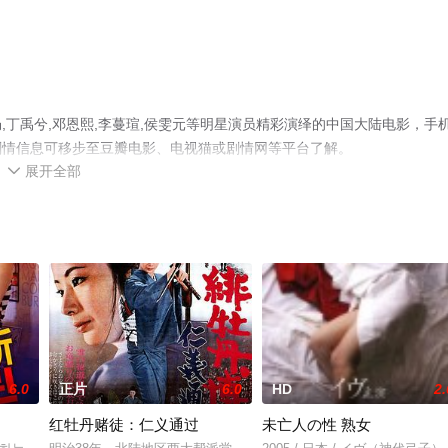
丁禹兮,邓恩熙,李蔓瑄,侯雯元等明星演员精彩演绎的中国大陆电影，手
剧情信息可移步至豆瓣电影、电视猫或剧情网等平台了解。
展开全部

6.0
正片
6.0
HD
2.
红牡丹赌徒：仁义通过
未亡人の性 熟女