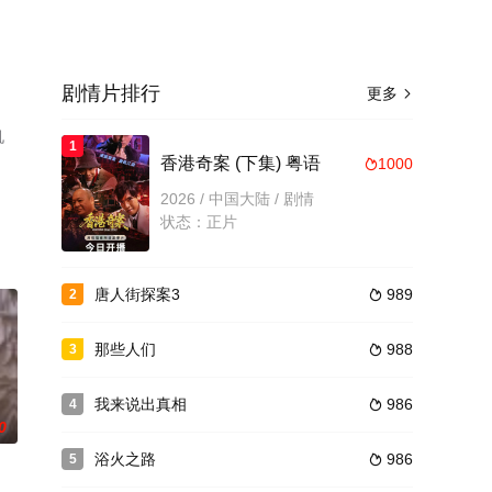
剧情片排行
更多

机
1
香港奇案 (下集) 粤语
1000

2026 / 中国大陆 / 剧情
状态：正片
唐人街探案3
989
2

那些人们
988
3

我来说出真相
986
4

0
浴火之路
986
5
