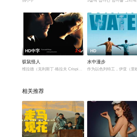
俏小子
5살에 집나간 엄마를 그리워
HD中字
3.0
HD
驭鼠怪人
水中漫步
维拉德（克利斯丁·格拉夫 Crispin Glover 饰）是一个
作为以色列特工，伊亚（里欧·
相关推荐