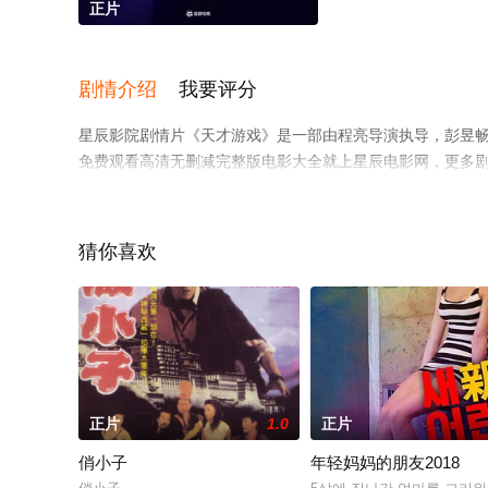
正片
剧情介绍
我要评分
星辰影院剧情片《天才游戏》是一部由程亮导演执导，彭昱畅,
免费观看高清无删减完整版电影大全就上星辰电影网，更多
猜你喜欢
正片
1.0
正片
俏小子
年轻妈妈的朋友2018