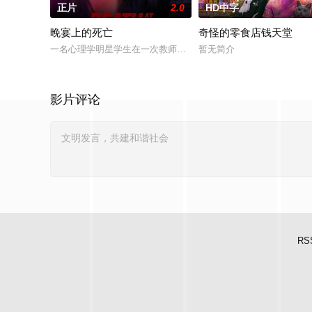
正片
2.0
HD中字
晚宴上的死亡
奇怪的零食店钱天堂
一名心理学明星学生在一次教师派对上死亡后，安德莉亚·吉布斯
暂无简介
影片评论
RS