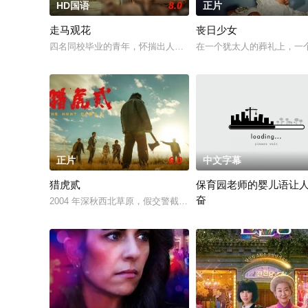
HD国语
8.0
正片
走马观花
丧日少女
四名同校毕业的青年，怀揣出人头地的梦想，却在大都市屡屡碰
在一个犹太人的葬礼上，一
正片
6.0
中文字幕
猎虎贰
保育园老师的婴儿语让
奋
2004 年深秋西北草原，假交警截停铜矿押运车，炸药破箱、两
2025 / 日本 / 白木由子