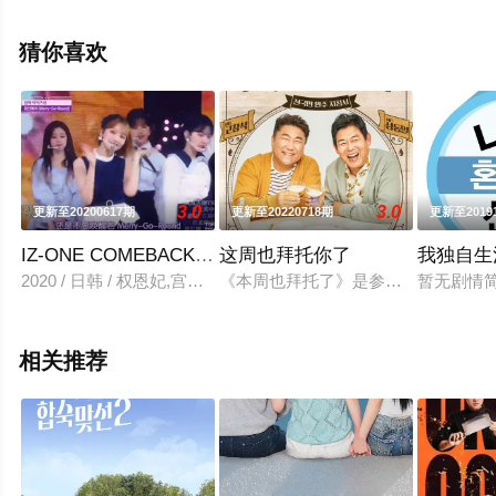
删减完整版综艺节目就上星辰电影网，更多剧情信息可移
步至豆瓣综艺、电视猫或剧情网等平台了解。
猜你喜欢
3.0
3.0
更新至20200617期
更新至20220718期
更新至2019
IZ-ONE COMEBACK SHOW ONEIRIC DIARY
这周也拜托你了
我独自生活
2020 / 日韩 / 权恩妃,宫胁咲良,姜惠元,崔叡娜,李彩演,金采源,金珉
《本周也拜托了》是参与制作tvN《秀
暂无剧情
相关推荐