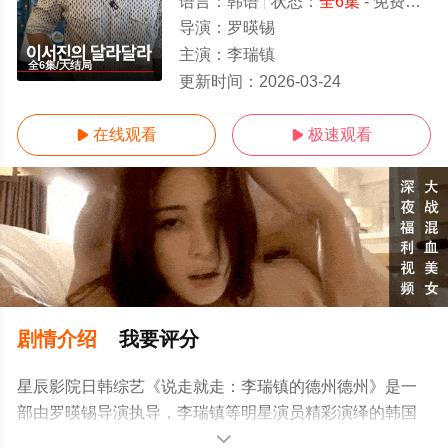
语言：
韩语
状态：
全6集
- 免费在线观看
导演：
罗暎锡
主演：
李瑞镇
全6集/大结局
更新时间：
2026-03-24
在线观看
极速观看


剧情介绍
我要评分
星辰影院日韩综艺《说走就走：李瑞镇的德州德州》是一
部由罗暎锡导演执导，李瑞镇等明星演员精彩演绎的韩国
综艺，大结局剧情已揭晓（全6集），手机免费观看高清无
