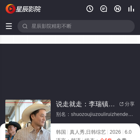






说走就走：李瑞镇的德州德州(全集)
分享

别名：shuozoujiuzouliruizhendedezhoudezhou
韩国
真人秀,日韩综艺
2026
6.0