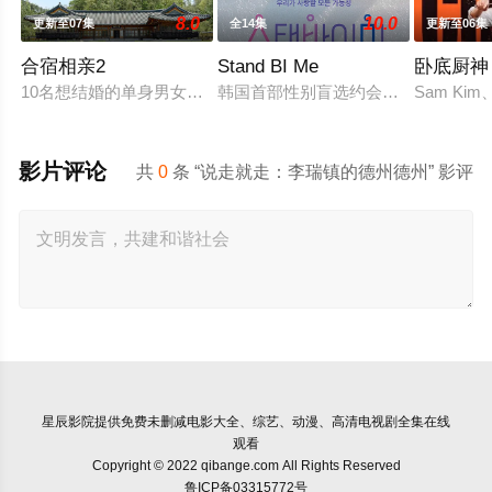
8.0
10.0
更新至07集
全14集
更新至06集
合宿相亲2
Stand BI Me
卧底厨神
10名想结婚的单身男女和10名他们的母亲一起合住了6天5夜，为
韩国首部性别盲选约会真人秀，展现多
Sam 
影片评论
共
0
条 “说走就走：李瑞镇的德州德州” 影评
星辰影院
提供免费未删减电影大全、综艺、动漫、高清电视剧全集在线
观看
Copyright © 2022 qibange.com All Rights Reserved
鲁ICP备03315772号