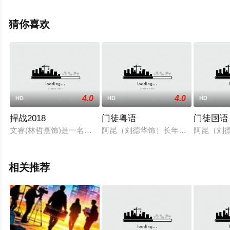
琼,Rakesh,Bedi,Danish,Pandor,Saumya,Tandon,高拉夫·
杰拉,Manav,Gohil,Naveen,Kaushik,阿卡什·库拉
猜你喜欢
纳,K,Anshuman,Thakur,Vikash,Rai等明星演员精彩演绎的
热播电影，手机免费观看高清无删减完整版电影大全就上
星辰电影网，更多剧情信息可移步至豆瓣电影、电视猫或
剧情网等平台了解。
4.0
4.0
HD
HD
HD
捍战2018
门徒粤语
门徒国语
文睿(林哲熹饰)是一名前途似锦的职业篮球选手，因丑闻事件被
阿昆（刘德华饰）长年垄断了海洛因市
阿昆（刘
相关推荐