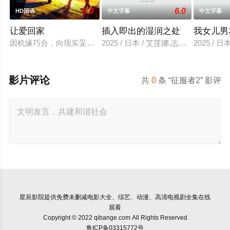
5.0
6.0
HD国语
中文字幕
中文字幕
让爱回家
插入即出的湿润之处
我女儿男
因机缘巧合，向现实妥协的导演朱达仁萌生拍一部《河南人在北京
2025 / 日本 / 艾莲娜,志美健
2025 / 日
影片评论
共
0
条 “征服者2” 影评
星辰影院
提供免费未删减电影大全、综艺、动漫、高清电视剧全集在线
观看
Copyright © 2022 qibange.com All Rights Reserved
鲁ICP备03315772号