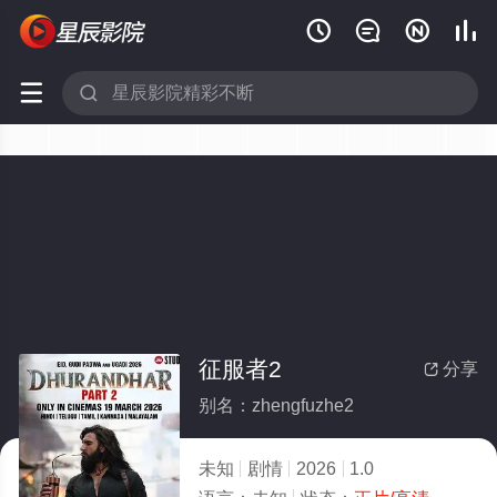






征服者2
分享

别名：zhengfuzhe2
未知
剧情
2026
1.0