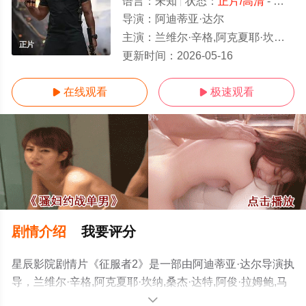
语言：
未知
状态：
正片/高清
- 免费在线观看
导演：
阿迪蒂亚·达尔
主演：
兰维尔·辛格,阿克夏耶·坎纳,桑杰·达特,阿俊·拉姆鲍,马达范,莎拉·阿尔琼,Rakesh,Bedi,Danish,Pandor
正片
更新时间：
2026-05-16
在线观看
极速观看


剧情介绍
我要评分
星辰影院剧情片《征服者2》是一部由阿迪蒂亚·达尔导演执
导，兰维尔·辛格,阿克夏耶·坎纳,桑杰·达特,阿俊·拉姆鲍,马
达范,莎拉·阿尔
