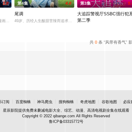
1.0
第4集
4.0
第3集
5.
尾调
大追踪警视厅SSBC强行犯
第二季
“犯罪受害者支援室”，在这里，警察们将贴身陪伴遭遇各类案件的受害者及遗
漫画。不起眼的高中生三井宏太在好友内新次郎的邀请下加入了钓鱼部。虽然听
49岁、历经人生酸甜苦辣而追求现状稳定的职场女性一濑葵（内田有
在第二季中，作为现代刑侦关键
共
0
条 “风带有香气” 
S订阅
百度蜘蛛
神马爬虫
搜狗蜘蛛
奇虎地图
谷歌地图
必应
星辰影院
提供免费未删减电影大全、综艺、动漫、高清电视剧全集在线观看
Copyright © 2022 qibange.com All Rights Reserved
鲁ICP备03315772号