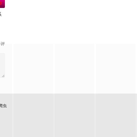
0
系
属，协助他们
说这是守护城镇秩序的正义之士，但实际上却是由黑
纪 饰），与因家庭环境被迫放弃梦想、压抑自我生活的30岁青年樋口澄晴（寺
力量的【警视厅SSBC强行犯系】面前，将出现比前作更加棘手、更加难以攻
影评
爬虫