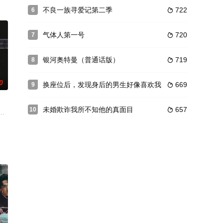
多才多艺的导演大根仁执导，他一直热切期待着的这
不良一族寻爱记第二季
722
6

面迎来是日本最高峰的教学医院—东帝大学医院，把感染治疗和内科作为重中之
有停歇，新的医疗政策反而将医学界推入更加弱肉强食的世界。集合了业内顶尖精
气体人第一号
720
7

银河奥特曼（普通话版）
719
8

0
换座位后，发现身后的男生好像喜欢我
669
9

未婚欺诈我所不知他的真面目
657
10

25岁之墙”和“恋爱分岔点”，以及他们在
実、そのはざまを行き来するかのような世界観を映し出す「ノンレムの窓」シ
饰）和物理学家上田次郎（阿部宽饰）共同揭穿“超能力”的真相的故事。本剧以
才流失造成医院