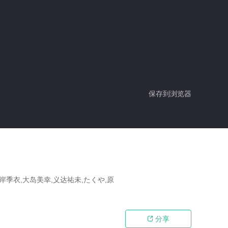
保存到浏览器
岸季衣,大岛美幸,义达祐未,たくや,原
分享
