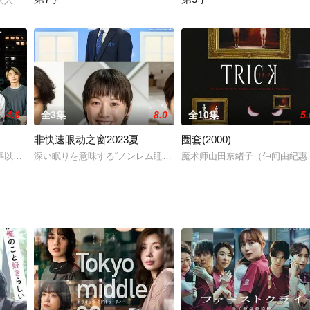
o It Yourself -》改编的真人版电视剧。
人入胜的小说，讲述了一场高风险的房地产欺诈游戏。这部惊心动魄的犯罪剧由
第七季以百年一度的大流行病导致世界各地的医疗崩溃为舞台，新局
2014年，白色巨塔的崩溃没
4.0
全3集
8.0
全10集
5.
非快速眼动之窗2023夏
圈套(2000)
以主人公・新田康佑（佐藤大树）为中心，讲述了约25岁左右的五名男女面临的“
深い眠りを意味する“ノンレム睡眠”。本作は夢と現実、現実と非現
魔术师山田奈绪子（仲间由纪惠
大学第三医院因医疗状况恶化和工作压力过大导致卓越出众的医师纷纷离职，人