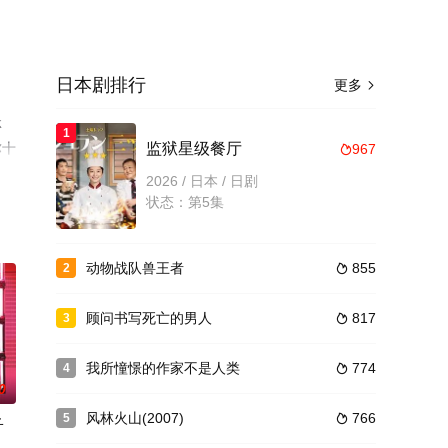
日本剧排行
更多

林
1
弥十
监狱星级餐厅
967

演
2026 / 日本 / 日剧
瓣电
状态：第5集
动物战队兽王者
855
2

顾问书写死亡的男人
817
3

我所憧憬的作家不是人类
774
4

0
风林火山(2007)
766
5

子