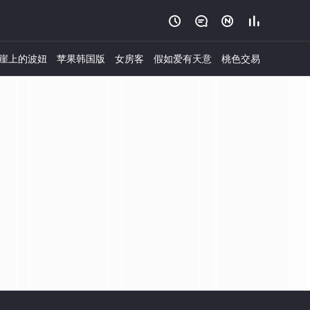




崖上的波妞
苹果韩国版
女房客
假如爱有天意
桃色交易