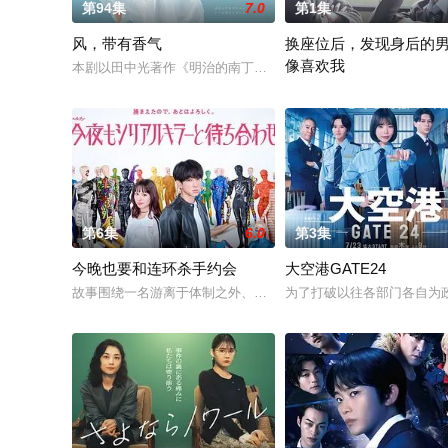
第94集
7.0
第1集
风，带有香气
换座位后，发现身后的
像喜欢我
本剧以田中光著作《明治的南丁格尔 大关和物语》为原案，取材
“我喜欢你，从很早以前就开
第6集
6.0
第3集
今晚也要和连环杀手约会
大空港GATE24
故事围绕一名游离于体制之外、孤傲冷峻的“独狼”刑警，与一位
为了打破以往各部门各自为政