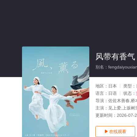
风带有香气
别名：fengdaiyouxian
地区：
日本
类型：
语言：
日语
状态：
导演：
佐佐木善春,桥
主演：
见上爱,上坂树
更新时间：
2026-07-
在线观看
