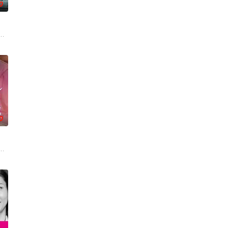
0
度、设立派出
的东京的三位女性，在面对恋爱、工作、家庭等方面不如意的现实时，在“35岁
顶级豪华医院“圣菲奥娜医院”。少子化、医生短缺、地方产科接连关闭……在令
极其平凡的高中生·间山晴（小西詠斗 饰
0
直接把负责查验护照的入境管理局、盯着行李物
 饰）因共同的电影爱好而结缘。在千晴告白后，两人约定利用暑假进行一场电
寻求什么童话了。木元茉莉子，35岁，单身，职业是自由撰稿人。她偶然进了