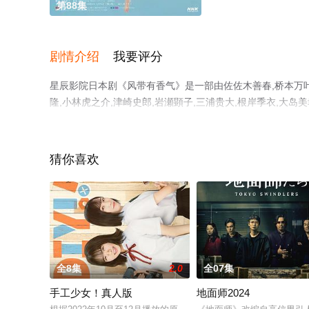
第88集
剧情介绍
我要评分
星辰影院日本剧《风带有香气》是一部由佐佐木善春,桥本万叶,
隆,小林虎之介,津崎史郎,岩瀬顕子,三浦贵大,根岸季衣,大岛美
郎,内田慈,小倉史也,片冈鹤太郎,松金米子,广冈由里子,春海
绎的日本电视剧，手机免费观看高清无删减完整版电视剧全
视剧、电视猫或剧情网等平台了解。
猜你喜欢
全8集
2.0
全07集
手工少女！真人版
地面师2024