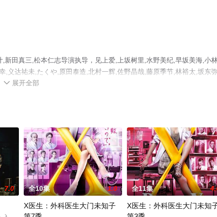
新田真三,松本仁志导演执导，见上爱,上坂树里,水野美纪,早坂美海,小
幸,义达祐未,たくや,原田泰造,北村一辉,佐野晶哉,藤原季节,林裕太,坂东
展开全部
四方,多部未华子,高岛政宏,二田絢乃,中田青渚,井上向日葵等明星演员精彩

集就上星辰电影网，热播电视剧提前免费观看，更多剧情信息可移步至豆
7.0
全10集
1.0
全11集
4.
X医生：外科医生大门未知子
X医生：外科医生大门未知
第7季
第3季