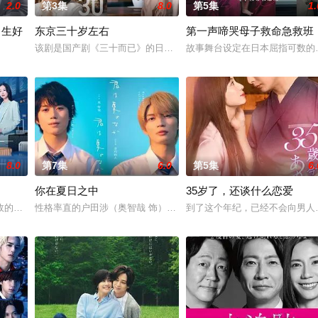
2.0
第3集
8.0
第5集
1.
男生好
东京三十岁左右
第一声啼哭母子救命急救班
自日本首位专业女护士大关和与铃木雅的真实经历，描绘了她们推动护士注册制
该剧是国产剧《三十而已》的日本翻拍版。故事讲述曾从外地来到憧憬
故事舞台设定在日本屈指可数的
始了。”从换座位开始⁉︎ 性格完全相反的两人，恋爱即将展开！！“我喜欢你。”
8.0
第7集
6.0
第5集
6.
你在夏日之中
35岁了，还谈什么恋爱
拥有特异功能的神秘密友展开。
的死板规矩，内阁官房直属成立了一个特殊的新部门“GATE24”。这个部门
性格率直的户田涉（奥智哉 饰）与校园风云人物佐伯千晴（杢代和人
到了这个年纪，已经不会向男人