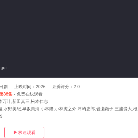
gqi
日剧
上映时间：
2026
豆瓣评分：
2.0
第88集
- 免费在线观看
本万叶,新田真三,松本仁志
里,水野美纪,早坂美海,小林隆,小林虎之介,津崎史郎,岩瀬顕子,三浦贵大,根
29
极速观看
