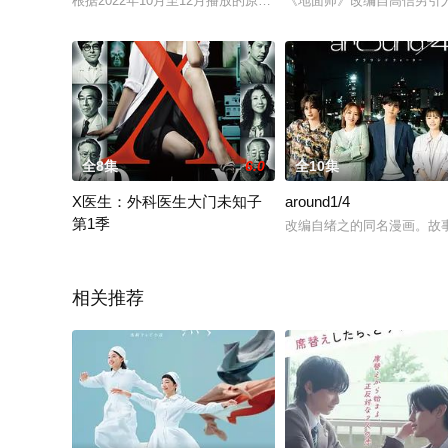
根据2022年10月至12月播放的原创电视动画《Do It Yourself!! - D
《地面师》改编自高信男引
全8集
6.0
全10集
X医生：外科医生大门未知子
around1/4
第1季
改编自绪之的同名漫画。故事
受医疗制度改革的影响，曾经显赫一时的大学医院——帝都医科
相关推荐