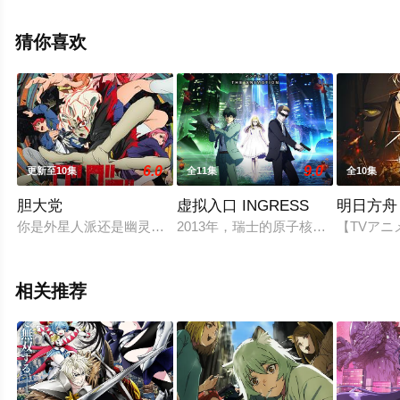
大结局剧情已揭晓（全12集），手机免费观看高清无删减
完整版动漫全集就上星辰电影网，更多剧情信息可移步至
猜你喜欢
豆瓣动漫、电视猫或剧情网等平台了解。
6.0
9.0
更新至10集
全11集
全10集
胆大党
虚拟入口 INGRESS
明日方舟
你是外星人派还是幽灵派？又或者两个都信？原本分属两派的小
2013年，瑞士的原子核研究机构“CE
【TVアニ
相关推荐