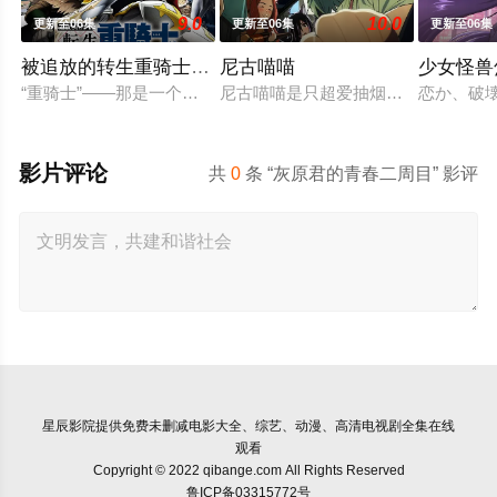
9.0
10.0
更新至06集
更新至06集
更新至06集
被追放的转生重骑士用游戏知识开无双
尼古喵喵
少女怪兽
“重骑士”——那是一个以防御为主，吸引敌人攻击以保护队友的
尼古喵喵是只超爱抽烟的废物兽人！ 
恋か、破
影片评论
共
0
条 “灰原君的青春二周目” 影评
星辰影院
提供免费未删减电影大全、综艺、动漫、高清电视剧全集在线
观看
Copyright © 2022 qibange.com All Rights Reserved
鲁ICP备03315772号