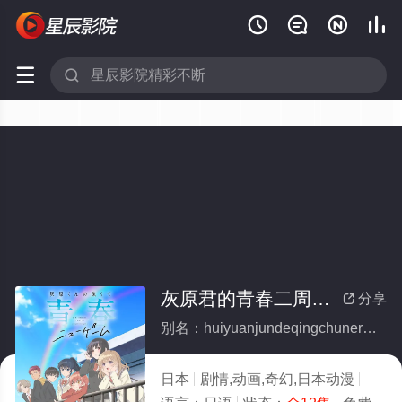






灰原君的青春二周目(全集)
分享

别名：huiyuanjundeqingchunerzhoumu
日本
剧情,动画,奇幻,日本动漫
2026