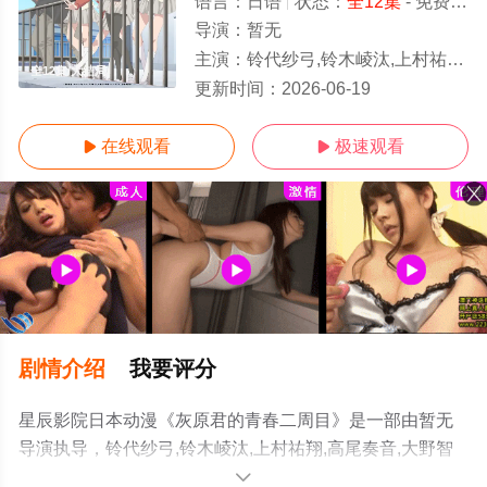
语言：
日语
状态：
全12集
- 免费在线观看
导演：
暂无
主演：
铃代纱弓,铃木崚汰,上村祐翔,高尾奏音,大野智敬,中村栞奈,山根绮,爱美
全12集/大结局
更新时间：
2026-06-19
在线观看
极速观看


剧情介绍
我要评分
星辰影院日本动漫《灰原君的青春二周目》是一部由暂无
导演执导，铃代纱弓,铃木崚汰,上村祐翔,高尾奏音,大野智
敬,中村栞奈,山根绮,爱美等明星演员精彩演绎的日本动漫，
