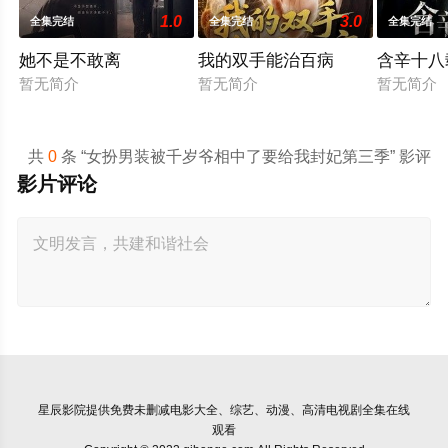
1.0
3.0
全集完结
全集完结
全集完结
她不是不敢离
我的双手能治百病
含辛十八
暂无简介
暂无简介
暂无简介
共
0
条 “女扮男装被千岁爷相中了要给我封妃第三季” 影评
影片评论
星辰影院
提供免费未删减电影大全、综艺、动漫、高清电视剧全集在线
观看