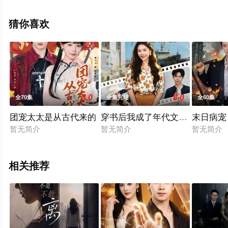
集），手机免费观看高清无删减完整版电视剧全集就上星
辰电影网，热播电视剧提前免费观看，更多剧情信息可移
猜你喜欢
步至豆瓣电视剧、电视猫或剧情网等平台了解。
8.0
8.0
全70集
全集完结
全60集
团宠太太是从古代来的
穿书后我成了年代文真千金
末日病宠
暂无简介
暂无简介
暂无简介
相关推荐