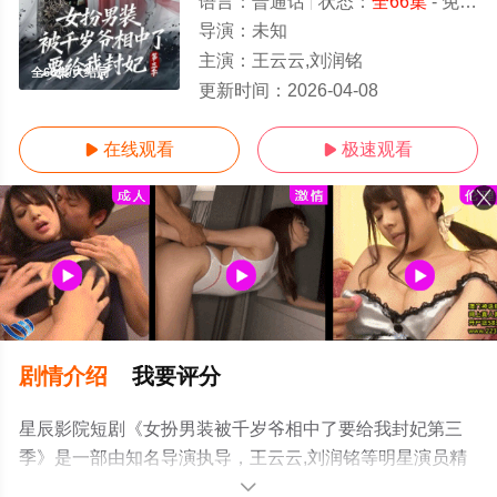
语言：
普通话
状态：
全66集
- 免费在线观看
导演：
未知
主演：
王云云,刘润铭
全66集/大结局
更新时间：
2026-04-08
在线观看
极速观看


剧情介绍
我要评分
星辰影院短剧《女扮男装被千岁爷相中了要给我封妃第三
季》是一部由知名导演执导，王云云,刘润铭等明星演员精
彩演绎的中国大陆电视剧，大结局剧情已揭晓（全66
