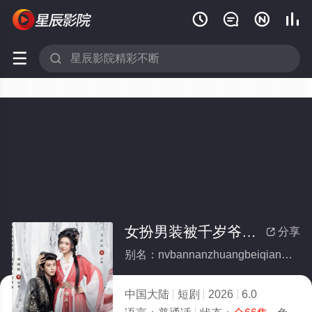






女扮男装被千岁爷相中了要给我封妃第三季(全集)
分享

别名：nvbannanzhuangbeiqiansuiyexiangzhongliaoyaogeiwofengfeidisanji
中国大陆
短剧
2026
6.0