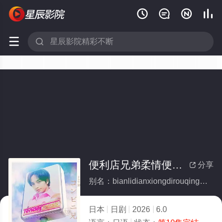






便利店兄弟柔情便利店门司港小金村门市(全集)
分享

别名：bianlidianxiongdirouqingbianlidianmensigangxiaojincunmenshi
日本
日剧
2026
6.0