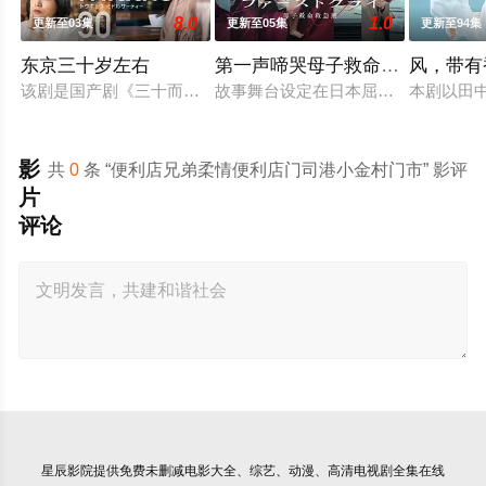
8.0
1.0
更新至03集
更新至05集
更新至94集
东京三十岁左右
第一声啼哭母子救命急救班
风，带有
该剧是国产剧《三十而已》的日本翻拍版。故事讲述曾从外地来到
故事舞台设定在日本屈指可数的顶级豪
本剧以田
影
共
0
条 “便利店兄弟柔情便利店门司港小金村门市” 影评
片
评论
星辰影院
提供免费未删减电影大全、综艺、动漫、高清电视剧全集在线