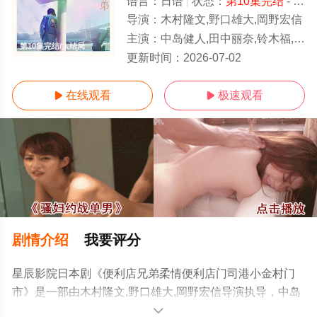
语言：
日语
状态：
第10集完结
- 免费在线观看
导演：
木村隆文,野口雄大,岡野宏信
主演：
中岛健人,田中丽奈,铃木福,曾田陵介,光石研,马场彻,斋藤润,中原丈雄,万田久子,柄本明,馆博
第10集完结/大结局
更新时间：
2026-07-02
在线观看
极速观看


剧情介绍
我要评分
星辰影院日本剧《便利店兄弟柔情便利店门司港小金村门
市》是一部由木村隆文,野口雄大,岡野宏信导演执导，中岛
健人,田中丽奈,铃木福,曾田陵介,光石研,马场彻,斋藤润,中原
