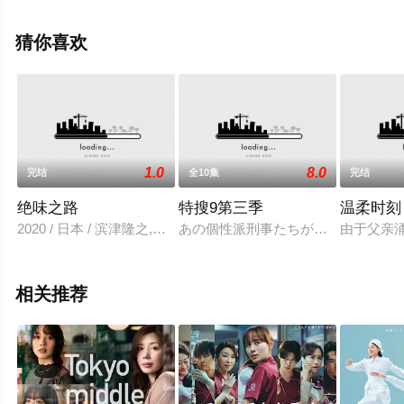
丈雄,万田久子,柄本明,馆博等明星演员精彩演绎的日本电视
剧，大结局剧情已揭晓（第10集完结），手机免费观看高
猜你喜欢
清无删减完整版电视剧全集就上星辰电影网，热播电视剧
提前免费观看，更多剧情信息可移步至豆瓣电视剧、电视
猫或剧情网等平台了解。
1.0
8.0
完结
全10集
完结
绝味之路
特搜9第三季
温柔时刻
2020 / 日本 / 滨津隆之,酒井若菜,山本耕史,西村瑠香,长村航希
あの個性派刑事たちが帰ってくる！『s
由于父亲
相关推荐