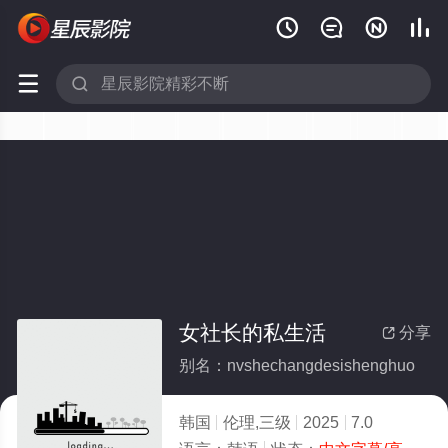






女社长的私生活
分享

别名：nvshechangdesishenghuo
韩国
伦理,三级
2025
7.0