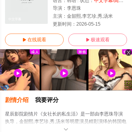
语言：
韩语
状态：
中文字幕/高清
- 
导演：
李恩珠
主演：
金韶熙,李艺珍,秀,汤米
中文字幕
更新时间：
2026-05-15
在线观看
极速观看


剧情介绍
我要评分
星辰影院剧情片《女社长的私生活》是一部由李恩珠导演
执导，金韶熙,李艺珍,秀,汤米等明星演员精彩演绎的韩国电
影，手机免费观看高清无删减完整版电影大全就上星辰电
