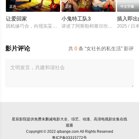
5.0
4.0
正片
正片
中文字幕
让爱回家
小鬼特工队3
插入即出
因机缘巧合，向现实妥协的导演朱达仁萌生拍一部《河南人在北京
讲述了阿斯勒和塞尔坎在休产假期间
2025 / 
影片评论
共
0
条 “女社长的私生活” 影评
星辰影院
提供免费未删减电影大全、综艺、动漫、高清电视剧全集在线
观看
Copyright © 2022 qibange.com All Rights Reserved
鲁ICP备03315772号