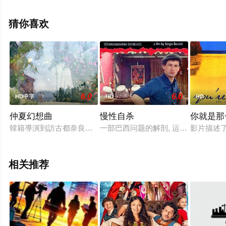
影网，更多剧情信息可移步至豆瓣电影、电视猫或剧情网
等平台了解。
猜你喜欢
6.0
6.0
HD中字
HD
HD
仲夏幻想曲
慢性自杀
你就是那
韓籍導演到訪古都奈良的五條市，寫成旅行日記般的二段式電影
一部巴西问题的解剖, 运用在一家圣
影片描述
相关推荐