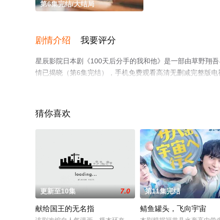
第6集完结/大结局
剧情介绍
我要评分
星辰影院日本剧《100天后分手的我和他》是一部由草野翔
情已揭晓（第6集完结），手机免费观看高清无删减完整版电
至豆瓣电视剧、电视猫或剧情网等平台了解。
猜你喜欢
更新至10集
7.0
第11集完结
献给国王的无名指
鲭鱼罐头，飞向宇宙