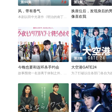
第94集
7.0
第1集
风，带有香气
换座位后，发现身后的
像喜欢我
本剧以田中光著作《明治的南丁格尔 大关和物语》为原案，取材
“我喜欢你，从很早以前就开
第6集
6.0
第3集
今晚也要和连环杀手约会
大空港GATE24
故事围绕一名游离于体制之外、孤傲冷峻的“独狼”刑警，与一位
为了打破以往各部门各自为政