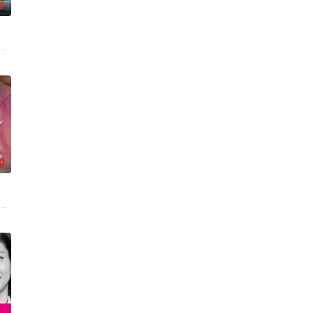
0
度、设立派出
的东京的三位女性，在面对恋爱、工作、家庭等方面不如意的现实时，在“35岁
顶级豪华医院“圣菲奥娜医院”。少子化、医生短缺、地方产科接连关闭……在令
极其平凡的高中生·间山晴（小西詠斗 饰
0
直接把负责查验护照的入境管理局、盯着行李物
 饰）因共同的电影爱好而结缘。在千晴告白后，两人约定利用暑假进行一场电
寻求什么童话了。木元茉莉子，35岁，单身，职业是自由撰稿人。她偶然进了