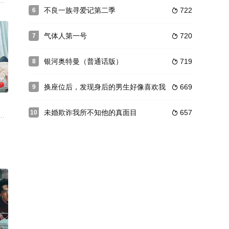
单位的社长求
食吧？”而踏上追梦之路的青春故事。新任教师朝
，由#乐驱# 主演，阪本奖悟、木田佳介、 とまん、丸山智己、鞘师里保等人
たちが悩み傷つき、もがきながら成長するさまを捉えたラブストーリー。主
不良一族寻爱记第二季
722
6

气体人第一号
720
7

银河奥特曼（普通话版）
719
8

0
换座位后，发现身后的男生好像喜欢我
669
9

未婚欺诈我所不知他的真面目
657
10

”、拥有潜入照片能力的Toki（对应原版程
顾女儿，三个月的独居生活，触发了他想外遇偷吃的劣根性。戶根(桥爪功)是五
《来世ではちゃんとします》）将于【2020年1月8日】在东京电视台，Drama