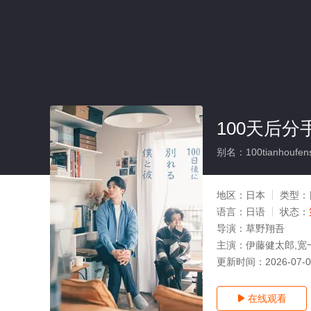
100天后分
别名：100tianhoufen
地区：
日本
类型：
语言：
日语
状态：
导演：
草野翔吾
主演：
伊藤健太郎,宽
更新时间：
2026-07-
在线观看
