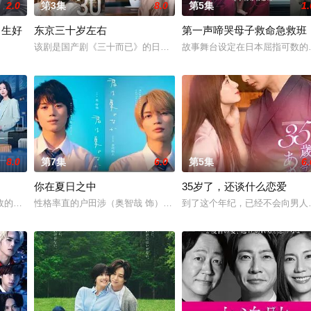
2.0
第3集
8.0
第5集
1.
男生好
东京三十岁左右
第一声啼哭母子救命急救班
自日本首位专业女护士大关和与铃木雅的真实经历，描绘了她们推动护士注册制
该剧是国产剧《三十而已》的日本翻拍版。故事讲述曾从外地来到憧憬
故事舞台设定在日本屈指可数的
始了。”从换座位开始⁉︎ 性格完全相反的两人，恋爱即将展开！！“我喜欢你。”
8.0
第7集
6.0
第5集
6.
你在夏日之中
35岁了，还谈什么恋爱
拥有特异功能的神秘密友展开。
的死板规矩，内阁官房直属成立了一个特殊的新部门“GATE24”。这个部门
性格率直的户田涉（奥智哉 饰）与校园风云人物佐伯千晴（杢代和人
到了这个年纪，已经不会向男人