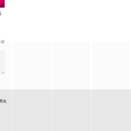
0
系
属，协助他们
说这是守护城镇秩序的正义之士，但实际上却是由黑
纪 饰），与因家庭环境被迫放弃梦想、压抑自我生活的30岁青年樋口澄晴（寺
力量的【警视厅SSBC强行犯系】面前，将出现比前作更加棘手、更加难以攻
影评
爬虫