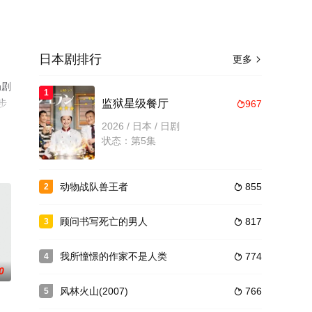
日本剧排行
更多

局剧
1
步
监狱星级餐厅
967

2026 / 日本 / 日剧
状态：第5集
动物战队兽王者
855
2

顾问书写死亡的男人
817
3

我所憧憬的作家不是人类
774
4

0
风林火山(2007)
766
5
