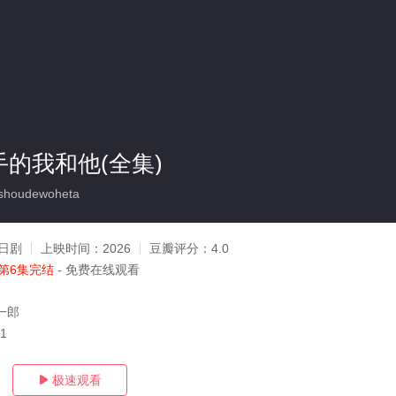
手的我和他(全集)
shoudewoheta
日剧
上映时间：
2026
豆瓣评分：
4.0
第6集完结
- 免费在线观看
一郎
01
极速观看
