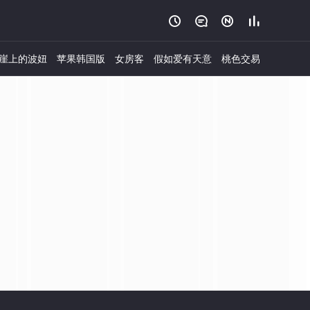




崖上的波妞
苹果韩国版
女房客
假如爱有天意
桃色交易