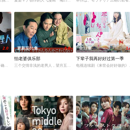
会场工作的新人OL羽田绫华，对只看自己外表的男人感到厌烦的她突然被工作
挑战开发“宇宙食品”的真实事迹改编，讲述一群高中生因一句“也许能做宇宙
愛染マナ创作的人气漫画「俺の美女化が止まらない!?」改编为电视剧
本作は、モラトリアム期の若者
2.0
更新至01集
5.0
全12集
1.
怕老婆俱乐部
下辈子我再好好过第一季
确认改编日剧版，由佐藤大树与本乡奏多双主演。佐藤大树饰演经营“时光照相馆
三个交情非浅的老男人，望月五郎(田村正和)、因老婆远赴伦敦帮照
电视连续剧《来世会好好做的》（即