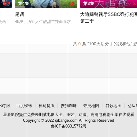
1.0
第4集
4.0
第3集
5.
尾调
大追踪警视厅SSBC强行犯
第二季
“犯罪受害者支援室”，在这里，警察们将贴身陪伴遭遇各类案件的受害者及遗
漫画。不起眼的高中生三井宏太在好友内新次郎的邀请下加入了钓鱼部。虽然听
49岁、历经人生酸甜苦辣而追求现状稳定的职场女性一濑葵（内田有
在第二季中，作为现代刑侦关键
共
0
条 “100天后分手的我和他” 
S订阅
百度蜘蛛
神马爬虫
搜狗蜘蛛
奇虎地图
谷歌地图
必应
星辰影院
提供免费未删减电影大全、综艺、动漫、高清电视剧全集在线观看
Copyright © 2022 qibange.com All Rights Reserved
鲁ICP备03315772号