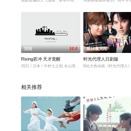
该剧改编自人气漫画，桥本环奈饰演在贫穷的大家庭长大，在婚礼
本剧根据福井县水产高中学生
完结
10.0
第10集完结
Rising若冲 天才觉醒
时光代理人日剧版
2021 / 日本 / 中村七之助,永山瑛太,中川大志,大东骏介,门胁麦,,
B站大热动画《时光代理人》
相关推荐