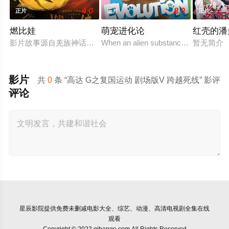
4.0
8.0
正片
正片
正片
燃比娃
萌宠进化论
红壳的潘
影片故事源自羌族神话，讲述了一只被人类抚养长大的猴子，追寻母
When an alien substance mixes Zoe's DN
暂无简介
影片
共
0
条 “高达 G之复国运动 剧场版V 跨越死线” 影评
评论
星辰影院
提供免费未删减电影大全、综艺、动漫、高清电视剧全集在线
观看
Copyright © 2022 qibange.com All Rights Reserved