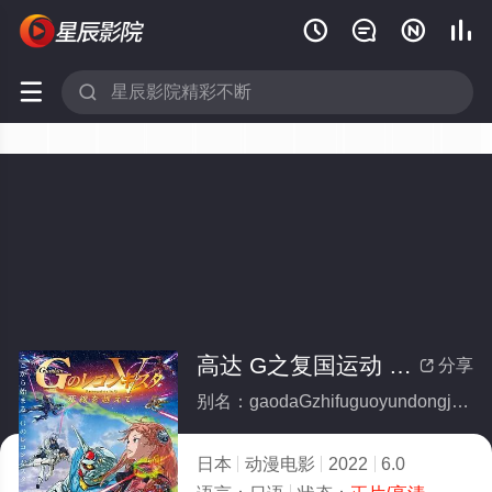






高达 G之复国运动 剧场版V 跨越死线
分享

别名：gaodaGzhifuguoyundongjuchangbanVkuayuesixian
日本
动漫电影
2022
6.0