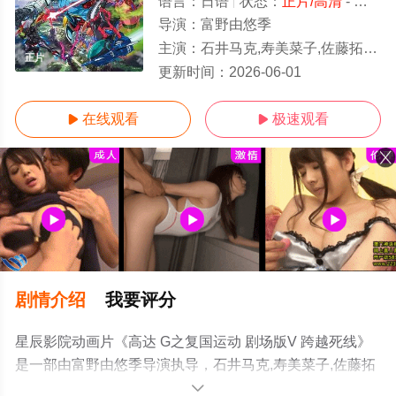
语言：
日语
状态：
正片/高清
- 免费在线观看
导演：
富野由悠季
主演：
石井马克,寿美菜子,佐藤拓也,高垣彩阳,
正片
更新时间：
2026-06-01
在线观看
极速观看


剧情介绍
我要评分
星辰影院动画片《高达 G之复国运动 剧场版V 跨越死线》
是一部由富野由悠季导演执导，石井马克,寿美菜子,佐藤拓
也,高垣彩阳,等明星演员精彩演绎的日本电影，手机免费观
