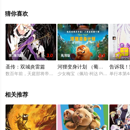
看高清无删减完整版电影大全就上星辰电影网，更多剧情
信息可移步至豆瓣电影、电视猫或剧情网等平台了解。
猜你喜欢
3.0
8.0
第1集完结
高清版
正片
圣传：双城炎雷篇
河狸变身计划 （葡萄牙语）
告诉我！
数百年前，天庭部将帝释天（若本规夫 配音）谋反杀害天帝，篡
少女梅宝（佩珀·柯达 Piper Cu
单行本第4
相关推荐