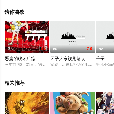
免费观看高清无删减完整版电影大全就上星辰电影网，更
多剧情信息可移步至豆瓣电影、电视猫或剧情网等平台了
猜你喜欢
解。
4.0
7.0
正片
HD
HD
恶魔的破坏后篇
团子大家族剧场版
千子
三年前的8月31日，“侵略者”巨大的母舰突如其来地降临在东京
家族……被我拒绝的地方： Clan
平凡小镇的
相关推荐