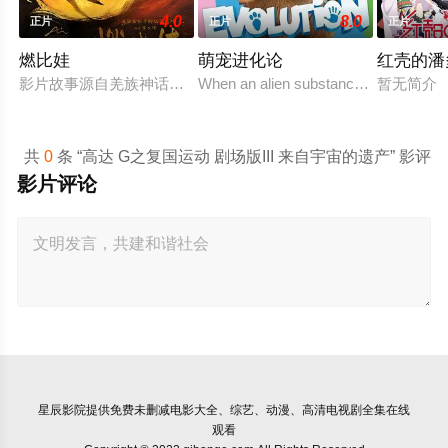
4.0
8.0
正片
正片
正片
燃比娃
萌宠进化论
红壳的潘
影片故事源自羌族神话，讲述了一只被人类抚养长大的猴子，追寻母
When an alien substance mixes Zoe's DN
暂无简介
共
0
条 “高达 G之复国运动 剧场版III 来自宇宙的遗产” 影评
影片评论
星辰影院
提供免费未删减电影大全、综艺、动漫、高清电视剧全集在线
观看