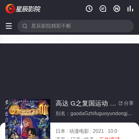






高达 G之复国运动 剧场版III 来自宇宙的遗产
分享

别名：gaodaGzhifuguoyundongjuchangbanIIIlaiziyuzhoudeyichan
日本
动漫电影
2021
10.0