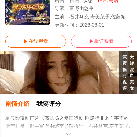
语言：
日语
状态：
正片/高清
- 免费在线观看
导演：
富野由悠季
主演：
石井马克,寿美菜子,佐藤拓也,高垣彩阳
正片
更新时间：
2026-06-01
在线观看
极速观看


剧情介绍
我要评分
星辰影院动画片《高达 G之复国运动 剧场版III 来自宇宙的
遗产》是一部由富野由悠季导演执导，石井马克,寿美菜子,
佐藤拓也,高垣彩阳等明星演员精彩演绎的日本电影，手机
