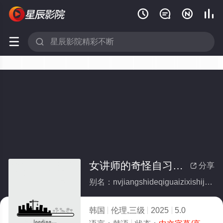






女讲师的奇怪自习时间
分享

别名：nvjiangshideqiguaizixishijian
韩国
伦理,三级
2025
5.0