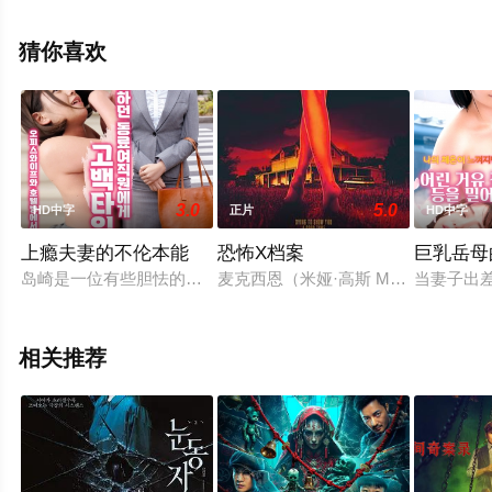
星辰电影网，更多剧情信息可移步至豆瓣电影、电视猫或
剧情网等平台了解。
猜你喜欢
3.0
5.0
HD中字
正片
HD中字
上瘾夫妻的不伦本能
恐怖X档案
巨乳岳母
岛崎是一位有些胆怯的办公室职员，她很钦佩刚刚加入公司的惠
麦克西恩（米娅·高斯 Mia Got
当妻子出差
相关推荐