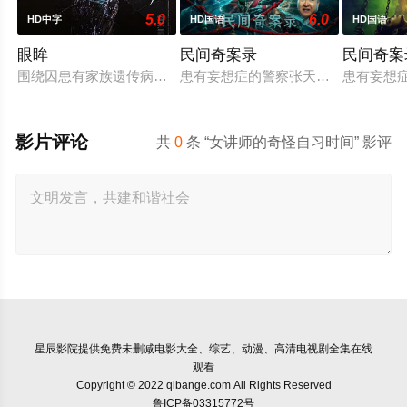
5.0
6.0
HD中字
HD国语
HD国语
眼眸
民间奇案录
民间奇案
围绕因患有家族遗传病而导致视力逐渐丧失的摄影师瑞真展开。
患有妄想症的警察张天盛遇上一起离奇
患有妄想
影片评论
共
0
条 “女讲师的奇怪自习时间” 影评
星辰影院
提供免费未删减电影大全、综艺、动漫、高清电视剧全集在线
观看
Copyright © 2022 qibange.com All Rights Reserved
鲁ICP备03315772号