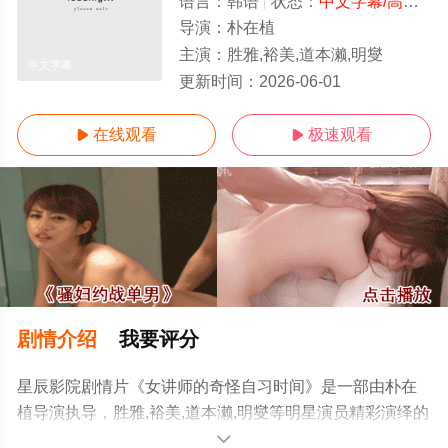
语言：
韩语
状态：
中文字幕/高清
- 
导演：
朴在植
主演：
胜雅,裕美,道本濑,明燮
中文字幕
更新时间：
2026-06-01
在线观看
极速观看


剧情介绍
我要评分
星辰影院剧情片《女讲师的奇怪自习时间》是一部由朴在
植导演执导，胜雅,裕美,道本濑,明燮等明星演员精彩演绎的
韩国电影，手机免费观看高清无删减完整版电影大全就上
