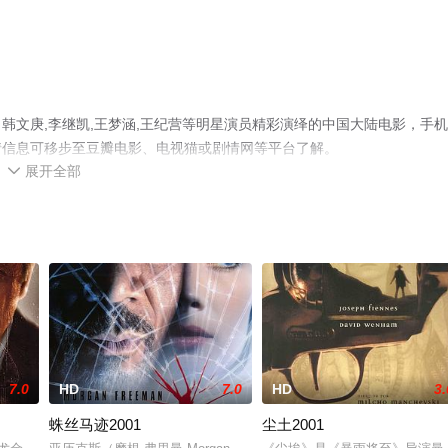
韩文庚,李继凯,王梦涵,王纪营等明星演员精彩演绎的中国大陆电影，手
情信息可移步至豆瓣电影、电视猫或剧情网等平台了解。
展开全部

7.0
HD
7.0
HD
3.
蛛丝马迹2001
尘土2001