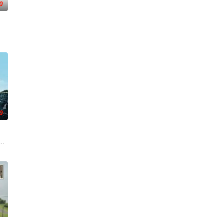
0
真孤身一人踏上
一连串妖异事件，张天盛虽被种种诡怪幻象阻碍，
牵引出“婴胎报仇”，“娘娘索命”等一连串妖异事件，张天盛虽被种种诡怪幻象
0
想要什么，却清楚自己不要什么：父母享受的中产生活、哥哥向往的名校前途