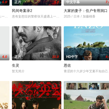
6.0
正片
9.0
中文字幕
7.
民间奇案录2
大家的妻子：住户专用洞口
在面对跨越视力障碍、好不容易成为陶艺家却离奇身亡的双胞胎妹妹瑞音时，瑞
一起离奇的神像杀人事件，勘案过程中，牵引出“婴胎报仇”，“娘娘索命”等
患有妄想症的警察张天盛遇上一起离奇的神像杀人事件，勘案过程中，
2025 / 日本 / 加藤桃香
4.0
正片
10.0
HD中字
4.
生灵
恩佐
暂无简介
青涩的十六岁少年艾素不知自己