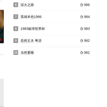
他那刻薄而又小气的母亲居然只给了
富的警探，这一次，他被派遣负责国会议员女儿被绑架一案。杰姬（莫妮卡·波
契夫斯机的2001年度新作，由两段不同时空的故事交织而成，其一是十九世纪
浴火之路
986
6

英雄本色1986
984
7

1983板球世界杯
983
8

0
忽然丈夫 粤语
982
9

当然要睡
981
10

了事，其继室却看中了大雄的健壮英俊，定要大雄在
ing
x demi-frères se retrouvent opposés l&#