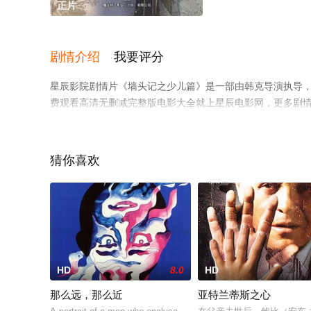
正片
剧情介绍
我要评分
星辰影院剧情片《墙头记之少儿篇》是一部由韩克导演执导，
费观看高清无删减完整版电影大全就上星辰电影网，更多剧
猜你喜欢
HD
8.0
HD
那么远，那么近
亚特兰蒂斯之心