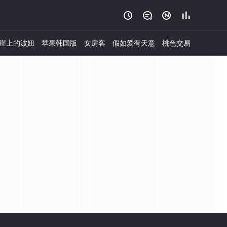




崖上的波妞
苹果韩国版
女房客
假如爱有天意
桃色交易