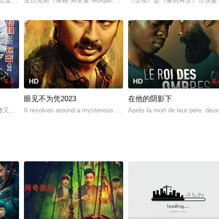
e pa
金 Anton Yelchin 饰）觉得自己不会再快乐了，尤其是11岁生日那天，
亚历克斯（摩根·弗里曼 Morgan Freeman 饰）是一名资历丰
《尘埃》是《暴雨将至》导演曼
6.0
HD
6.0
HD
6.
眼见不为凭2023
在他的阴影下
rder
傻又哑，不慎落水里被佃户林大雄所救。霸道苛刻的刘大爷准备赏大雄一块银元
It revolves around a mysterious man who justifies his crime. Accord
Après la mort de leur père, deu