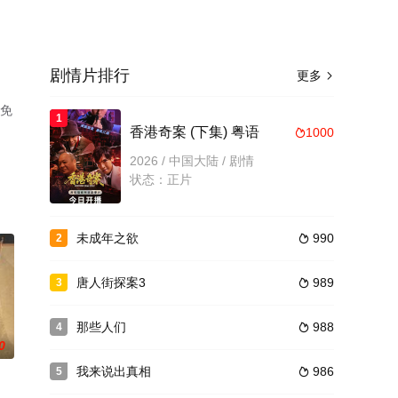
剧情片排行
更多

机免
1
香港奇案 (下集) 粤语
1000

2026 / 中国大陆 / 剧情
状态：正片
未成年之欲
990
2

唐人街探案3
989
3

那些人们
988
4

0
我来说出真相
986
5
