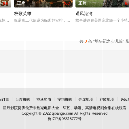
6.0
正片
9.0
正片
8.
校歌英雄
避风港湾
悚片，故事发生在 20 世纪 70 年代第一季度风暴期间，警察霍默、康拉德
叛逆富二代叛逆为躲爹妈安排，偷报音乐专业，开学撩学姐，为校花
故事讲述在美国东北部一个小镇
共
0
条 “墙头记之少儿篇” 
S订阅
百度蜘蛛
神马爬虫
搜狗蜘蛛
奇虎地图
谷歌地图
必应
星辰影院
提供免费未删减电影大全、综艺、动漫、高清电视剧全集在线观看
Copyright © 2022 qibange.com All Rights Reserved
鲁ICP备03315772号