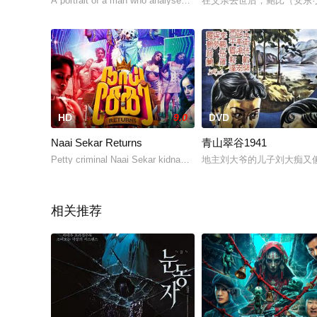
A portrait of a man who analyses his life on his 44th birthday. Th
在父亲去世后，鲍比（安东·尤
HD
9.0
DVD
Naai Sekar Returns
青山翠谷1941
Petty criminal Naai Sekar kidnaps dogs belonging to the rich in o
地主刘大爷的儿子刘大痴又
相关推荐