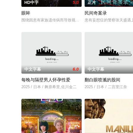
HD中字
5.0
正片
眼眸
民间奇案录
围绕因患有家族遗传病而导致视力逐渐丧失的摄影师瑞真展开。
患有妄想症的警察张天盛遇上
中文字幕
6.0
中文字幕
每晚与隔壁男人怀孕性爱
翻白眼喷溅的股间
2025 / 日本 / 舞原希里,佐川金二
2025 / 日本 / 二宫里江奈