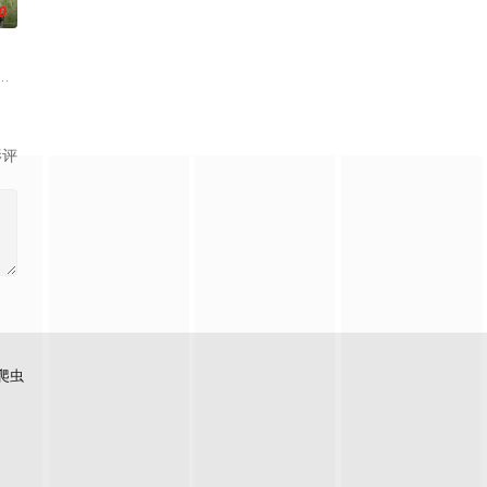
0
和比利被贫民窟里惹是生非的青少年谋杀案所
与校草开战，背后搞小动作坑对手又坑队友；寒门工科妹靠兼职偷师学音乐，一
的农场，一个怀抱音乐理想的男孩，在追求爱情与理想的道路上历经的艰辛。
影评
爬虫