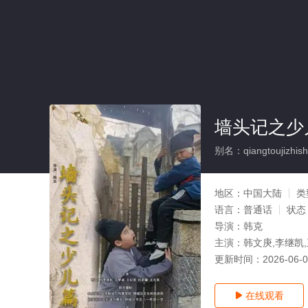
墙头记之少
别名：qiangtoujizhish
地区：
中国大陆
类
语言：
普通话
状态
导演：
韩克
主演：
韩文庚,李继凯
更新时间：
2026-06-
在线观看
