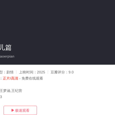
儿篇
aoerpian
型：
剧情
上映时间：
2025
豆瓣评分：
9.0
：
正片/高清
- 免费在线观看
,王梦涵,王纪营
03
极速观看
