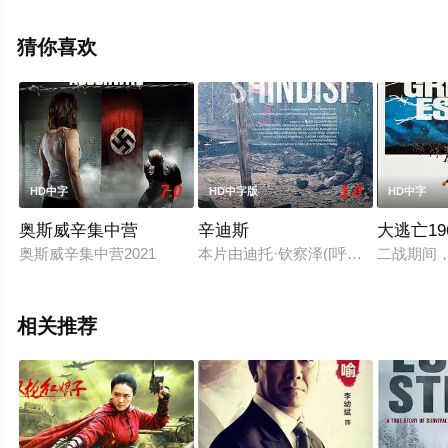
清无删减完整版电影大全就上星辰电影网，更多剧情信息
可移步至豆瓣电影、电视猫或剧情网等平台了解。
猜你喜欢
7.0
1.0
HD中字
HD中字版
HD中字
奥斯威辛集中营
辛迪斯
大逃亡19
奥斯威辛集中营2021
本片由迪托·钦察泽([呼吸之间])执
二战期间，
相关推荐