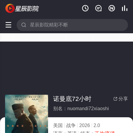






诺曼底72小时
分享

别名：nuomandi72xiaoshi
美国
战争
2026
2.0