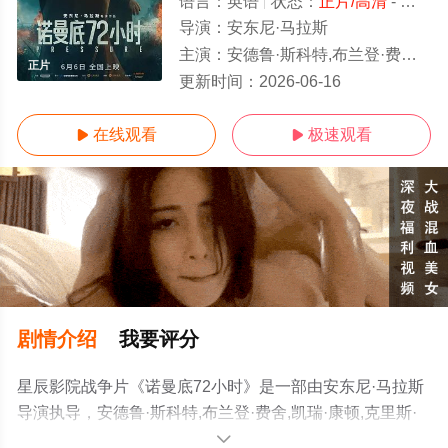
语言：
英语
状态：
正片/高清
- 免费在线观看
导演：
安东尼·马拉斯
主演：
安德鲁·斯科特,布兰登·费舍,凯瑞·康顿,克里斯·梅西纳
正片
更新时间：
2026-06-16
在线观看
极速观看


剧情介绍
我要评分
星辰影院战争片《诺曼底72小时》是一部由安东尼·马拉斯
导演执导，安德鲁·斯科特,布兰登·费舍,凯瑞·康顿,克里斯·
梅西纳等明星演员精彩演绎的美国电影，手机免费观看高
