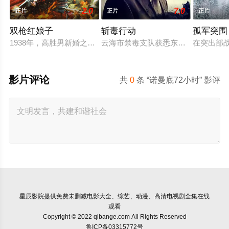
2.0
7.0
正片
正片
正片
双枪红娘子
斩毒行动
孤军突围
1938年，高胜男新婚之日，丈夫被日军残害，父辈亦遭屠戮。
云海市禁毒支队获悉东南亚毒王廖爷将
在突出部
影片评论
共
0
条 “诺曼底72小时” 影评
星辰影院
提供免费未删减电影大全、综艺、动漫、高清电视剧全集在线
观看
Copyright © 2022 qibange.com All Rights Reserved
鲁ICP备03315772号