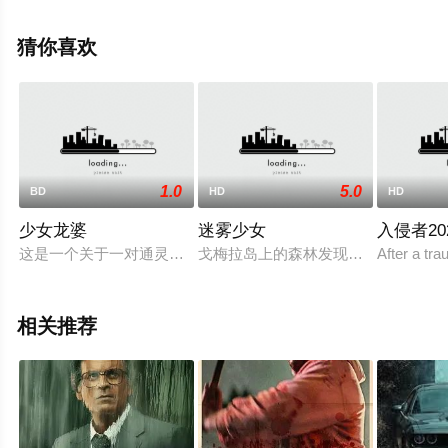
影大全就上星辰电影网，更多剧情信息可移步至豆瓣电
影、电视猫或剧情网等平台了解。
猜你喜欢
1.0
5.0
BD
HD
HD
少女龙婆
迷雾少女
入侵者20
这是一个关于一对通灵搭档，五个美少女与一个旅店老板的恐怖故
戈梅拉岛上的森林发现一具年轻男子
After a tr
相关推荐