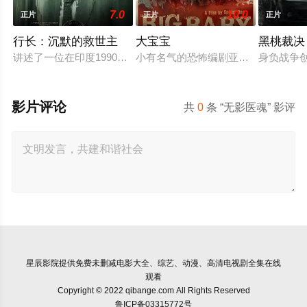
7.0
10.0
正片
正片
正片
行长：沉默的救世主
大宝宝
黑桃裁决
讲述了一位在印度1990年代经济危机期间被任命为央行行长的
小有名气的恐怖编剧亚当·刘易斯正
身负战争
影片评论
共
0
条 “无影医魂” 影评
星辰影院
提供免费未删减电影大全、综艺、动漫、高清电视剧全集在线
观看
Copyright © 2022 qibange.com All Rights Reserved
鲁ICP备03315772号