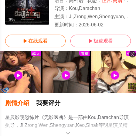
语言：
高棉语
状态：
正片/高清
- 免费在线观看
导演：
Kou,Darachan
主演：
Ji,Zrong,Wen,Shengyuan,Keo,Sinak
正片
更新时间：
2026-06-02
在线观看
极速观看


剧情介绍
我要评分
星辰影院恐怖片《无影医魂》是一部由Kou,Darachan导演
执导，Ji,Zrong,Wen,Shengyuan,Keo,Sinak等明星演员精
彩演绎的柬埔寨电影，手机免费观看高清无删减完整版电
