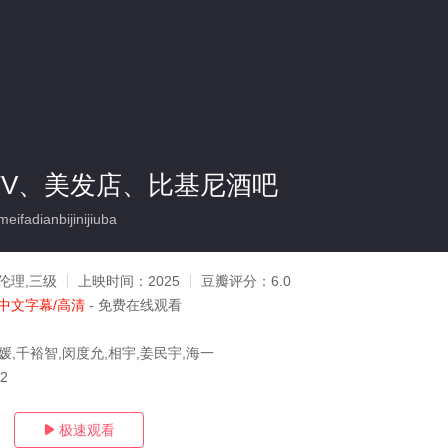
TV、美发店、比基尼酒吧
adianbijinijiuba
伦理,三级
上映时间：
2025
豆瓣评分：
6.0
中文字幕/高清
- 免费在线观看
媛,千裕智,闵度允,相宇,姜民宇,海一
02
极速观看
