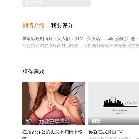
中文字幕
剧情介绍
我要评分
星辰影院剧情片《女人们：KTV、美发店、比基尼酒吧》是一部
明星演员精彩演绎的韩国电影，手机免费观看高清无删减完
情网等平台了解。
猜你喜欢
HD
6.0
预告
在居家办公的丈夫不知情下偷
你就在我身边PV
情