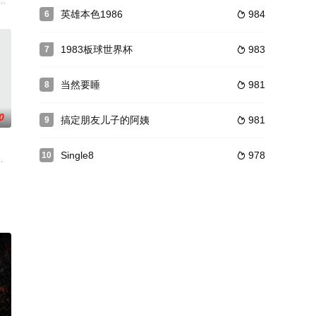
们所经历的怦然心动与蜕变成长。影片以一首高中少
gno
）从北京接到美国后，不但没享清福，反因与作家儿媳马莎（DebSnyder
英雄本色1986
984
6

，于是
1983板球世界杯
983
7

当然要睡
981
8

0
搞定朋友儿子的阿姨
981
9

Single8
978
10

夫的性命……却
接手调查。疑凶分别为王恩的丈夫、王公司的贪污
y凯瑟琳bull;杜希饰）与相识三个月的男友保罗（Sagamore
戈星球的邪恶帝王明准备摧毁地球，查可夫预知外星人的攻击，于是强迫高登及黛儿