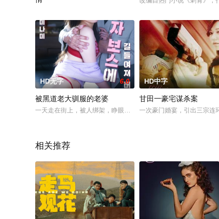
改编自热门小说《刺青》，
东凛是一个已婚女人，她爱上了一个外遇对象，每天都要和他见面.
HD无字
6.0
HD中字
被黑道老大驯服的老婆
甘田一豪宅谋杀案
一天走在街上，被人绑架，睁眼一看，黑道的老大就出现在我面
一次豪门婚宴，引出三宗连
相关推荐