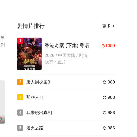
剧情片排行
更多

一等
1
或剧
香港奇案 (下集) 粤语
1000

2026 / 中国大陆 / 剧情
状态：正片
唐人街探案3
989
2

那些人们
988
3

我来说出真相
986
4

0
浴火之路
986
5
