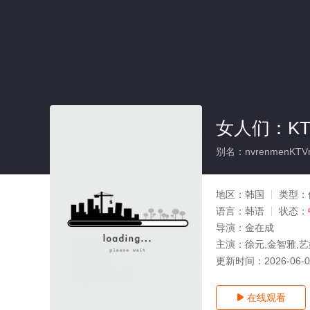
女人们：K
别名：nvrenmenKTVmeif
地区：
韩国
类型：
语言：
韩语
状态：
导演：
金在成
主演：
徐元,金智雅,艺
更新时间：
2026-06-
在线观看
