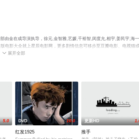
由金在成导演执导，徐元,金智雅,艺媛,千裕智,闵度允,相宇,姜民宇,海
整版电影大全就上星辰电影网，更多剧情信息可移步至豆瓣电影、电视猫
展开全部

5.0
DVD
10.0
更新HD
1.
红发1925
推手