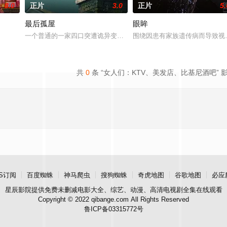
8.0
正片
3.0
正片
5.
最后孤屋
眼眸
和她的儿子伊桑被卷入了著名教授艾伦·杰克逊的危险操纵之中——一个不惜一
一个普通的一家四口突遭诡异变故，被困在自家房屋中超过 1000 
围绕因患有家族遗传病而导致视
共
0
条 “女人们：KTV、美发店、比基尼酒吧” 
S订阅
百度蜘蛛
神马爬虫
搜狗蜘蛛
奇虎地图
谷歌地图
必应
星辰影院
提供免费未删减电影大全、综艺、动漫、高清电视剧全集在线观看
Copyright © 2022 qibange.com All Rights Reserved
鲁ICP备03315772号