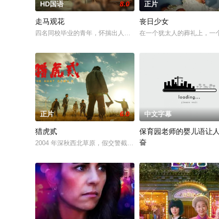
HD国语
8.0
正片
走马观花
丧日少女
四名同校毕业的青年，怀揣出人头地的梦想，却在大都市屡屡碰
在一个犹太人的葬礼上，一
正片
6.0
中文字幕
猎虎贰
保育园老师的婴儿语让
奋
2004 年深秋西北草原，假交警截停铜矿押运车，炸药破箱、两
2025 / 日本 / 白木由子