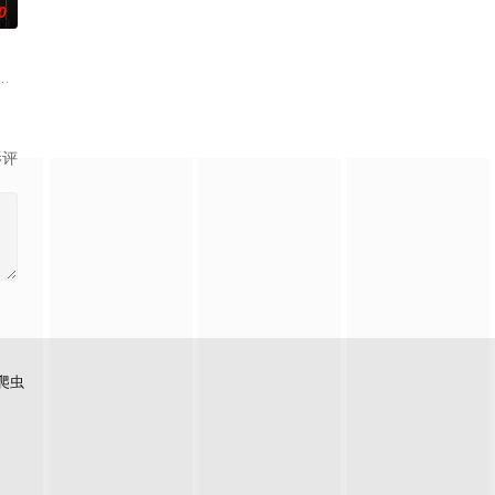
0
切代价掩盖真
天无法出门。在资源消耗殆尽与未知神秘威胁的双重逼迫下，一家人必须想方设法
力逐渐丧失的摄影师瑞真展开。在面对跨越视力障碍、好不容易成为陶艺家却
影评
爬虫