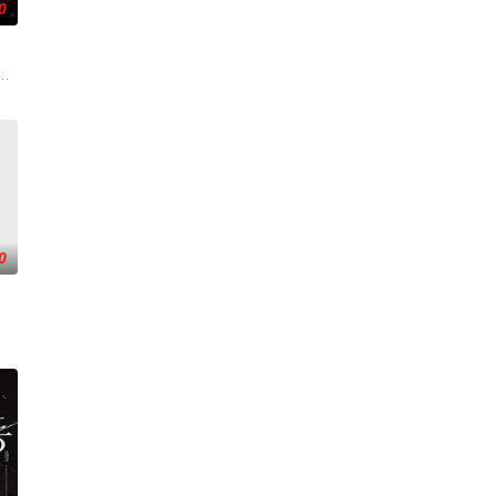
0
念与大棚歌舞团
一位意志坚定的律师必须揭开一个笼罩在黑暗家族秘密和一个比时间还要古老的
短视频，并与周小乙等人组建了“红透半边天”团队。然而团队在发展过程中遭
0
途中接连牵