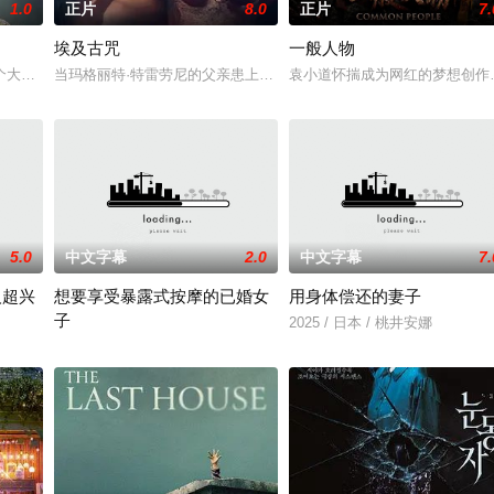
1.0
正片
8.0
正片
7.
埃及古咒
一般人物
壁。经历荒唐的创业求职后，几人一路逃离至乡村。沿途，海归杨教授的扶贫执
个大学生和她的父母偶遇了她的甜心老爹。
当玛格丽特·特雷劳尼的父亲患上了一种神秘的超自然疾病时，她和
袁小道怀揣成为网红的梦想创作
5.0
中文字幕
2.0
中文字幕
7.
人超兴
想要享受暴露式按摩的已婚女
用身体偿还的妻子
子
命陨灭，悍匪携枪遁入茫茫戈壁。刑警杨志刚凭现场足迹与痕迹精准锁凶，追凶
2025 / 日本 / 桃井安娜
2025 / 日本 / 竹内夏希