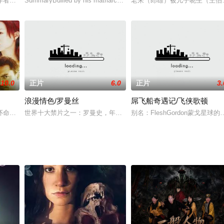
作者雪小禅与饶雪漫、辛夷坞、九夜茴并称“四大青春小说畅销作家”，以及他
SummaryBullied by his matriarchal mother, abused by his siblings, i
老朱（郎雄）被儿子晓生（王伯昭
.....由于丈夫在家工作，她越来越多地待在家里，她的欲望和不满达到了极限
10.0
正片
6.0
正片
3.
浪漫情色/罗曼丝
屌飞船奇遇记/飞侠歌顿
前。那天之后，开始了与黑道老大长达半年的噩梦。一开始是为了保护自己和丈
环命案，凶手竟是……富豪王百万在女儿王恩的婚宴中被杀，王恩的旧情人Nic
世界十大禁片之一：罗曼史，年轻漂亮的小学教师玛丽（CarolineDuce
别名：FleshGordon蒙