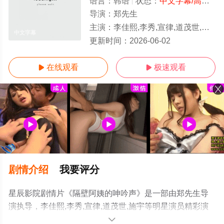
语言：
韩语
状态：
中文字幕/高清
- 
导演：
郑先生
主演：
李佳熙,李秀,宣律,道茂世,施宇
中文字幕
更新时间：
2026-06-02
在线观看
极速观看


剧情介绍
我要评分
星辰影院剧情片《隔壁阿姨的呻吟声》是一部由郑先生导
演执导，李佳熙,李秀,宣律,道茂世,施宇等明星演员精彩演
绎的韩国电影，手机免费观看高清无删减完整版电影大全
