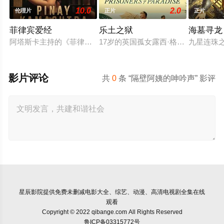
10.0
2.0
伦理片
正片
正片
菲律宾爱经
乐土之狱
海墓寻龙
阿塔斯卡主持的《菲律宾爱经》强势回归，带来十五种大胆的体
17岁的英国孤女露西·格拉德威尔失
九星连珠
影片评论
共
0
条 “隔壁阿姨的呻吟声” 影评
星辰影院
提供免费未删减电影大全、综艺、动漫、高清电视剧全集在线
观看
Copyright © 2022 qibange.com All Rights Reserved
鲁ICP备03315772号