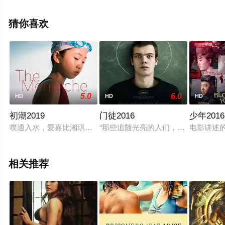
就上星辰电影网，更多剧情信息可移步至豆瓣电影、电视
猫或剧情网等平台了解。
猜你喜欢
5.0
6.0
HD
HD
HD
初潮2019
门徒2016
少年2016
噗通入水，愛嘉比湘琪游快了一點，她們是最好的朋 友，但比賽
“那些追随光亮的人们，只会带来黑暗
电影讲述
相关推荐