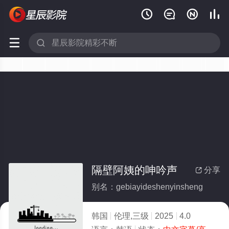






隔壁阿姨的呻吟声
分享

别名：gebiayideshenyinsheng
韩国
伦理,三级
2025
4.0