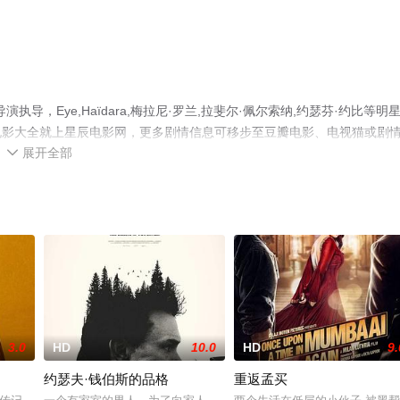
演执导，Eye,Haïdara,梅拉尼·罗兰,拉斐尔·佩尔索纳,约瑟芬·约比等明
电影大全就上星辰电影网，更多剧情信息可移步至豆瓣电影、电视猫或剧
展开全部

3.0
HD
10.0
HD
9.
约瑟夫·钱伯斯的品格
重返孟买