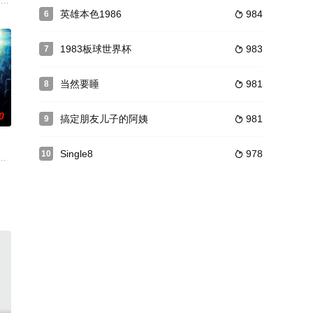
一网打尽
世(罗比饰)一度交恶，而她却不知自己
定不负责任地前往树林中独自猎鹿。
大佬看中,从此脱离了低层生活.若干年后,小伙子长大成人了,阿斯拉姆成为黑
英雄本色1986
984
6

1983板球世界杯
983
7

当然要睡
981
8

0
搞定朋友儿子的阿姨
981
9

Single8
978
10

的茶餐厅少
尼有望加盟。1892年，波顿涉嫌杀害父亲与继母，却因柔弱形象与缺乏证据获无
蹈比赛中，赢得“印度之傲”的称号。而背后，则有父母的恩怨情仇，和对手及