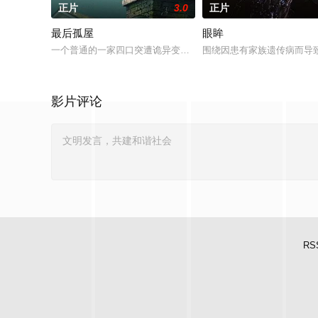
正片
3.0
正片
最后孤屋
眼眸
一个普通的一家四口突遭诡异变故，被困在自家房屋中超过 100
围绕因患有家族遗传病而导
影片评论
RS