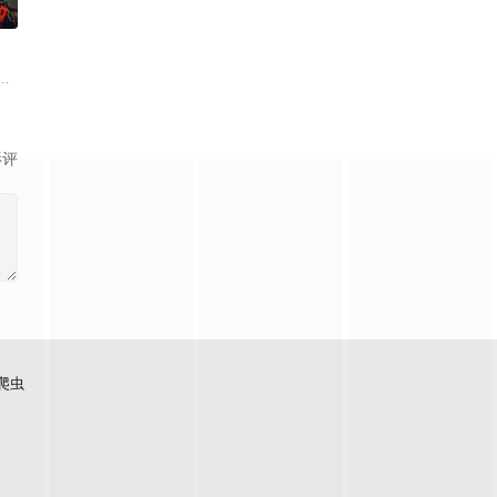
0
设法联手
却离奇身亡的双胞胎妹妹瑞音时，瑞真孤身一人踏上
牵引出“婴胎报仇”，“娘娘索命”等一连串妖异事件，张天盛虽被种种诡怪幻象
起离奇的神像杀人事件，勘案过程中，牵引出“婴胎报仇”，“娘娘索命”等一连
影评
爬虫