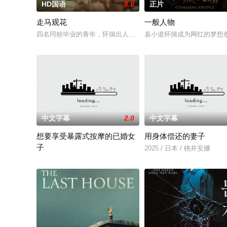
HD国语
8.0
正片
走马观花
一般人物
四名同校毕业的青年，怀揣出人头地的梦想，却在大都市屡屡碰
袁小道怀揣成为网红的梦想
中文字幕
2.0
中文字幕
想要享受暴露式按摩的已婚女
用身体偿还的妻子
子
2025 / 日本 / 桃井安娜
2025 / 日本 / 竹内夏希