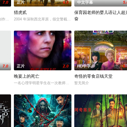
7.0
正片
6.0
中文字幕
5.
猎虎贰
保育园老师的婴儿语让人超
奋
壁。经历荒唐的创业求职后，几人一路逃离至乡村。沿途，海归杨教授的扶贫执
创作短视频，并与周小乙等人组建了“红透半边天”团队。然而团队在发展过程
2004 年深秋西北草原，假交警截停铜矿押运车，炸药破箱、两命
2025 / 日本 / 白木由子
7.0
正片
2.0
HD中字
8.
晚宴上的死亡
奇怪的零食店钱天堂
一名心理学明星学生在一次教师派对上死亡后，安德莉亚·吉布斯和她
暂无简介