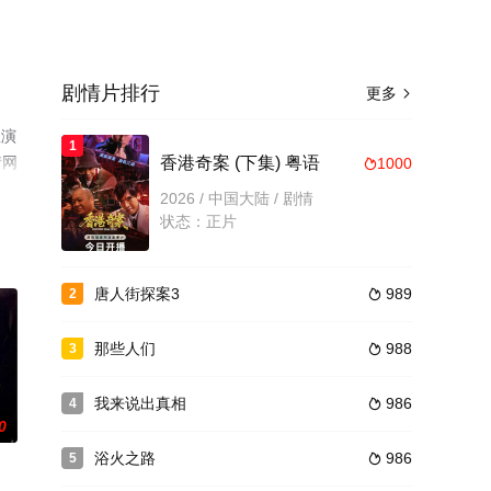
剧情片排行
更多

星演
1
情网
香港奇案 (下集) 粤语
1000

2026 / 中国大陆 / 剧情
状态：正片
唐人街探案3
989
2

那些人们
988
3

我来说出真相
986
4

0
浴火之路
986
5
