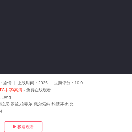
：
剧情
上映时间：
2026
豆瓣评分：
10.0
TC中字/高清
- 免费在线观看
,Lang
ra,梅拉尼·罗兰,拉斐尔·佩尔索纳,约瑟芬·约比
04
极速观看
