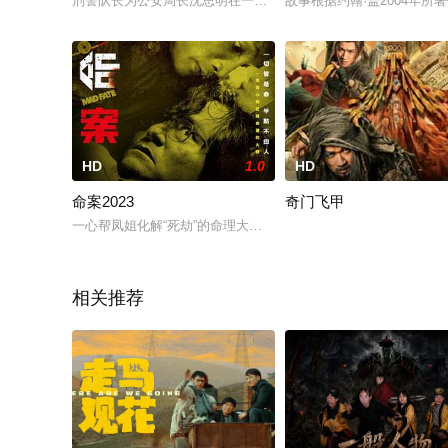
刑警队长为公安局长沈思明在一起涉及洗钱、爆炸，凶杀等连环
故事根据约翰·盖2004年
HD
1.0
HD
命案2023
奇门飞甲
一心帮凤姐化解“死劫”的命理大师（林家栋 饰），因凤姐独自
相关推荐