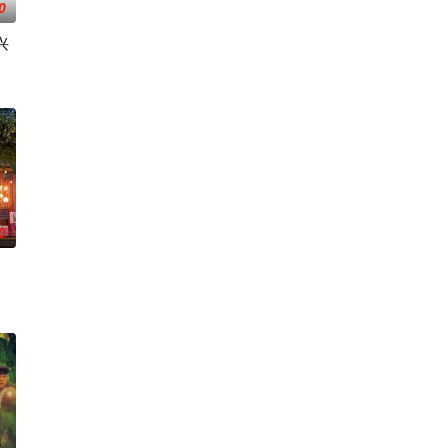
0
兴
念与大棚歌舞团
中遭遇了诸多矛盾与分歧，幸得神秘大叔助力。团队
陨灭，悍匪携枪遁入茫茫戈壁。刑警杨志刚凭现场足迹与痕迹精准锁凶，追凶途中
0
的儿子伊桑被卷入了著名教授艾伦·杰克逊的危险操纵之中——一个不惜一切代