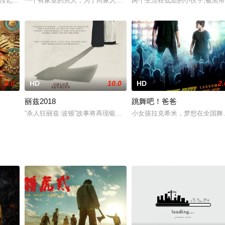
案件中，挺身而出不惜受伤，带着队伍寻找线索，最终在他的领导下将犯罪分子
所著传记《真实的玛丽·斯图亚特》改编，讲述玛丽·斯图亚特(罗南饰)和伊丽莎白一
一个有家室的男人，为了向家人证明自己的生存能力和男子气概，决
两个生活在低层的小伙子,被黑帮
8.0
HD
10.0
HD
2.
丽兹2018
跳舞吧！爸爸
离开而无法阻止她被残杀的命运。正当大师悲痛莫名之际却机缘巧合遇上送错外卖
“杀人狂丽兹·波顿”故事将再现银幕，克里斯汀·斯图尔特、科洛·塞维
小女孩拉克希米，梦想在全国舞