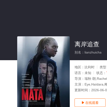
离岸追查
别名：lianzhuicha
地区：
比利时
类型
语言：
未知
状态：
导演：
瑞秋·朗,Rachel
主演：
Eye,Haïda
更新时间：
2026-06-
在线观看
