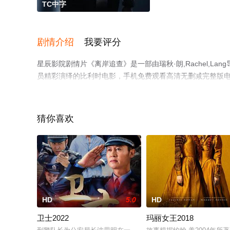
TC中字
剧情介绍
我要评分
星辰影院剧情片《离岸追查》是一部由瑞秋·朗,Rachel,Lang导
员精彩演绎的比利时电影，手机免费观看高清无删减完整版
等平台了解。
猜你喜欢
HD
5.0
HD
卫士2022
玛丽女王2018