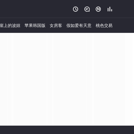




崖上的波妞
苹果韩国版
女房客
假如爱有天意
桃色交易