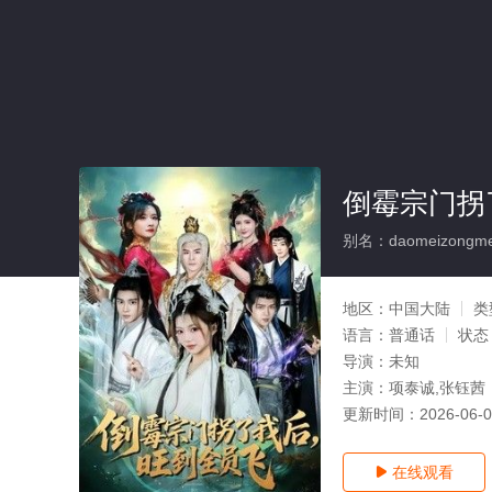
倒霉宗门拐
别名：daomeizongmeng
地区：
中国大陆
类
语言：
普通话
状态
导演：
未知
主演：
项泰诚,张钰茜
更新时间：
2026-06-
在线观看
