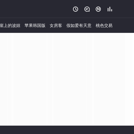




崖上的波妞
苹果韩国版
女房客
假如爱有天意
桃色交易