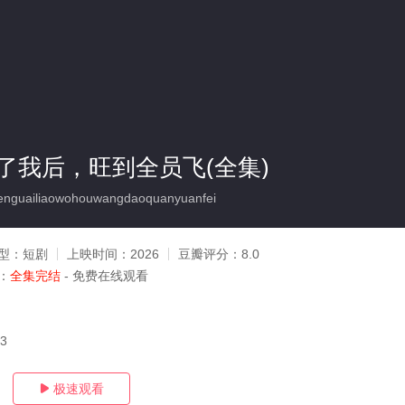
了我后，旺到全员飞(全集)
uailiaowohouwangdaoquanyuanfei
型：
短剧
上映时间：
2026
豆瓣评分：
8.0
：
全集完结
- 免费在线观看
03
极速观看
