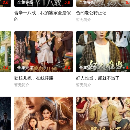
3.0
全集完结
5.0
全集完结
9.
含辛十八载，我的婆家全是假
合约老公转正记
的
暂无简介
暂无简介
4.0
全集完结
3.0
全集完结
8.
硬核儿媳，在线撑腰
好人难当，那就不当了
暂无简介
暂无简介