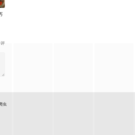
0
丐
影评
爬虫