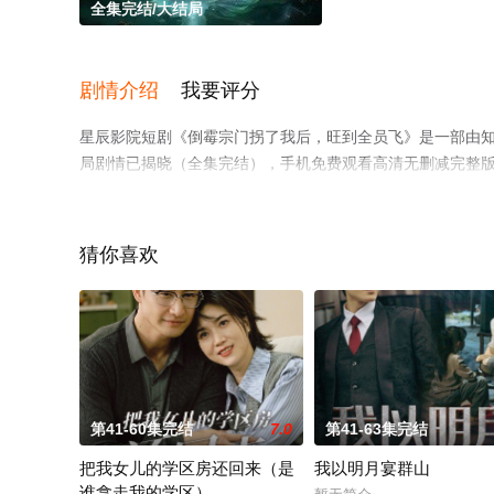
全集完结/大结局
剧情介绍
我要评分
星辰影院短剧《倒霉宗门拐了我后，旺到全员飞》是一部由知
局剧情已揭晓（全集完结），手机免费观看高清无删减完整
步至豆瓣电视剧、电视猫或剧情网等平台了解。
猜你喜欢
第41-60集完结
7.0
第41-63集完结
把我女儿的学区房还回来（是
我以明月宴群山
谁拿走我的学区）