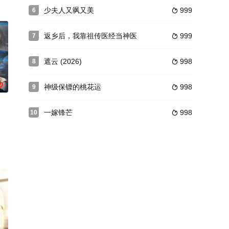
少夫人又飒又美
999
6

返乡后，我靠祖传医经当神医
999
7

遮云 (2026)
998
8

0
神级保镖的桃花运
998
9

一嫁锋芒
998
10
