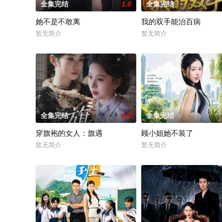
全集完结
1.0
全集完结
她不是不敢离
我的双手能治百病
暂无简介
暂无简介
全集完结
6.0
全集完结
穿旗袍的女人：旗遇
顾小姐她不装了
暂无简介
暂无简介