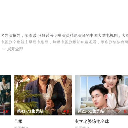
名导演执导，项泰诚,张钰茜等明星演员精彩演绎的中国大陆电视剧，大
版电视剧全集就上星辰电影网，热播电视剧提前免费观看，更多剧情信息
展开全部

7.0
第41-71集完结
4.0
第21-51集完结
8.
苦根
玄学老婆惊艳全球