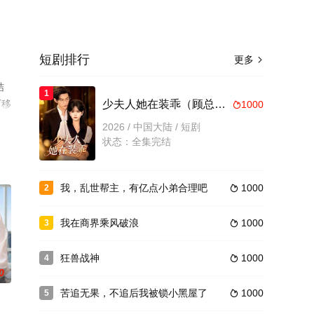
短剧排行
更多

结
1
可移
少夫人她在装乖（顾总，太太她在装乖）
1000

2026 / 中国大陆 / 短剧
状态：全集完结
我，乱世帮主，有亿点小弟合理吧
1000
2

我在商界乘风破浪
1000
3

狂兽战神
1000
4

0
苦追无果，不追后我被锁小黑屋了
1000
5
