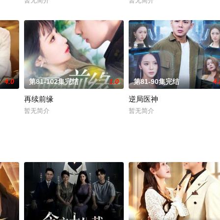
暂无简介
暂无简介
4.0
第81-102集完结
1.0
第81-90集完结
4.
再续前缘
逆局医神
暂无简介
暂无简介