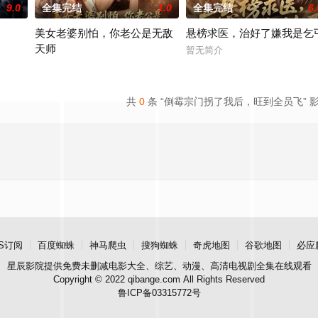
9.0
全集完结
1.0
全集完结
6.
美女老婆别怕，你老公是无敌
悬榜求医，治好了嫌我是乞
天师
暂无简介
暂无简介
共
0
条 “倒霉宗门拐了我后，旺到全员飞” 
S订阅
百度蜘蛛
神马爬虫
搜狗蜘蛛
奇虎地图
谷歌地图
必应
星辰影院
提供免费未删减电影大全、综艺、动漫、高清电视剧全集在线观看
Copyright © 2022 qibange.com All Rights Reserved
鲁ICP备03315772号